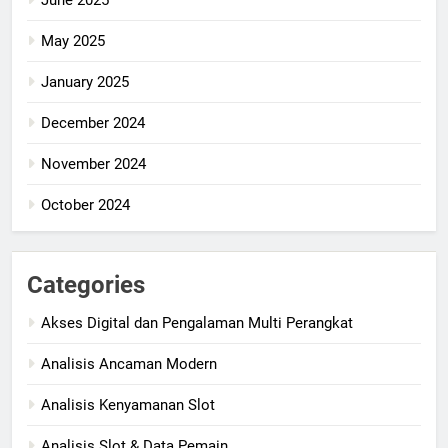
June 2025
May 2025
January 2025
December 2024
November 2024
October 2024
Categories
Akses Digital dan Pengalaman Multi Perangkat
Analisis Ancaman Modern
Analisis Kenyamanan Slot
Analisis Slot & Data Pemain