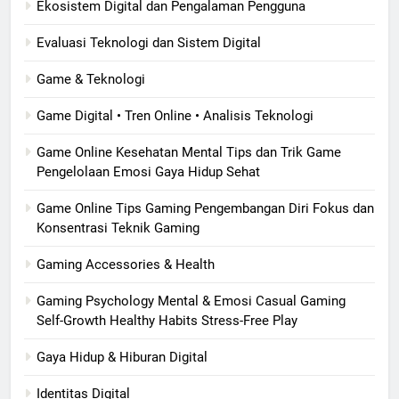
Ekosistem Digital dan Pengalaman Pengguna
Evaluasi Teknologi dan Sistem Digital
Game & Teknologi
Game Digital • Tren Online • Analisis Teknologi
Game Online Kesehatan Mental Tips dan Trik Game
Pengelolaan Emosi Gaya Hidup Sehat
Game Online Tips Gaming Pengembangan Diri Fokus dan
Konsentrasi Teknik Gaming
Gaming Accessories & Health
Gaming Psychology Mental & Emosi Casual Gaming
Self-Growth Healthy Habits Stress-Free Play
Gaya Hidup & Hiburan Digital
Identitas Digital