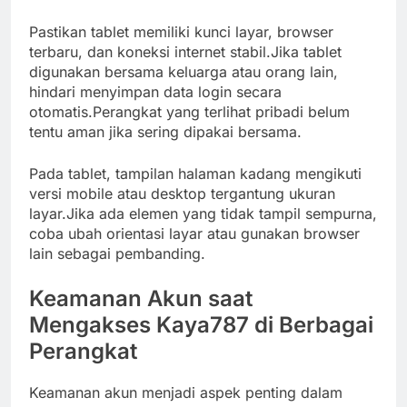
Pastikan tablet memiliki kunci layar, browser
terbaru, dan koneksi internet stabil.Jika tablet
digunakan bersama keluarga atau orang lain,
hindari menyimpan data login secara
otomatis.Perangkat yang terlihat pribadi belum
tentu aman jika sering dipakai bersama.
Pada tablet, tampilan halaman kadang mengikuti
versi mobile atau desktop tergantung ukuran
layar.Jika ada elemen yang tidak tampil sempurna,
coba ubah orientasi layar atau gunakan browser
lain sebagai pembanding.
Keamanan Akun saat
Mengakses Kaya787 di Berbagai
Perangkat
Keamanan akun menjadi aspek penting dalam