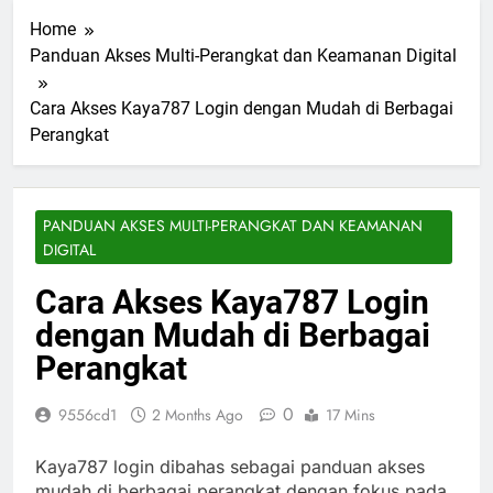
Home
Panduan Akses Multi-Perangkat dan Keamanan Digital
Cara Akses Kaya787 Login dengan Mudah di Berbagai
Perangkat
PANDUAN AKSES MULTI-PERANGKAT DAN KEAMANAN
DIGITAL
Cara Akses Kaya787 Login
dengan Mudah di Berbagai
Perangkat
0
9556cd1
2 Months Ago
17 Mins
Kaya787 login dibahas sebagai panduan akses
mudah di berbagai perangkat dengan fokus pada