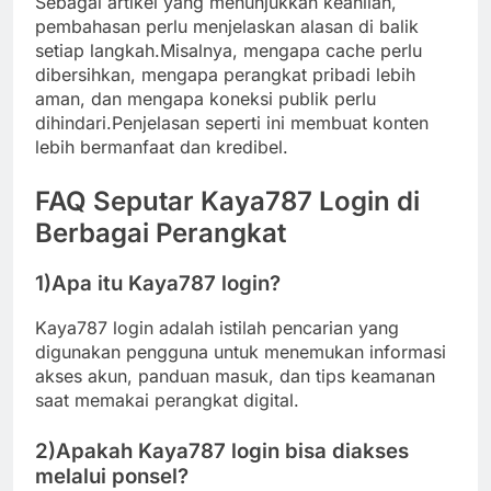
Sebagai artikel yang menunjukkan keahlian,
pembahasan perlu menjelaskan alasan di balik
setiap langkah.Misalnya, mengapa cache perlu
dibersihkan, mengapa perangkat pribadi lebih
aman, dan mengapa koneksi publik perlu
dihindari.Penjelasan seperti ini membuat konten
lebih bermanfaat dan kredibel.
FAQ Seputar Kaya787 Login di
Berbagai Perangkat
1)Apa itu Kaya787 login?
Kaya787 login adalah istilah pencarian yang
digunakan pengguna untuk menemukan informasi
akses akun, panduan masuk, dan tips keamanan
saat memakai perangkat digital.
2)Apakah Kaya787 login bisa diakses
melalui ponsel?