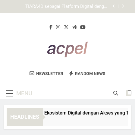
Skip
CORLASLOT Link Alternatif sebagai Solusi Akses
to
Aman dan Terarah
content
Panduan Lengkap Login agar Akses Tetap
Nyaman
LEBAH4D sebagai Ekosistem Digital dengan
Akses yang Terstruktur
TIARA4D sebagai Platform Digital dengan
Pengalaman Lebih Rapi
CORLASLOT Link Alternatif sebagai Solusi Akses
Aman dan Terarah
ACPEL
Dapatkan Sumber Pembelajaran Berkualitas
Panduan Lengkap Login agar Akses Tetap
NEWSLETTER
RANDOM NEWS
Nyaman
Di ACPEL.
MENU
BAH4D sebagai Ekosistem Digital dengan Akses yang Terstruk
HEADLINES
Weeks Ago