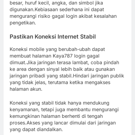
besar, huruf kecil, angka, dan simbol jika
digunakan.Kebiasaan sederhana ini dapat
mengurangi risiko gagal login akibat kesalahan
pengetikan.
Pastikan Koneksi Internet Stabil
Koneksi mobile yang berubah-ubah dapat
membuat halaman Kaya787 login gagal
dimuat.Jika jaringan terasa lambat, coba pindah
ke area dengan sinyal lebih baik atau gunakan
jaringan pribadi yang stabil.Hindari jaringan publik
yang tidak jelas, terutama ketika mengakses
halaman akun.
Koneksi yang stabil tidak hanya mendukung
kenyamanan, tetapi juga membantu mengurangi
kemungkinan halaman berhenti di tengah
proses.Akses yang lancar dimulai dari jaringan
yang dapat diandalkan.