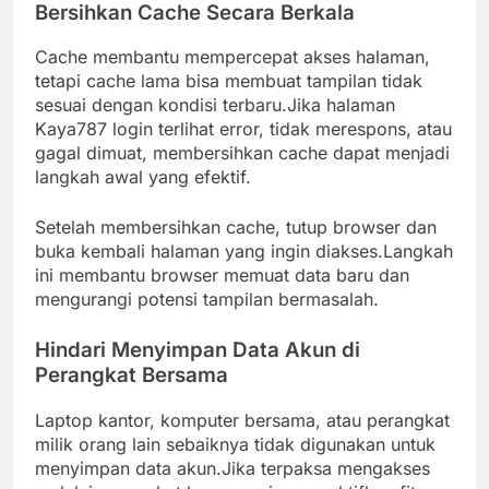
Bersihkan Cache Secara Berkala
Cache membantu mempercepat akses halaman,
tetapi cache lama bisa membuat tampilan tidak
sesuai dengan kondisi terbaru.Jika halaman
Kaya787 login terlihat error, tidak merespons, atau
gagal dimuat, membersihkan cache dapat menjadi
langkah awal yang efektif.
Setelah membersihkan cache, tutup browser dan
buka kembali halaman yang ingin diakses.Langkah
ini membantu browser memuat data baru dan
mengurangi potensi tampilan bermasalah.
Hindari Menyimpan Data Akun di
Perangkat Bersama
Laptop kantor, komputer bersama, atau perangkat
milik orang lain sebaiknya tidak digunakan untuk
menyimpan data akun.Jika terpaksa mengakses