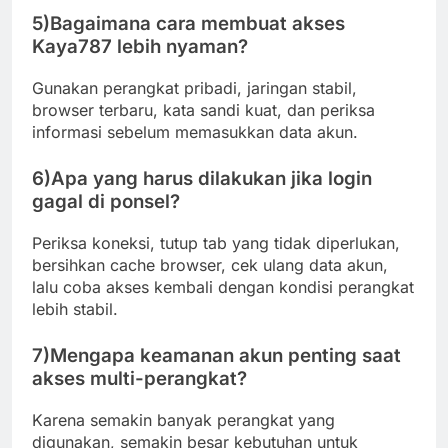
5)Bagaimana cara membuat akses
Kaya787 lebih nyaman?
Gunakan perangkat pribadi, jaringan stabil,
browser terbaru, kata sandi kuat, dan periksa
informasi sebelum memasukkan data akun.
6)Apa yang harus dilakukan jika login
gagal di ponsel?
Periksa koneksi, tutup tab yang tidak diperlukan,
bersihkan cache browser, cek ulang data akun,
lalu coba akses kembali dengan kondisi perangkat
lebih stabil.
7)Mengapa keamanan akun penting saat
akses multi-perangkat?
Karena semakin banyak perangkat yang
digunakan, semakin besar kebutuhan untuk