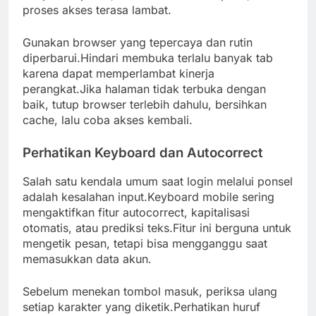
proses akses terasa lambat.
Gunakan browser yang tepercaya dan rutin
diperbarui.Hindari membuka terlalu banyak tab
karena dapat memperlambat kinerja
perangkat.Jika halaman tidak terbuka dengan
baik, tutup browser terlebih dahulu, bersihkan
cache, lalu coba akses kembali.
Perhatikan Keyboard dan Autocorrect
Salah satu kendala umum saat login melalui ponsel
adalah kesalahan input.Keyboard mobile sering
mengaktifkan fitur autocorrect, kapitalisasi
otomatis, atau prediksi teks.Fitur ini berguna untuk
mengetik pesan, tetapi bisa mengganggu saat
memasukkan data akun.
Sebelum menekan tombol masuk, periksa ulang
setiap karakter yang diketik.Perhatikan huruf