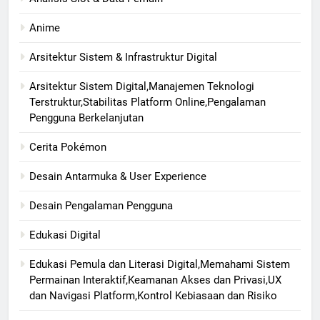
Anime
Arsitektur Sistem & Infrastruktur Digital
Arsitektur Sistem Digital,Manajemen Teknologi
Terstruktur,Stabilitas Platform Online,Pengalaman
Pengguna Berkelanjutan
Cerita Pokémon
Desain Antarmuka & User Experience
Desain Pengalaman Pengguna
Edukasi Digital
Edukasi Pemula dan Literasi Digital,Memahami Sistem
Permainan Interaktif,Keamanan Akses dan Privasi,UX
dan Navigasi Platform,Kontrol Kebiasaan dan Risiko