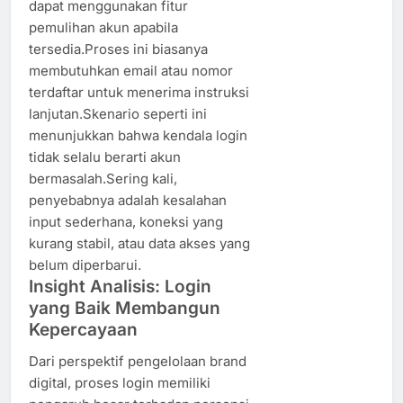
dapat menggunakan fitur
pemulihan akun apabila
tersedia.Proses ini biasanya
membutuhkan email atau nomor
terdaftar untuk menerima instruksi
lanjutan.Skenario seperti ini
menunjukkan bahwa kendala login
tidak selalu berarti akun
bermasalah.Sering kali,
penyebabnya adalah kesalahan
input sederhana, koneksi yang
kurang stabil, atau data akses yang
belum diperbarui.
Insight Analisis: Login
yang Baik Membangun
Kepercayaan
Dari perspektif pengelolaan brand
digital, proses login memiliki