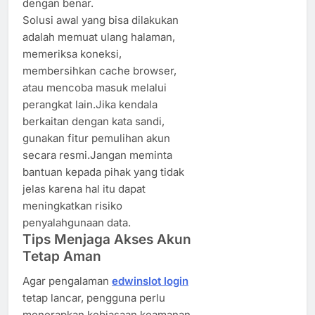
dengan benar.
Solusi awal yang bisa dilakukan
adalah memuat ulang halaman,
memeriksa koneksi,
membersihkan cache browser,
atau mencoba masuk melalui
perangkat lain.Jika kendala
berkaitan dengan kata sandi,
gunakan fitur pemulihan akun
secara resmi.Jangan meminta
bantuan kepada pihak yang tidak
jelas karena hal itu dapat
meningkatkan risiko
penyalahgunaan data.
Tips Menjaga Akses Akun
Tetap Aman
Agar pengalaman
edwinslot login
tetap lancar, pengguna perlu
menerapkan kebiasaan keamanan