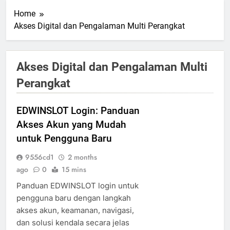
Home
Akses Digital dan Pengalaman Multi Perangkat
Akses Digital dan Pengalaman Multi
Perangkat
EDWINSLOT Login: Panduan
Akses Akun yang Mudah
untuk Pengguna Baru
9556cd1
2 months
ago
0
15 mins
Panduan EDWINSLOT login untuk
pengguna baru dengan langkah
akses akun, keamanan, navigasi,
dan solusi kendala secara jelas