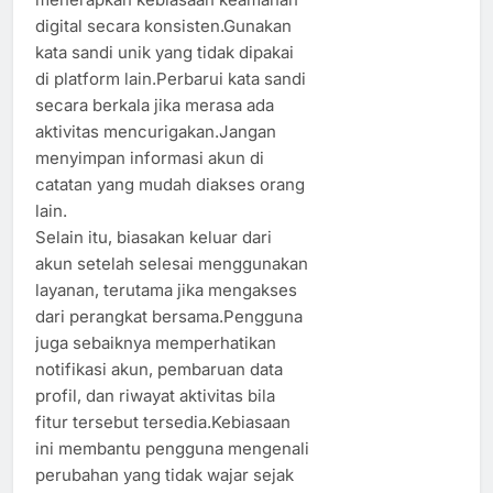
digital secara konsisten.Gunakan
kata sandi unik yang tidak dipakai
di platform lain.Perbarui kata sandi
secara berkala jika merasa ada
aktivitas mencurigakan.Jangan
menyimpan informasi akun di
catatan yang mudah diakses orang
lain.
Selain itu, biasakan keluar dari
akun setelah selesai menggunakan
layanan, terutama jika mengakses
dari perangkat bersama.Pengguna
juga sebaiknya memperhatikan
notifikasi akun, pembaruan data
profil, dan riwayat aktivitas bila
fitur tersebut tersedia.Kebiasaan
ini membantu pengguna mengenali
perubahan yang tidak wajar sejak