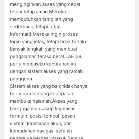
menginginkan akses yang cepat,
tetapi tetap aman.Mereka
membutuhkan tampilan yang
sederhana, tetapi tetap
informatif.Mereka ingin proses
login yang jelas, tetapi tidak terlalu
banyak langkah yang membuat
pengalaman terasa berat.LAE138
perlu menjawab kebutuhan ini
dengan sistem akses yang ramah
pengguna.
Sistem akses yang baik tidak hanya
berbicara tentang kecepatan
membuka halaman.Akses yang
baik juga mencakup kejelasan
formulir, posisi tombol, pesan
sistem, keamanan akun, dan
kemudahan navigasi setelah
pengguna berhasil masuk.Semua