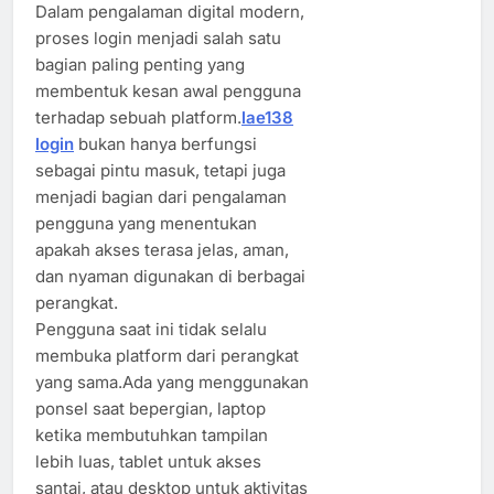
Dalam pengalaman digital modern,
proses login menjadi salah satu
bagian paling penting yang
membentuk kesan awal pengguna
terhadap sebuah platform.
lae138
login
bukan hanya berfungsi
sebagai pintu masuk, tetapi juga
menjadi bagian dari pengalaman
pengguna yang menentukan
apakah akses terasa jelas, aman,
dan nyaman digunakan di berbagai
perangkat.
Pengguna saat ini tidak selalu
membuka platform dari perangkat
yang sama.Ada yang menggunakan
ponsel saat bepergian, laptop
ketika membutuhkan tampilan
lebih luas, tablet untuk akses
santai, atau desktop untuk aktivitas