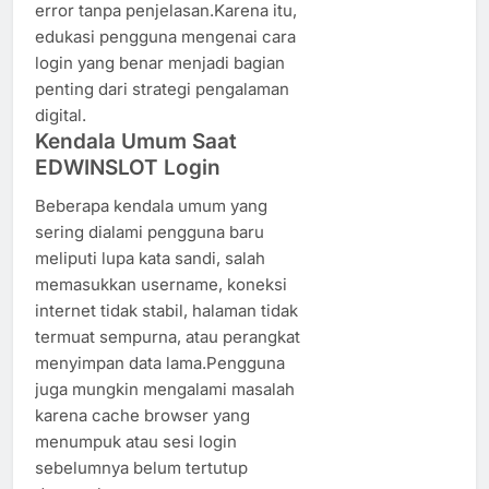
error tanpa penjelasan.Karena itu,
edukasi pengguna mengenai cara
login yang benar menjadi bagian
penting dari strategi pengalaman
digital.
Kendala Umum Saat
EDWINSLOT Login
Beberapa kendala umum yang
sering dialami pengguna baru
meliputi lupa kata sandi, salah
memasukkan username, koneksi
internet tidak stabil, halaman tidak
termuat sempurna, atau perangkat
menyimpan data lama.Pengguna
juga mungkin mengalami masalah
karena cache browser yang
menumpuk atau sesi login
sebelumnya belum tertutup