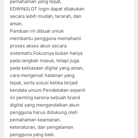
pemahaman yang tepat,
EDWINSLOT login dapat dilakukan
secara lebih mudah, terarah, dan
aman.
Panduan ini dibuat untuk
membantu pengguna memahami
proses akses akun secara
sistematis.Fokusnya bukan hanya
pada langkah masuk, tetapi juga
pada kebiasaan digital yang aman,
cara mengenali halaman yang
tepat, serta solusi ketika terjadi
kendala umum.Pendekatan seperti
ini penting karena sebuah brand
digital yang mengandalkan akun
pengguna harus didukung oleh
pemahaman keamanan,
keteraturan, dan pengalaman
pengguna yang baik.