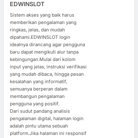
EDWINSLOT
Sistem akses yang baik harus
memberikan pengalaman yang
ringkas, jelas, dan mudah
dipahami.EDWINSLOT login
idealnya dirancang agar pengguna
baru dapat mengikuti alur tanpa
kebingungan.Mulai dari kolom
input yang jelas, instruksi verifikasi
yang mudah dibaca, hingga pesan
kesalahan yang informatif,
semuanya berperan dalam
membangun pengalaman
pengguna yang positif.
Dari sudut pandang analisis
pengalaman digital, halaman login
adalah pintu utama sebuah
platform.Jika halaman ini responsif