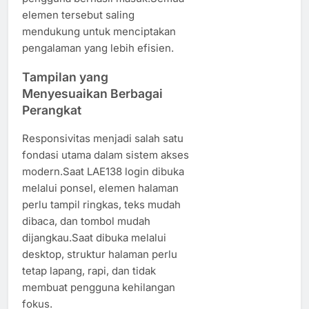
elemen tersebut saling
mendukung untuk menciptakan
pengalaman yang lebih efisien.
Tampilan yang
Menyesuaikan Berbagai
Perangkat
Responsivitas menjadi salah satu
fondasi utama dalam sistem akses
modern.Saat LAE138 login dibuka
melalui ponsel, elemen halaman
perlu tampil ringkas, teks mudah
dibaca, dan tombol mudah
dijangkau.Saat dibuka melalui
desktop, struktur halaman perlu
tetap lapang, rapi, dan tidak
membuat pengguna kehilangan
fokus.