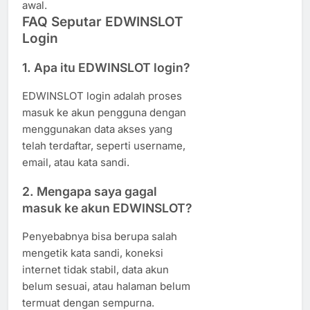
awal.
FAQ Seputar EDWINSLOT
Login
1. Apa itu EDWINSLOT login?
EDWINSLOT login adalah proses
masuk ke akun pengguna dengan
menggunakan data akses yang
telah terdaftar, seperti username,
email, atau kata sandi.
2. Mengapa saya gagal
masuk ke akun EDWINSLOT?
Penyebabnya bisa berupa salah
mengetik kata sandi, koneksi
internet tidak stabil, data akun
belum sesuai, atau halaman belum
termuat dengan sempurna.