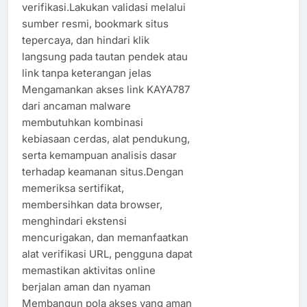
verifikasi.Lakukan validasi melalui
sumber resmi, bookmark situs
tepercaya, dan hindari klik
langsung pada tautan pendek atau
link tanpa keterangan jelas
Mengamankan akses link KAYA787
dari ancaman malware
membutuhkan kombinasi
kebiasaan cerdas, alat pendukung,
serta kemampuan analisis dasar
terhadap keamanan situs.Dengan
memeriksa sertifikat,
membersihkan data browser,
menghindari ekstensi
mencurigakan, dan memanfaatkan
alat verifikasi URL, pengguna dapat
memastikan aktivitas online
berjalan aman dan nyaman
Membangun pola akses yang aman