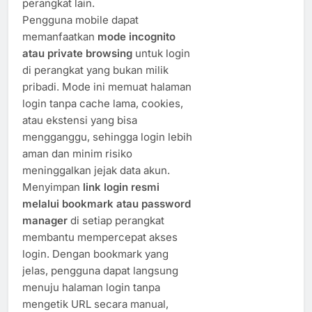
perangkat lain.
Pengguna mobile dapat
memanfaatkan
mode incognito
atau private browsing
untuk login
di perangkat yang bukan milik
pribadi. Mode ini memuat halaman
login tanpa cache lama, cookies,
atau ekstensi yang bisa
mengganggu, sehingga login lebih
aman dan minim risiko
meninggalkan jejak data akun.
Menyimpan
link login resmi
melalui bookmark atau password
manager
di setiap perangkat
membantu mempercepat akses
login. Dengan bookmark yang
jelas, pengguna dapat langsung
menuju halaman login tanpa
mengetik URL secara manual,