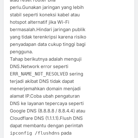
perlu.Gunakan jaringan yang lebih
stabil seperti koneksi kabel atau
hotspot alternatif jika Wi-Fi
bermasalah.Hindari jaringan publik
yang tidak terenkripsi karena risiko
penyadapan data cukup tinggi bagi
pengguna.
Tahap berikutnya adalah menguji
DNS.Network error seperti
sering
ERR_NAME_NOT_RESOLVED
terjadi akibat DNS tidak dapat
menerjemahkan domain menjadi
alamat IP.Coba ubah pengaturan
DNS ke layanan tepercaya seperti
Google DNS (8.8.8.8 / 8.8.4.4) atau
Cloudflare DNS (1.1.1.1).Flush DNS
dapat membantu dengan perintah
pada
ipconfig /flushdns