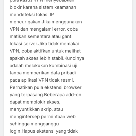
blokir karena sistem keamanan
mendeteksi lokasi IP
mencurigakan.Jika menggunakan
VPN dan mengalami error, coba
matikan sementara atau ganti
lokasi server.Jika tidak memakai
VPN, coba aktifkan untuk melihat
apakah akses lebih stabil.Kuncinya
adalah melakukan kombinasi uji
tanpa memberikan data pribadi
pada aplikasi VPN tidak resmi.
Perhatikan pula ekstensi browser
yang terpasang.Beberapa add-on
dapat memblokir akses,
menyuntikkan skrip, atau
mengintersep permintaan web
sehingga mengganggu
login.Hapus ekstensi yang tidak