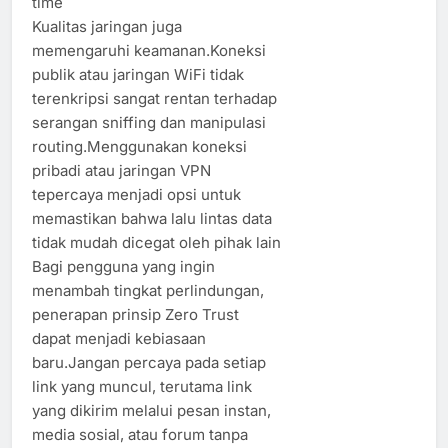
time
Kualitas jaringan juga
memengaruhi keamanan.Koneksi
publik atau jaringan WiFi tidak
terenkripsi sangat rentan terhadap
serangan sniffing dan manipulasi
routing.Menggunakan koneksi
pribadi atau jaringan VPN
tepercaya menjadi opsi untuk
memastikan bahwa lalu lintas data
tidak mudah dicegat oleh pihak lain
Bagi pengguna yang ingin
menambah tingkat perlindungan,
penerapan prinsip Zero Trust
dapat menjadi kebiasaan
baru.Jangan percaya pada setiap
link yang muncul, terutama link
yang dikirim melalui pesan instan,
media sosial, atau forum tanpa