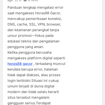
ago
0
6 mins
Panduan lengkap mengatasi error
saat mengakses Horas88 Gacor,
mencakup pemeriksaan koneksi,
DNS, cache, SSL, VPN, browser,
dan keamanan perangkat tanpa
unsur promosi—fokus pada
edukasi teknis dan pengalaman
pengguna yang aman.
Ketika pengguna berusaha
mengakses platform digital seperti
horas88 gacor
, terkadang muncul
kendala berupa error, halaman
tidak dapat diakses, atau proses
login terblokir.Situasi ini cukup
umum terjadi di dunia digital
modern dan tidak selalu berarti
situs tersebut mengalami
gangguan serius.Terdapat