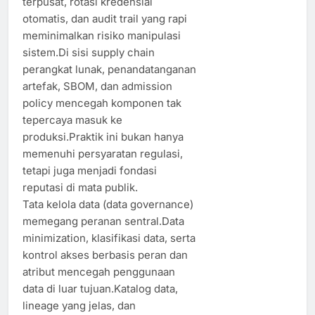
terpusat, rotasi kredensial
otomatis, dan audit trail yang rapi
meminimalkan risiko manipulasi
sistem.Di sisi supply chain
perangkat lunak, penandatanganan
artefak, SBOM, dan admission
policy mencegah komponen tak
tepercaya masuk ke
produksi.Praktik ini bukan hanya
memenuhi persyaratan regulasi,
tetapi juga menjadi fondasi
reputasi di mata publik.
Tata kelola data (data governance)
memegang peranan sentral.Data
minimization, klasifikasi data, serta
kontrol akses berbasis peran dan
atribut mencegah penggunaan
data di luar tujuan.Katalog data,
lineage yang jelas, dan