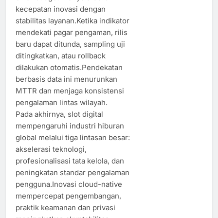
kecepatan inovasi dengan
stabilitas layanan.Ketika indikator
mendekati pagar pengaman, rilis
baru dapat ditunda, sampling uji
ditingkatkan, atau rollback
dilakukan otomatis.Pendekatan
berbasis data ini menurunkan
MTTR dan menjaga konsistensi
pengalaman lintas wilayah.
Pada akhirnya, slot digital
mempengaruhi industri hiburan
global melalui tiga lintasan besar:
akselerasi teknologi,
profesionalisasi tata kelola, dan
peningkatan standar pengalaman
pengguna.Inovasi cloud-native
mempercepat pengembangan,
praktik keamanan dan privasi