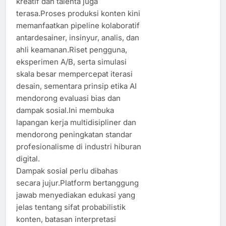
kreatif dan talenta juga
terasa.Proses produksi konten kini
memanfaatkan pipeline kolaboratif
antardesainer, insinyur, analis, dan
ahli keamanan.Riset pengguna,
eksperimen A/B, serta simulasi
skala besar mempercepat iterasi
desain, sementara prinsip etika AI
mendorong evaluasi bias dan
dampak sosial.Ini membuka
lapangan kerja multidisipliner dan
mendorong peningkatan standar
profesionalisme di industri hiburan
digital.
Dampak sosial perlu dibahas
secara jujur.Platform bertanggung
jawab menyediakan edukasi yang
jelas tentang sifat probabilistik
konten, batasan interpretasi