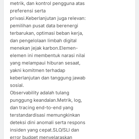
metrik, dan kontrol pengguna atas
preferensi serta
privasi.Keberlanjutan juga relevan:
pemilihan pusat data berenergi
terbarukan, optimasi beban kerja,
dan pengelolaan limbah digital
menekan jejak karbon.Elemen-
elemen ini membentuk narasi nilai
yang melampaui hiburan sesaat,
yakni komitmen terhadap
keberlanjutan dan tanggung jawab
sosial.
Observability adalah tulang
punggung keandalan.Metrik, log,
dan tracing end-to-end yang
terstandardisasi memungkinkan
deteksi dini anomali serta respons
insiden yang cepat.SLO/SLI dan
error budget menyelaraskan