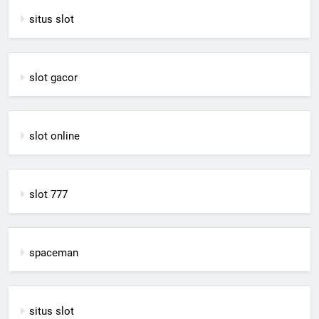
situs slot
slot gacor
slot online
slot 777
spaceman
situs slot