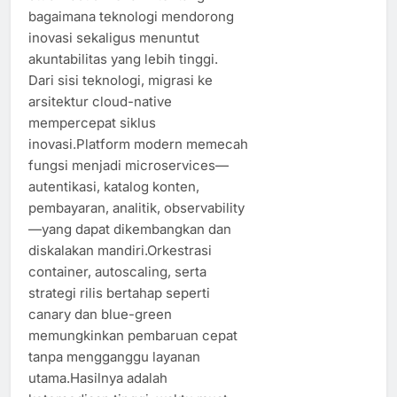
bagaimana teknologi mendorong
inovasi sekaligus menuntut
akuntabilitas yang lebih tinggi.
Dari sisi teknologi, migrasi ke
arsitektur cloud-native
mempercepat siklus
inovasi.Platform modern memecah
fungsi menjadi microservices—
autentikasi, katalog konten,
pembayaran, analitik, observability
—yang dapat dikembangkan dan
diskalakan mandiri.Orkestrasi
container, autoscaling, serta
strategi rilis bertahap seperti
canary dan blue-green
memungkinkan pembaruan cepat
tanpa mengganggu layanan
utama.Hasilnya adalah