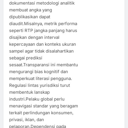
dokumentasi metodologi analitik
membuat angka yang
dipublikasikan dapat
diaudit.Misalnya, metrik performa
seperti RTP jangka panjang harus
disajikan dengan interval
kepercayaan dan konteks ukuran
sampel agar tidak disalahartikan
sebagai prediksi
sesaat.Transparansi ini membantu
mengurangi bias kognitif dan
memperkuat literasi pengguna.
Regulasi lintas yurisdiksi turut
membentuk lanskap
industri.Pelaku global perlu
menavigasi standar yang beragam
terkait perlindungan konsumen,
privasi, iklan, dan
pelaporan.Dependensi pada