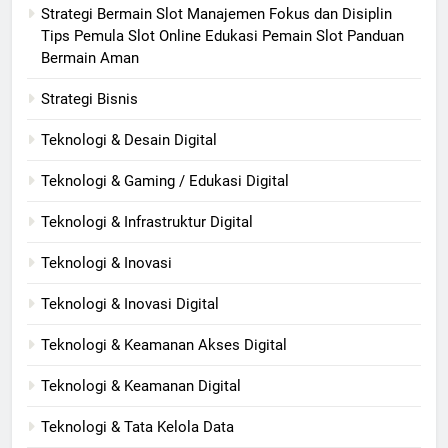
Strategi Bermain Slot Manajemen Fokus dan Disiplin
Tips Pemula Slot Online Edukasi Pemain Slot Panduan
Bermain Aman
Strategi Bisnis
Teknologi & Desain Digital
Teknologi & Gaming / Edukasi Digital
Teknologi & Infrastruktur Digital
Teknologi & Inovasi
Teknologi & Inovasi Digital
Teknologi & Keamanan Akses Digital
Teknologi & Keamanan Digital
Teknologi & Tata Kelola Data