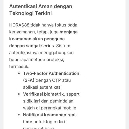
Autentikasi Aman dengan
Teknologi Terkini
HORAS88 tidak hanya fokus pada
kenyamanan, tetapi juga
menjaga
keamanan akun pengguna
dengan sangat serius
. Sistem
autentikasinya menggabungkan
beberapa metode proteksi,
termasuk:
Two-Factor Authentication
(2FA)
dengan OTP atau
aplikasi autentikasi
Verifikasi biometrik
, seperti
sidik jari dan pemindaian
wajah di perangkat mobile
Notifikasi keamanan real-
time
untuk login dari
perangkat baru