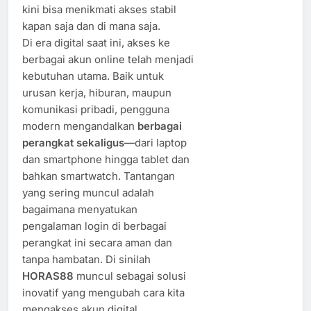
kini bisa menikmati akses stabil
kapan saja dan di mana saja.
Di era digital saat ini, akses ke
berbagai akun online telah menjadi
kebutuhan utama. Baik untuk
urusan kerja, hiburan, maupun
komunikasi pribadi, pengguna
modern mengandalkan
berbagai
perangkat sekaligus
—dari laptop
dan smartphone hingga tablet dan
bahkan smartwatch. Tantangan
yang sering muncul adalah
bagaimana menyatukan
pengalaman login di berbagai
perangkat ini secara aman dan
tanpa hambatan. Di sinilah
HORAS88
muncul sebagai solusi
inovatif yang mengubah cara kita
mengakses akun digital.