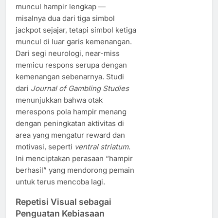
muncul hampir lengkap —
misalnya dua dari tiga simbol
jackpot sejajar, tetapi simbol ketiga
muncul di luar garis kemenangan.
Dari segi neurologi, near-miss
memicu respons serupa dengan
kemenangan sebenarnya. Studi
dari
Journal of Gambling Studies
menunjukkan bahwa otak
merespons pola hampir menang
dengan peningkatan aktivitas di
area yang mengatur reward dan
motivasi, seperti
ventral striatum
.
Ini menciptakan perasaan “hampir
berhasil” yang mendorong pemain
untuk terus mencoba lagi.
Repetisi Visual sebagai
Penguatan Kebiasaan