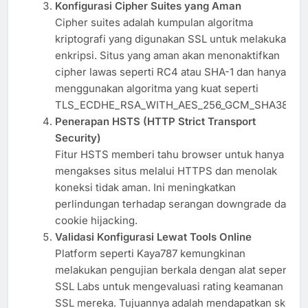
Konfigurasi Cipher Suites yang Aman
Cipher suites adalah kumpulan algoritma
kriptografi yang digunakan SSL untuk melakukan
enkripsi. Situs yang aman akan menonaktifkan
cipher lawas seperti RC4 atau SHA-1 dan hanya
menggunakan algoritma yang kuat seperti
TLS_ECDHE_RSA_WITH_AES_256_GCM_SHA384.
Penerapan HSTS (HTTP Strict Transport
Security)
Fitur HSTS memberi tahu browser untuk hanya
mengakses situs melalui HTTPS dan menolak
koneksi tidak aman. Ini meningkatkan
perlindungan terhadap serangan downgrade dan
cookie hijacking.
Validasi Konfigurasi Lewat Tools Online
Platform seperti Kaya787 kemungkinan
melakukan pengujian berkala dengan alat seperti
SSL Labs untuk mengevaluasi rating keamanan
SSL mereka. Tujuannya adalah mendapatkan skor