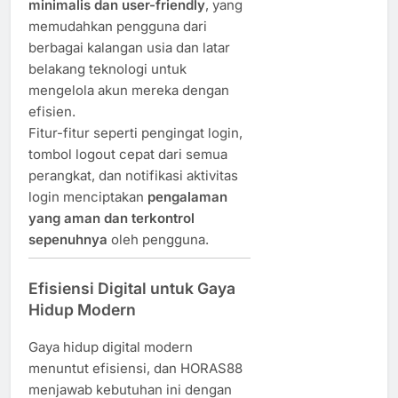
minimalis dan user-friendly
, yang
memudahkan pengguna dari
berbagai kalangan usia dan latar
belakang teknologi untuk
mengelola akun mereka dengan
efisien.
Fitur-fitur seperti pengingat login,
tombol logout cepat dari semua
perangkat, dan notifikasi aktivitas
login menciptakan
pengalaman
yang aman dan terkontrol
sepenuhnya
oleh pengguna.
Efisiensi Digital untuk Gaya
Hidup Modern
Gaya hidup digital modern
menuntut efisiensi, dan HORAS88
menjawab kebutuhan ini dengan