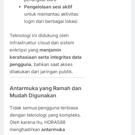
Pengelolaan sesi aktif
untuk memantau aktivitas
login dari berbagai lokasi
Teknologi ini didukung oleh
infrastruktur cloud dan sistem
enkripsi yang
menjamin
kerahasiaan serta integritas data
pengguna
, bahkan saat akses
dilakukan dari jaringan publik.
Antarmuka yang Ramah dan
Mudah Digunakan
Tidak semua pengguna terbiasa
dengan teknologi yang kompleks.
Oleh karena itu, HORAS88
menghadirkan
antarmuka