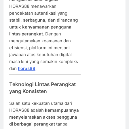
HORAS88 menawarkan
pendekatan autentikasi yang
stabil, serbaguna, dan dirancang
untuk kenyamanan pengguna
lintas perangkat
. Dengan
mengutamakan keamanan dan
efisiensi, platform ini menjadi
jawaban atas kebutuhan digital
masa kini yang semakin kompleks
dan
horas88
.
Teknologi Lintas Perangkat
yang Konsisten
Salah satu kekuatan utama dari
HORAS88 adalah
kemampuannya
menyelaraskan akses pengguna
di berbagai perangkat
tanpa