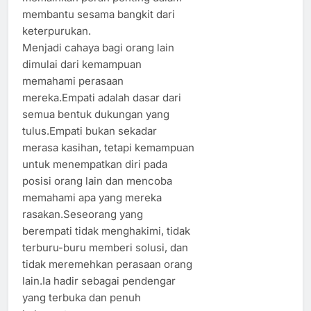
membantu sesama bangkit dari
keterpurukan.
Menjadi cahaya bagi orang lain
dimulai dari kemampuan
memahami perasaan
mereka.Empati adalah dasar dari
semua bentuk dukungan yang
tulus.Empati bukan sekadar
merasa kasihan, tetapi kemampuan
untuk menempatkan diri pada
posisi orang lain dan mencoba
memahami apa yang mereka
rasakan.Seseorang yang
berempati tidak menghakimi, tidak
terburu-buru memberi solusi, dan
tidak meremehkan perasaan orang
lain.Ia hadir sebagai pendengar
yang terbuka dan penuh