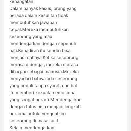
kehangatan.
Dalam banyak kasus, orang yang
berada dalam kesulitan tidak
membutuhkan jawaban
cepat.Mereka membutuhkan
seseorang yang mau
mendengarkan dengan sepenuh
hati.Kehadiran itu sendiri bisa
menjadi cahaya.Ketika seseorang
merasa didengar, mereka merasa
dihargai sebagai manusia.Mereka
menyadari bahwa ada seseorang
yang peduli tanpa syarat, dan hal
itu memberi kekuatan emosional
yang sangat berarti.Mendengarkan
dengan tulus bisa menjadi langkah
pertama untuk menguatkan
seseorang di masa sulit.
Selain mendengarkan,