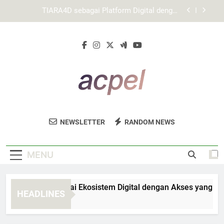
Pengalaman Lebih Rapi
Skip
CORLASLOT Link Alternatif sebagai Solusi Akses
to
Aman dan Terarah
content
Panduan Lengkap Login agar Akses Tetap
Nyaman
LEBAH4D sebagai Ekosistem Digital dengan
Akses yang Terstruktur
TIARA4D sebagai Platform Digital dengan
Pengalaman Lebih Rapi
CORLASLOT Link Alternatif sebagai Solusi Akses
ACPEL
Aman dan Terarah
Dapatkan Sumber Pembelajaran Berkualitas
NEWSLETTER
RANDOM NEWS
Panduan Lengkap Login agar Akses Tetap
Di ACPEL.
Nyaman
MENU
LEBAH4D sebagai Ekosistem Digital dengan Akses yang Terstr
HEADLINES
4 Weeks Ago