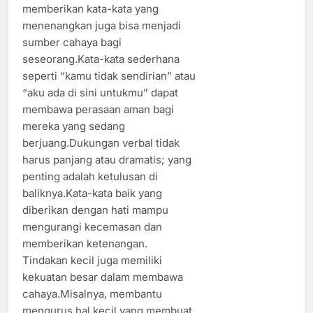
memberikan kata-kata yang
menenangkan juga bisa menjadi
sumber cahaya bagi
seseorang.Kata-kata sederhana
seperti “kamu tidak sendirian” atau
“aku ada di sini untukmu” dapat
membawa perasaan aman bagi
mereka yang sedang
berjuang.Dukungan verbal tidak
harus panjang atau dramatis; yang
penting adalah ketulusan di
baliknya.Kata-kata baik yang
diberikan dengan hati mampu
mengurangi kecemasan dan
memberikan ketenangan.
Tindakan kecil juga memiliki
kekuatan besar dalam membawa
cahaya.Misalnya, membantu
mengurus hal kecil yang membuat