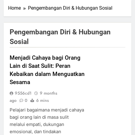
Home
Pengembangan Diri & Hubungan Sosial
Pengembangan Diri & Hubungan
Sosial
Menjadi Cahaya bagi Orang
Lain di Saat Sulit: Peran
Kebaikan dalam Menguatkan
Sesama
9556cd1
9 months
ago
0
6 mins
Pelajari bagaimana menjadi cahaya
bagi orang lain di masa sulit
melalui empati, dukungan
emosional, dan tindakan