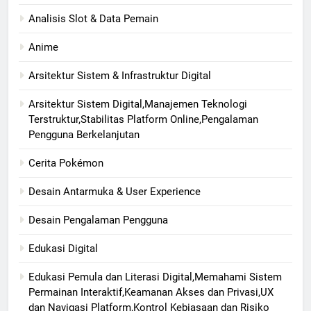
Analisis Slot & Data Pemain
Anime
Arsitektur Sistem & Infrastruktur Digital
Arsitektur Sistem Digital,Manajemen Teknologi
Terstruktur,Stabilitas Platform Online,Pengalaman
Pengguna Berkelanjutan
Cerita Pokémon
Desain Antarmuka & User Experience
Desain Pengalaman Pengguna
Edukasi Digital
Edukasi Pemula dan Literasi Digital,Memahami Sistem
Permainan Interaktif,Keamanan Akses dan Privasi,UX
dan Navigasi Platform,Kontrol Kebiasaan dan Risiko