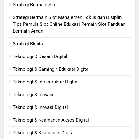
Strategi Bermain Slot
Strategi Bermain Slot Manajemen Fokus dan Disiplin
Tips Pemula Slot Online Edukasi Pemain Slot Panduan
Bermain Aman
Strategi Bisnis
Teknologi & Desain Digital
Teknologi & Gaming / Edukasi Digital
Teknologi & Infrastruktur Digital
Teknologi & Inovasi
Teknologi & Inovasi Digital
Teknologi & Keamanan Akses Digital
Teknologi & Keamanan Digital