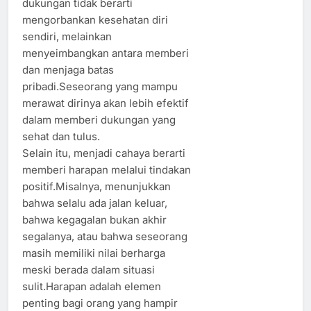
dukungan tidak berarti
mengorbankan kesehatan diri
sendiri, melainkan
menyeimbangkan antara memberi
dan menjaga batas
pribadi.Seseorang yang mampu
merawat dirinya akan lebih efektif
dalam memberi dukungan yang
sehat dan tulus.
Selain itu, menjadi cahaya berarti
memberi harapan melalui tindakan
positif.Misalnya, menunjukkan
bahwa selalu ada jalan keluar,
bahwa kegagalan bukan akhir
segalanya, atau bahwa seseorang
masih memiliki nilai berharga
meski berada dalam situasi
sulit.Harapan adalah elemen
penting bagi orang yang hampir