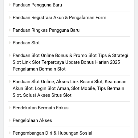
Panduan Pengguna Baru
Panduan Registrasi Akun & Pengalaman Form
Panduan Ringkas Pengguna Baru
Panduan Slot
Panduan Slot Online Bonus & Promo Slot Tips & Strategi
Slot Link Slot Terpercaya Update Bonus Harian 2025
Pengalaman Bermain Slot
Panduan Slot Online, Akses Link Resmi Slot, Keamanan
Akun Slot, Login Slot Aman, Slot Mobile, Tips Bermain
Slot, Solusi Akses Situs Slot
Pendekatan Bermain Fokus
Pengelolaan Akses
Pengembangan Diri & Hubungan Sosial