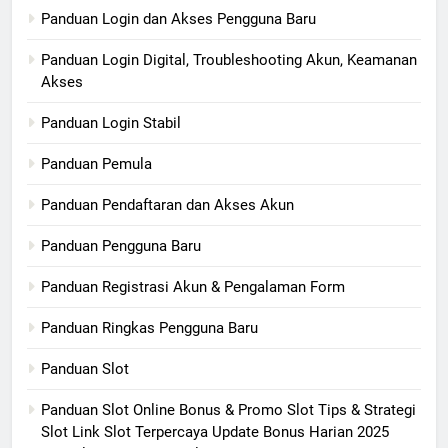
Panduan Login dan Akses Pengguna Baru
Panduan Login Digital, Troubleshooting Akun, Keamanan
Akses
Panduan Login Stabil
Panduan Pemula
Panduan Pendaftaran dan Akses Akun
Panduan Pengguna Baru
Panduan Registrasi Akun & Pengalaman Form
Panduan Ringkas Pengguna Baru
Panduan Slot
Panduan Slot Online Bonus & Promo Slot Tips & Strategi
Slot Link Slot Terpercaya Update Bonus Harian 2025