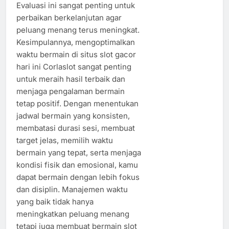
Evaluasi ini sangat penting untuk
perbaikan berkelanjutan agar
peluang menang terus meningkat.
Kesimpulannya, mengoptimalkan
waktu bermain di situs slot gacor
hari ini Corlaslot sangat penting
untuk meraih hasil terbaik dan
menjaga pengalaman bermain
tetap positif. Dengan menentukan
jadwal bermain yang konsisten,
membatasi durasi sesi, membuat
target jelas, memilih waktu
bermain yang tepat, serta menjaga
kondisi fisik dan emosional, kamu
dapat bermain dengan lebih fokus
dan disiplin. Manajemen waktu
yang baik tidak hanya
meningkatkan peluang menang
tetapi juga membuat bermain slot