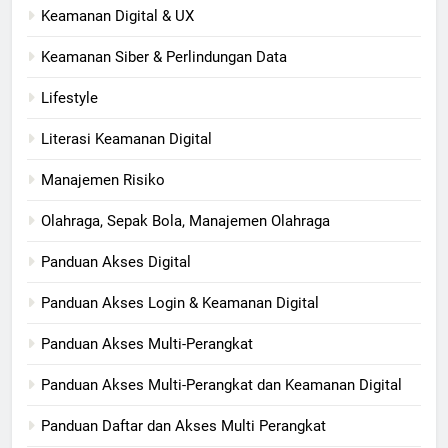
Keamanan Digital & UX
Keamanan Siber & Perlindungan Data
Lifestyle
Literasi Keamanan Digital
Manajemen Risiko
Olahraga, Sepak Bola, Manajemen Olahraga
Panduan Akses Digital
Panduan Akses Login & Keamanan Digital
Panduan Akses Multi-Perangkat
Panduan Akses Multi-Perangkat dan Keamanan Digital
Panduan Daftar dan Akses Multi Perangkat