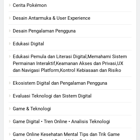
Cerita Pokémon
Desain Antarmuka & User Experience
Desain Pengalaman Pengguna
Edukasi Digital
Edukasi Pemula dan Literasi Digital,Memahami Sistem
Permainan Interaktif,Keamanan Akses dan Privasi,UX
dan Navigasi Platform,Kontrol Kebiasaan dan Risiko
Ekosistem Digital dan Pengalaman Pengguna
Evaluasi Teknologi dan Sistem Digital
Game & Teknologi
Game Digital • Tren Online • Analisis Teknologi
Game Online Kesehatan Mental Tips dan Trik Game