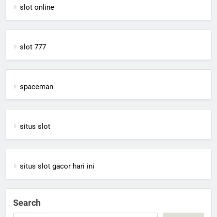
slot online
slot 777
spaceman
situs slot
situs slot gacor hari ini
Search