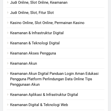
Judi Online, Slot Online, Keamanan
Judi Online, Slot, Fitur Slot
Kasino Online, Slot Online, Permainan Kasino
Keamanan & Infrastruktur Digital
Keamanan & Teknologi Digital
Keamanan Akses Pengguna
Keamanan Akun
Keamanan Akun Digital Panduan Login Aman Edukasi
Pengguna Platform Perlindungan Data Online Tips
Penggunaan Akun
Keamanan Aplikasi & Infrastruktur Digital
Keamanan Digital & Teknologi Web