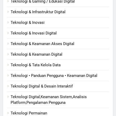
Teknologi & Gaming / Edukasi Digital
Teknologi & Infrastruktur Digital
Teknologi & Inovasi
Teknologi & Inovasi Digital
Teknologi & Keamanan Akses Digital
Teknologi & Keamanan Digital
Teknologi & Tata Kelola Data
Teknologi • Panduan Pengguna • Keamanan Digital
Teknologi Digital & Desain Interaktif
Teknologi Digital,Keamanan Sistem,Analisis
Platform,Pengalaman Pengguna
Teknologi Permainan