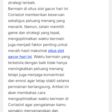
strategi terbaik.
Bermain di situs slot gacor hari ini
Corlaslot memberikan keseruan
sekaligus peluang menang yang
menarik. Namun, selain memilih
game dan strategi yang tepat,
mengoptimalkan waktu bermain
juga menjadi faktor penting untuk
meraih hasil maksimal
situs slot
gacor hari ini
. Waktu bermain yang
terkelola dengan baik tidak hanya
meningkatkan peluang menang
tetapi juga menjaga konsentrasi
dan emosi agar tetap stabil selama
permainan berlangsung. Artikel ini
akan membahas cara
mengoptimalkan waktu bermain di
Corlaslot agar pengalaman kamu
semakin menyenangkan dan