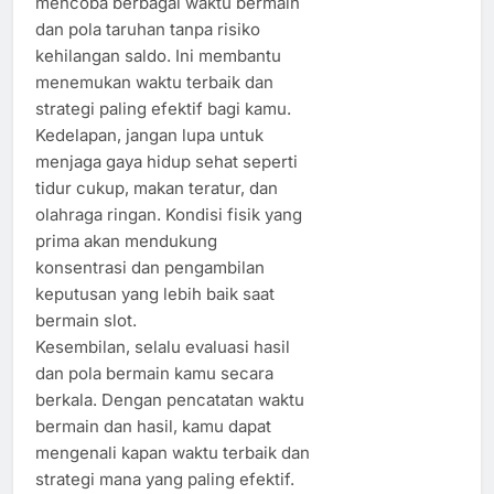
mencoba berbagai waktu bermain
dan pola taruhan tanpa risiko
kehilangan saldo. Ini membantu
menemukan waktu terbaik dan
strategi paling efektif bagi kamu.
Kedelapan, jangan lupa untuk
menjaga gaya hidup sehat seperti
tidur cukup, makan teratur, dan
olahraga ringan. Kondisi fisik yang
prima akan mendukung
konsentrasi dan pengambilan
keputusan yang lebih baik saat
bermain slot.
Kesembilan, selalu evaluasi hasil
dan pola bermain kamu secara
berkala. Dengan pencatatan waktu
bermain dan hasil, kamu dapat
mengenali kapan waktu terbaik dan
strategi mana yang paling efektif.