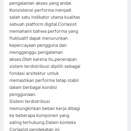
pengalaman akses yang andal.
Konsistensi performa menjadi
salah satu indikator utama kualitas
sebuah platform digital.Corlaslot
memahami bahwa performa yang
fluktuatif dapat menurunkan
kepercayaan pengguna dan
mengganggu pengalaman
akses.Oleh karena itu,penerapan
sistem terdistribusi dipilih sebagai
fondasi arsitektur untuk
memastikan performa tetap stabil
dalam berbagai kondisi
penggunaan.
Sistem terdistribusi
memungkinkan beban kerja dibagi
ke beberapa komponen yang
saling terhubung.Dalam konteks
Corlaslot,pendekatan ini