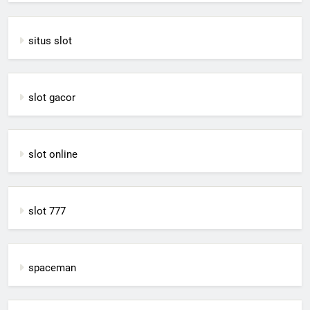
situs slot
slot gacor
slot online
slot 777
spaceman