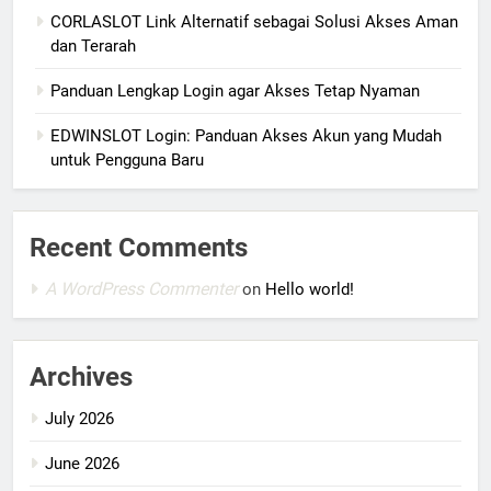
CORLASLOT Link Alternatif sebagai Solusi Akses Aman
dan Terarah
Panduan Lengkap Login agar Akses Tetap Nyaman
EDWINSLOT Login: Panduan Akses Akun yang Mudah
untuk Pengguna Baru
Recent Comments
A WordPress Commenter
on
Hello world!
Archives
July 2026
June 2026