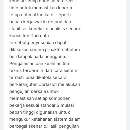
kondisi setiap node secara real-
time untuk memastikan kinerja
tetap optimal.Indikator seperti
beban kerja,waktu respon,dan
stabilitas koneksi dianalisis secara
konsisten.Dari data
tersebut,penyesuaian dapat
dilakukan secara proaktif sebelum
berdampak pada pengguna.
Pengalaman dan keahlian tim
teknis tercermin dari cara sistem
terdistribusi dikelola secara
berkelanjutan.Corlaslot melakukan
pengujian berkala untuk
memastikan setiap komponen
bekerja sesuai standar.Simulasi
beban tinggi digunakan untuk
mengukur ketahanan sistem dalam
berbagai skenario.Hasil pengujian