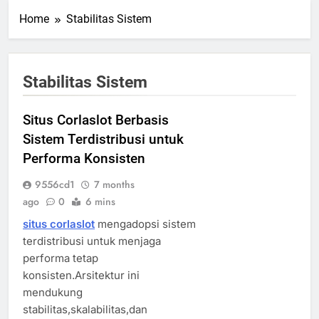
Home
Stabilitas Sistem
Stabilitas Sistem
Situs Corlaslot Berbasis
Sistem Terdistribusi untuk
Performa Konsisten
9556cd1
7 months
ago
0
6 mins
situs corlaslot
mengadopsi sistem
terdistribusi untuk menjaga
performa tetap
konsisten.Arsitektur ini
mendukung
stabilitas,skalabilitas,dan