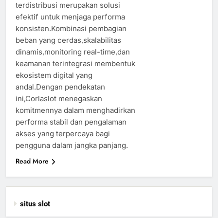
terdistribusi merupakan solusi
efektif untuk menjaga performa
konsisten.Kombinasi pembagian
beban yang cerdas,skalabilitas
dinamis,monitoring real-time,dan
keamanan terintegrasi membentuk
ekosistem digital yang
andal.Dengan pendekatan
ini,Corlaslot menegaskan
komitmennya dalam menghadirkan
performa stabil dan pengalaman
akses yang terpercaya bagi
pengguna dalam jangka panjang.
Read More
situs slot