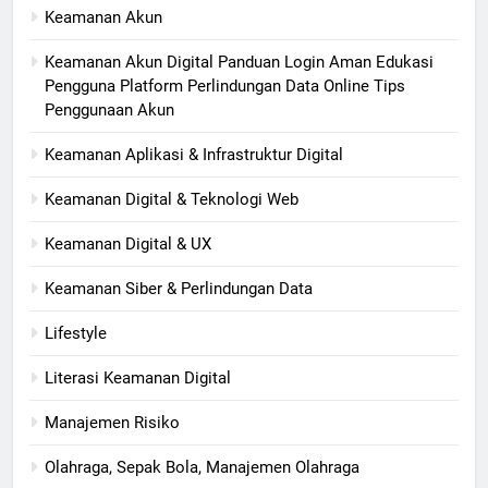
Keamanan Akun
Keamanan Akun Digital Panduan Login Aman Edukasi
Pengguna Platform Perlindungan Data Online Tips
Penggunaan Akun
Keamanan Aplikasi & Infrastruktur Digital
Keamanan Digital & Teknologi Web
Keamanan Digital & UX
Keamanan Siber & Perlindungan Data
Lifestyle
Literasi Keamanan Digital
Manajemen Risiko
Olahraga, Sepak Bola, Manajemen Olahraga