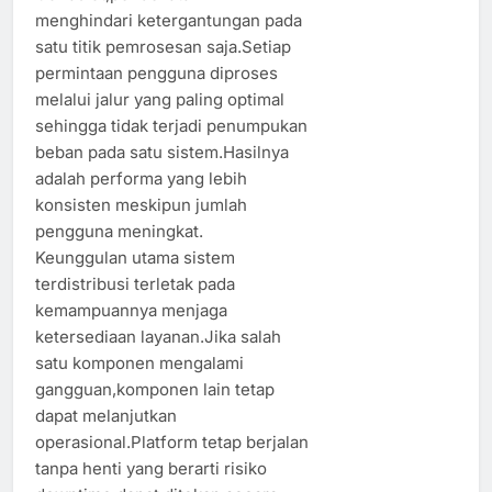
menghindari ketergantungan pada
satu titik pemrosesan saja.Setiap
permintaan pengguna diproses
melalui jalur yang paling optimal
sehingga tidak terjadi penumpukan
beban pada satu sistem.Hasilnya
adalah performa yang lebih
konsisten meskipun jumlah
pengguna meningkat.
Keunggulan utama sistem
terdistribusi terletak pada
kemampuannya menjaga
ketersediaan layanan.Jika salah
satu komponen mengalami
gangguan,komponen lain tetap
dapat melanjutkan
operasional.Platform tetap berjalan
tanpa henti yang berarti risiko