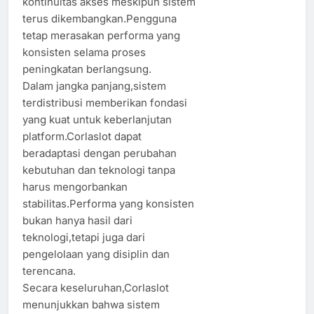
kontinuitas akses meskipun sistem
terus dikembangkan.Pengguna
tetap merasakan performa yang
konsisten selama proses
peningkatan berlangsung.
Dalam jangka panjang,sistem
terdistribusi memberikan fondasi
yang kuat untuk keberlanjutan
platform.Corlaslot dapat
beradaptasi dengan perubahan
kebutuhan dan teknologi tanpa
harus mengorbankan
stabilitas.Performa yang konsisten
bukan hanya hasil dari
teknologi,tetapi juga dari
pengelolaan yang disiplin dan
terencana.
Secara keseluruhan,Corlaslot
menunjukkan bahwa sistem