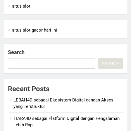
situs slot
situs slot gacor hari ini
Search
SEARCH
Recent Posts
LEBAH4D sebagai Ekosistem Digital dengan Akses
yang Terstruktur
TIARA4D sebagai Platform Digital dengan Pengalaman
Lebih Rapi