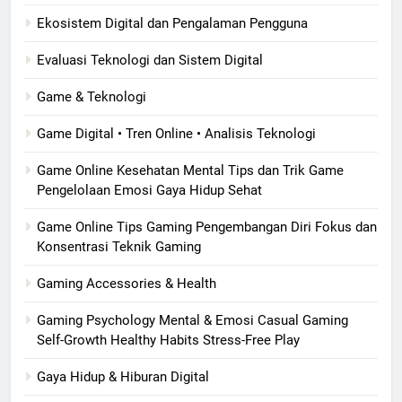
Ekosistem Digital dan Pengalaman Pengguna
Evaluasi Teknologi dan Sistem Digital
Game & Teknologi
Game Digital • Tren Online • Analisis Teknologi
Game Online Kesehatan Mental Tips dan Trik Game
Pengelolaan Emosi Gaya Hidup Sehat
Game Online Tips Gaming Pengembangan Diri Fokus dan
Konsentrasi Teknik Gaming
Gaming Accessories & Health
Gaming Psychology Mental & Emosi Casual Gaming
Self-Growth Healthy Habits Stress-Free Play
Gaya Hidup & Hiburan Digital