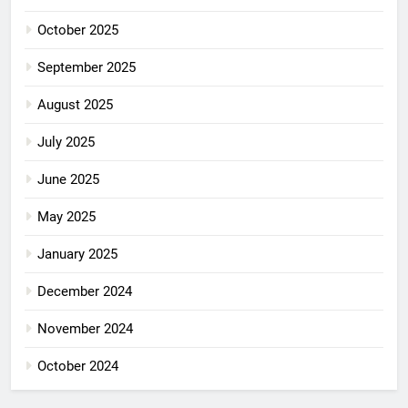
October 2025
September 2025
August 2025
July 2025
June 2025
May 2025
January 2025
December 2024
November 2024
October 2024