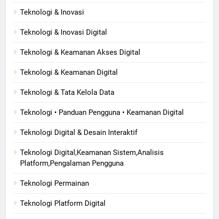
Teknologi & Inovasi
Teknologi & Inovasi Digital
Teknologi & Keamanan Akses Digital
Teknologi & Keamanan Digital
Teknologi & Tata Kelola Data
Teknologi • Panduan Pengguna • Keamanan Digital
Teknologi Digital & Desain Interaktif
Teknologi Digital,Keamanan Sistem,Analisis
Platform,Pengalaman Pengguna
Teknologi Permainan
Teknologi Platform Digital