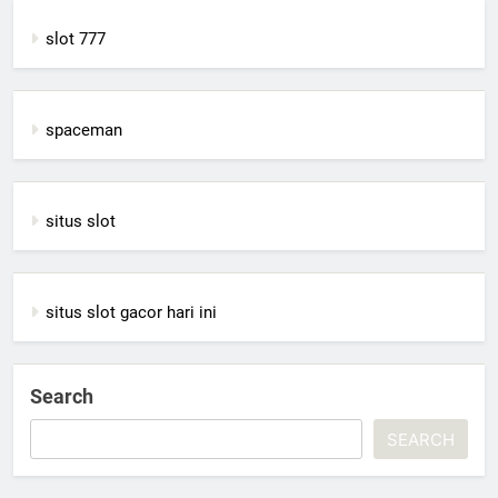
slot 777
spaceman
situs slot
situs slot gacor hari ini
Search
SEARCH