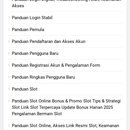
Akses
Panduan Login Stabil
Panduan Pemula
Panduan Pendaftaran dan Akses Akun
Panduan Pengguna Baru
Panduan Registrasi Akun & Pengalaman Form
Panduan Ringkas Pengguna Baru
Panduan Slot
Panduan Slot Online Bonus & Promo Slot Tips & Strategi
Slot Link Slot Terpercaya Update Bonus Harian 2025
Pengalaman Bermain Slot
Panduan Slot Online, Akses Link Resmi Slot, Keamanan