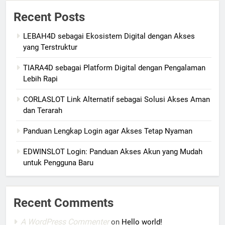
Recent Posts
LEBAH4D sebagai Ekosistem Digital dengan Akses
yang Terstruktur
TIARA4D sebagai Platform Digital dengan Pengalaman
Lebih Rapi
CORLASLOT Link Alternatif sebagai Solusi Akses Aman
dan Terarah
Panduan Lengkap Login agar Akses Tetap Nyaman
EDWINSLOT Login: Panduan Akses Akun yang Mudah
untuk Pengguna Baru
Recent Comments
A WordPress Commenter
on
Hello world!