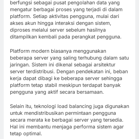
berfungsi sebagai pusat pengolahan data yang
mengatur berbagai proses yang terjadi di dalam
platform. Setiap aktivitas pengguna, mulai dari
akses akun hingga interaksi dengan sistem,
diproses melalui server sebelum hasilnya
ditampilkan kembali pada perangkat pengguna.
Platform modern biasanya menggunakan
beberapa server yang saling terhubung dalam satu
jaringan. Sistem ini dikenal sebagai arsitektur
server terdistribusi. Dengan pendekatan ini, beban
kerja dapat dibagi ke beberapa server sehingga
platform tetap stabil meskipun terdapat banyak
pengguna yang aktif secara bersamaan.
Selain itu, teknologi load balancing juga digunakan
untuk mendistribusikan permintaan pengguna
secara merata ke berbagai server yang tersedia.
Hal ini membantu menjaga performa sistem agar
tetap optimal.