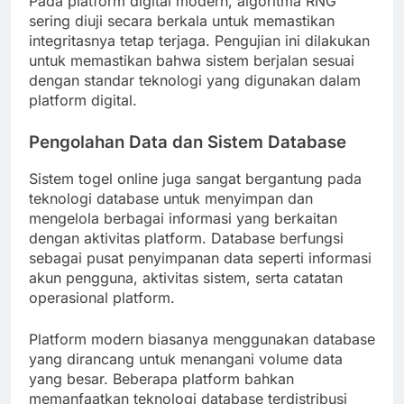
Pada platform digital modern, algoritma RNG
sering diuji secara berkala untuk memastikan
integritasnya tetap terjaga. Pengujian ini dilakukan
untuk memastikan bahwa sistem berjalan sesuai
dengan standar teknologi yang digunakan dalam
platform digital.
Pengolahan Data dan Sistem Database
Sistem togel online juga sangat bergantung pada
teknologi database untuk menyimpan dan
mengelola berbagai informasi yang berkaitan
dengan aktivitas platform. Database berfungsi
sebagai pusat penyimpanan data seperti informasi
akun pengguna, aktivitas sistem, serta catatan
operasional platform.
Platform modern biasanya menggunakan database
yang dirancang untuk menangani volume data
yang besar. Beberapa platform bahkan
memanfaatkan teknologi database terdistribusi