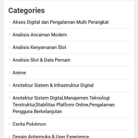
Categories
Akses Digital dan Pengalaman Multi Perangkat
Analisis Ancaman Modern
Analisis Kenyamanan Slot
Analisis Slot & Data Pemain
Anime
Arsitektur Sistem & Infrastruktur Digital
Arsitektur Sistem Digital,Manajemen Teknologi
Terstruktur,Stabilitas Platform Online,Pengalaman
Pengguna Berkelanjutan
Cerita Pokémon
Desain Antarmuka & User Experience