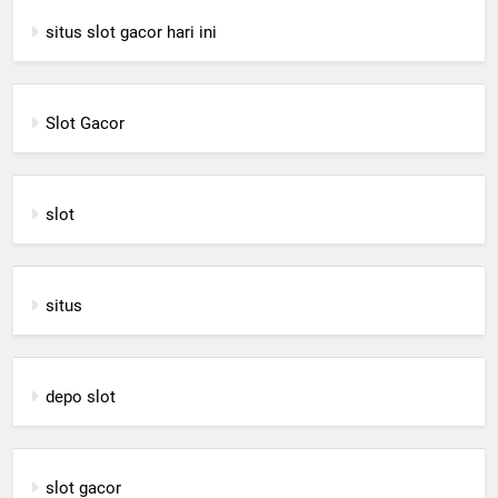
situs slot gacor hari ini
Slot Gacor
slot
situs
depo slot
slot gacor