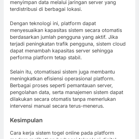
menyimpan data melalui jaringan server yang
terdistribusi di berbagai lokasi.
Dengan teknologi ini, platform dapat
menyesuaikan kapasitas sistem secara otomatis
berdasarkan jumlah pengguna yang aktif. Jika
terjadi peningkatan trafik pengguna, sistem cloud
dapat menambah kapasitas server sehingga
performa platform tetap stabil.
Selain itu, otomatisasi sistem juga membantu
meningkatkan efisiensi operasional platform.
Berbagai proses seperti pemantauan server,
pengolahan data, serta manajemen sistem dapat
dilakukan secara otomatis tanpa memerlukan
intervensi manual secara terus-menerus.
Kesimpulan
Cara kerja sistem togel online pada platform