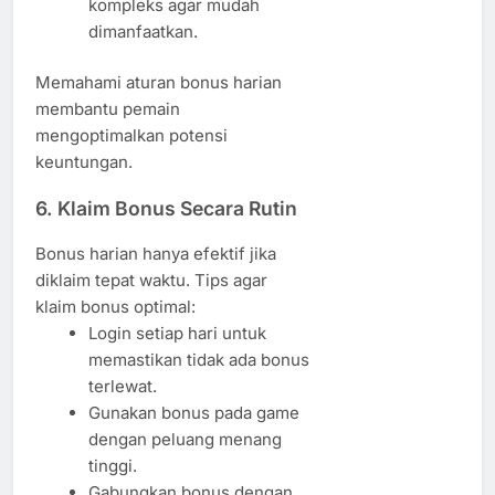
kompleks agar mudah
dimanfaatkan.
Memahami aturan bonus harian
membantu pemain
mengoptimalkan potensi
keuntungan.
6. Klaim Bonus Secara Rutin
Bonus harian hanya efektif jika
diklaim tepat waktu. Tips agar
klaim bonus optimal:
Login setiap hari untuk
memastikan tidak ada bonus
terlewat.
Gunakan bonus pada game
dengan peluang menang
tinggi.
Gabungkan bonus dengan