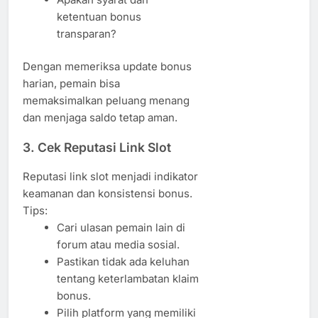
ketentuan bonus
transparan?
Dengan memeriksa update bonus
harian, pemain bisa
memaksimalkan peluang menang
dan menjaga saldo tetap aman.
3. Cek Reputasi Link Slot
Reputasi link slot menjadi indikator
keamanan dan konsistensi bonus.
Tips:
Cari ulasan pemain lain di
forum atau media sosial.
Pastikan tidak ada keluhan
tentang keterlambatan klaim
bonus.
Pilih platform yang memiliki