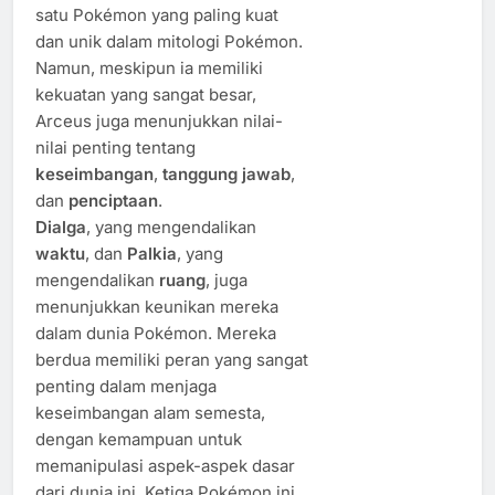
satu Pokémon yang paling kuat
dan unik dalam mitologi Pokémon.
Namun, meskipun ia memiliki
kekuatan yang sangat besar,
Arceus juga menunjukkan nilai-
nilai penting tentang
keseimbangan
,
tanggung jawab
,
dan
penciptaan
.
Dialga
, yang mengendalikan
waktu
, dan
Palkia
, yang
mengendalikan
ruang
, juga
menunjukkan keunikan mereka
dalam dunia Pokémon. Mereka
berdua memiliki peran yang sangat
penting dalam menjaga
keseimbangan alam semesta,
dengan kemampuan untuk
memanipulasi aspek-aspek dasar
dari dunia ini. Ketiga Pokémon ini