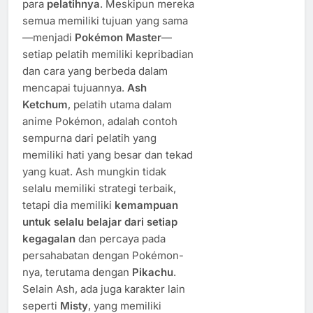
para
pelatihnya
. Meskipun mereka
semua memiliki tujuan yang sama
—menjadi
Pokémon Master
—
setiap pelatih memiliki kepribadian
dan cara yang berbeda dalam
mencapai tujuannya.
Ash
Ketchum
, pelatih utama dalam
anime Pokémon, adalah contoh
sempurna dari pelatih yang
memiliki hati yang besar dan tekad
yang kuat. Ash mungkin tidak
selalu memiliki strategi terbaik,
tetapi dia memiliki
kemampuan
untuk selalu belajar dari setiap
kegagalan
dan percaya pada
persahabatan dengan Pokémon-
nya, terutama dengan
Pikachu
.
Selain Ash, ada juga karakter lain
seperti
Misty
, yang memiliki