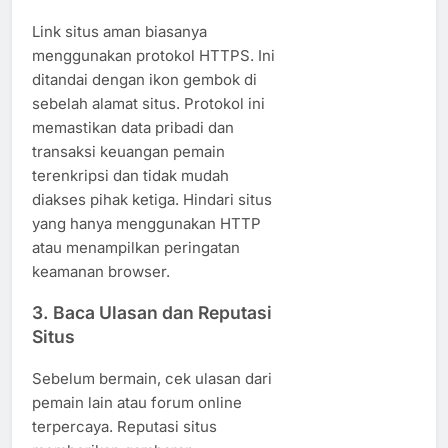
Link situs aman biasanya
menggunakan protokol HTTPS. Ini
ditandai dengan ikon gembok di
sebelah alamat situs. Protokol ini
memastikan data pribadi dan
transaksi keuangan pemain
terenkripsi dan tidak mudah
diakses pihak ketiga. Hindari situs
yang hanya menggunakan HTTP
atau menampilkan peringatan
keamanan browser.
3. Baca Ulasan dan Reputasi
Situs
Sebelum bermain, cek ulasan dari
pemain lain atau forum online
terpercaya. Reputasi situs