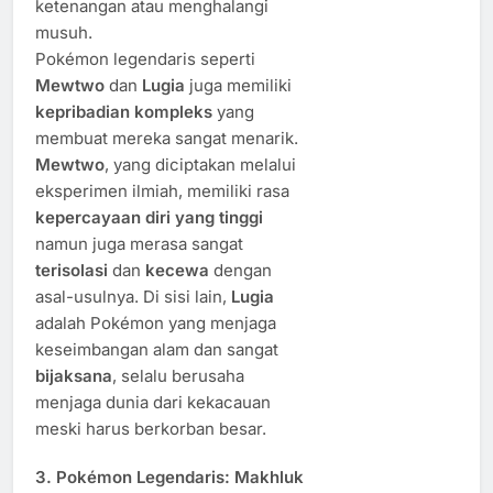
ketenangan atau menghalangi
musuh.
Pokémon legendaris seperti
Mewtwo
dan
Lugia
juga memiliki
kepribadian kompleks
yang
membuat mereka sangat menarik.
Mewtwo
, yang diciptakan melalui
eksperimen ilmiah, memiliki rasa
kepercayaan diri yang tinggi
namun juga merasa sangat
terisolasi
dan
kecewa
dengan
asal-usulnya. Di sisi lain,
Lugia
adalah Pokémon yang menjaga
keseimbangan alam dan sangat
bijaksana
, selalu berusaha
menjaga dunia dari kekacauan
meski harus berkorban besar.
3.
Pokémon Legendaris: Makhluk