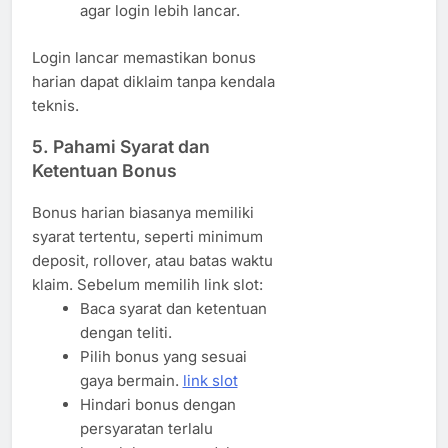
agar login lebih lancar.
Login lancar memastikan bonus
harian dapat diklaim tanpa kendala
teknis.
5. Pahami Syarat dan
Ketentuan Bonus
Bonus harian biasanya memiliki
syarat tertentu, seperti minimum
deposit, rollover, atau batas waktu
klaim. Sebelum memilih link slot:
Baca syarat dan ketentuan
dengan teliti.
Pilih bonus yang sesuai
gaya bermain.
link slot
Hindari bonus dengan
persyaratan terlalu