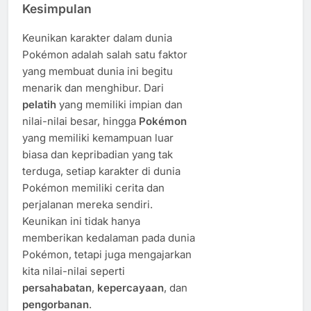
Kesimpulan
Keunikan karakter dalam dunia
Pokémon adalah salah satu faktor
yang membuat dunia ini begitu
menarik dan menghibur. Dari
pelatih
yang memiliki impian dan
nilai-nilai besar, hingga
Pokémon
yang memiliki kemampuan luar
biasa dan kepribadian yang tak
terduga, setiap karakter di dunia
Pokémon memiliki cerita dan
perjalanan mereka sendiri.
Keunikan ini tidak hanya
memberikan kedalaman pada dunia
Pokémon, tetapi juga mengajarkan
kita nilai-nilai seperti
persahabatan
,
kepercayaan
, dan
pengorbanan
.