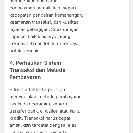
memberikan gambaran
pengalaman pemain lain, seperti
kecepatan pencairan kemenangan,
keamanan transaksi, dan kualitas
layanan pelanggan. Situs dengan
reputasi baik biasanya jarang
bermasalah dan lebih terpercaya
untuk bermain.
4. Perhatikan Sistem
Transaksi dan Metode
Pembayaran
Situs CorlaSlot terpercaya
menyediakan metode pembayaran
resmi dan beragam, seperti
transfer bank, e-wallet, atau kartu
kredit. Transaksi harus cepat,
aman, dan tercatat dengan jelas.
Hindari situs yang meminta