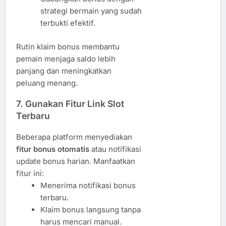
strategi bermain yang sudah
terbukti efektif.
Rutin klaim bonus membantu
pemain menjaga saldo lebih
panjang dan meningkatkan
peluang menang.
7. Gunakan Fitur Link Slot
Terbaru
Beberapa platform menyediakan
fitur bonus otomatis
atau notifikasi
update bonus harian. Manfaatkan
fitur ini:
Menerima notifikasi bonus
terbaru.
Klaim bonus langsung tanpa
harus mencari manual.