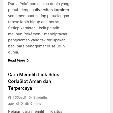
Dunia Pokémon adalah dunia yang
penuh dengan
diversitas karakter
,
yang membuat setiap petualangan
terasa lebih hidup dan berarti.
Setiap karakter—baik pelatih
maupun Pokémon—menciptakan
pengalaman yang tak terlupakan
bagi para penggemar di seluruh
dunia.
Read More
Cara Memilih Link Situs
CorlaSlot Aman dan
Terpercaya
9556cd1
8 months
ago
0
6 mins
Pelajari cara memilih link situs