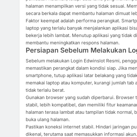
halaman menampilkan versi yang tidak sesuai. Me
secara berkala dapat membantu halaman dimuat leb
Faktor keempat adalah performa perangkat. Smartph
laptop yang terlalu banyak menjalankan aplikasi b
bekerja lebih lambat. Menutup aplikasi yang tidak d
membantu meningkatkan respons halaman.
Persiapan Sebelum Melakukan Lo
Sebelum melakukan Login Edwinslot Resmi, pengg
memastikan perangkat dalam kondisi siap. Jika m
smartphone, tutup aplikasi latar belakang yang tidak
memakai laptop atau komputer, kurangi jumlah tab a
tidak terlalu berat.
Gunakan browser yang sudah diperbarui. Browser t
stabil, lebih kompatibel, dan memiliki fitur keamana
halaman terasa lambat atau tampilan tidak normal, 
buka ulang halaman.
Pastikan koneksi internet stabil. Hindari jaringan pu
dikenal, terutama saat memasukkan informasi akun.