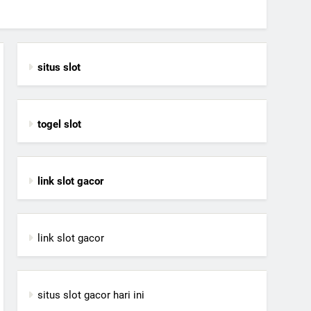
situs slot
togel slot
link slot gacor
link slot gacor
situs slot gacor hari ini