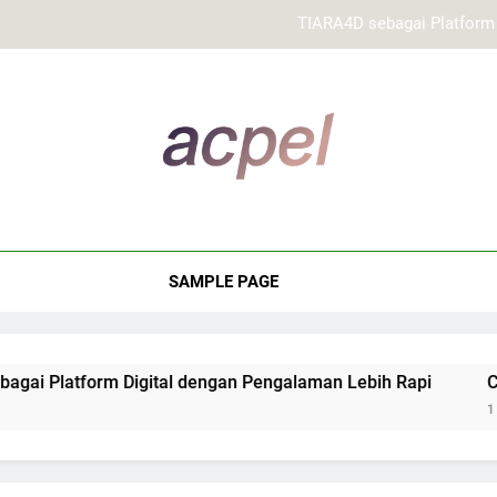
TIARA4D sebagai Platform 
CORLASLOT Link Alternatif s
Panduan Le
LEBAH4D sebagai Ekosistem D
PEL
TIARA4D sebagai Platform 
Sumber Pembelajaran Berkualitas Di ACPEL.
CORLASLOT Link Alternatif s
SAMPLE PAGE
Panduan Le
rm Digital dengan Pengalaman Lebih Rapi
CORLASLOT Li
1 Month Ago