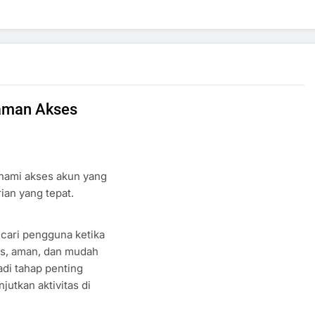
laman Akses
ami akses akun yang
rian yang tepat.
icari pengguna ketika
las, aman, dan mudah
adi tahap penting
utkan aktivitas di