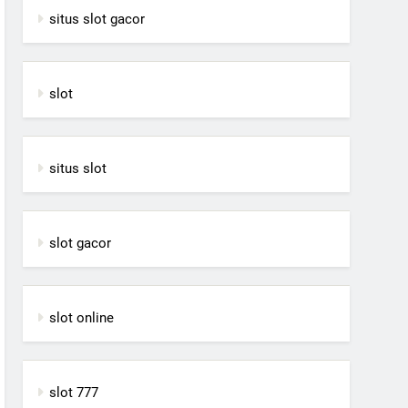
situs slot gacor
slot
situs slot
slot gacor
slot online
slot 777