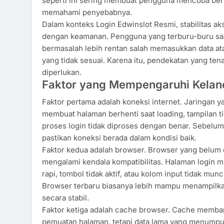
seperti ini sering membuat pengguna mencoba beru
memahami penyebabnya.
Dalam konteks Login Edwinslot Resmi, stabilitas ak
dengan keamanan. Pengguna yang terburu-buru sa
bermasalah lebih rentan salah memasukkan data 
yang tidak sesuai. Karena itu, pendekatan yang ten
diperlukan.
Faktor yang Mempengaruhi Kelan
Faktor pertama adalah koneksi internet. Jaringan ya
membuat halaman berhenti saat loading, tampilan ti
proses login tidak diproses dengan benar. Sebelu
pastikan koneksi berada dalam kondisi baik.
Faktor kedua adalah browser. Browser yang belum 
mengalami kendala kompatibilitas. Halaman login m
rapi, tombol tidak aktif, atau kolom input tidak mun
Browser terbaru biasanya lebih mampu menampilk
secara stabil.
Faktor ketiga adalah cache browser. Cache memb
pemuatan halaman, tetapi data lama yang menump