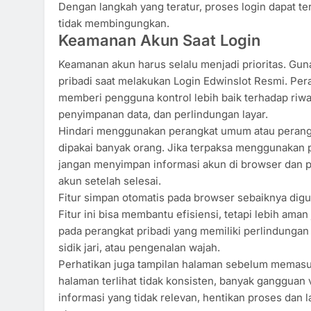
Dengan langkah yang teratur, proses login dapat ter
tidak membingungkan.
Keamanan Akun Saat Login
Keamanan akun harus selalu menjadi prioritas. Gu
pribadi saat melakukan Login Edwinslot Resmi. Per
memberi pengguna kontrol lebih baik terhadap riwa
penyimpanan data, dan perlindungan layar.
Hindari menggunakan perangkat umum atau perang
dipakai banyak orang. Jika terpaksa menggunakan 
jangan menyimpan informasi akun di browser dan pa
akun setelah selesai.
Fitur simpan otomatis pada browser sebaiknya digu
Fitur ini bisa membantu efisiensi, tetapi lebih aman
pada perangkat pribadi yang memiliki perlindungan 
sidik jari, atau pengenalan wajah.
Perhatikan juga tampilan halaman sebelum memasuk
halaman terlihat tidak konsisten, banyak gangguan 
informasi yang tidak relevan, hentikan proses dan