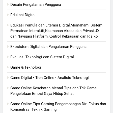
Desain Pengalaman Pengguna
Edukasi Digital
Edukasi Pemula dan Literasi Digital,Memahami Sistem
Permainan Interaktif,Keamanan Akses dan Privasi,UX
dan Navigasi Platform,Kontrol Kebiasaan dan Risiko
Ekosistem Digital dan Pengalaman Pengguna
Evaluasi Teknologi dan Sistem Digital
Game & Teknologi
Game Digital • Tren Online • Analisis Teknologi
Game Online Kesehatan Mental Tips dan Trik Game
Pengelolaan Emosi Gaya Hidup Sehat
Game Online Tips Gaming Pengembangan Diri Fokus dan
Konsentrasi Teknik Gaming