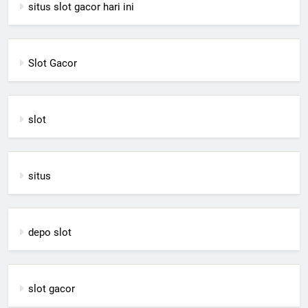
situs slot gacor hari ini
Slot Gacor
slot
situs
depo slot
slot gacor