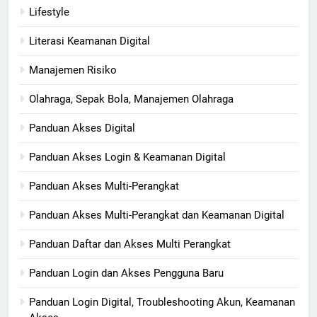
Lifestyle
Literasi Keamanan Digital
Manajemen Risiko
Olahraga, Sepak Bola, Manajemen Olahraga
Panduan Akses Digital
Panduan Akses Login & Keamanan Digital
Panduan Akses Multi-Perangkat
Panduan Akses Multi-Perangkat dan Keamanan Digital
Panduan Daftar dan Akses Multi Perangkat
Panduan Login dan Akses Pengguna Baru
Panduan Login Digital, Troubleshooting Akun, Keamanan