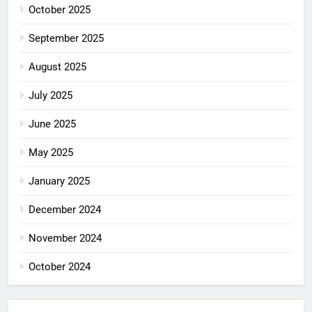
October 2025
September 2025
August 2025
July 2025
June 2025
May 2025
January 2025
December 2024
November 2024
October 2024