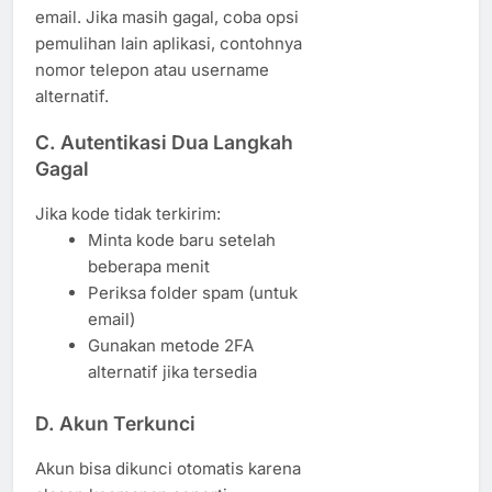
email. Jika masih gagal, coba opsi
pemulihan lain aplikasi, contohnya
nomor telepon atau username
alternatif.
C. Autentikasi Dua Langkah
Gagal
Jika kode tidak terkirim:
Minta kode baru setelah
beberapa menit
Periksa folder spam (untuk
email)
Gunakan metode 2FA
alternatif jika tersedia
D. Akun Terkunci
Akun bisa dikunci otomatis karena