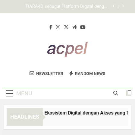
Skip
CORLASLOT Link Alternatif sebagai Solusi Akses
to
Aman dan Terarah
content
Panduan Lengkap Login agar Akses Tetap
Nyaman
LEBAH4D sebagai Ekosistem Digital dengan
Akses yang Terstruktur
TIARA4D sebagai Platform Digital dengan
Pengalaman Lebih Rapi
CORLASLOT Link Alternatif sebagai Solusi Akses
Aman dan Terarah
ACPEL
Dapatkan Sumber Pembelajaran Berkualitas
Panduan Lengkap Login agar Akses Tetap
NEWSLETTER
RANDOM NEWS
Nyaman
Di ACPEL.
MENU
EBAH4D sebagai Ekosistem Digital dengan Akses yang Terstru
HEADLINES
 Weeks Ago