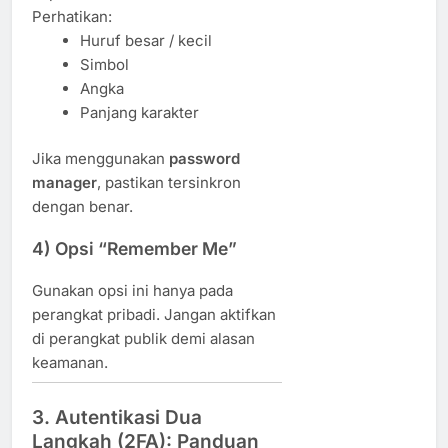
Perhatikan:
Huruf besar / kecil
Simbol
Angka
Panjang karakter
Jika menggunakan
password
manager
, pastikan tersinkron
dengan benar.
4) Opsi “Remember Me”
Gunakan opsi ini hanya pada
perangkat pribadi. Jangan aktifkan
di perangkat publik demi alasan
keamanan.
3. Autentikasi Dua
Langkah (2FA): Panduan