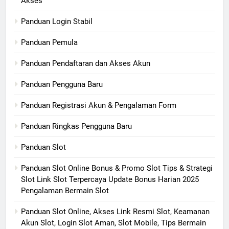
Akses
Panduan Login Stabil
Panduan Pemula
Panduan Pendaftaran dan Akses Akun
Panduan Pengguna Baru
Panduan Registrasi Akun & Pengalaman Form
Panduan Ringkas Pengguna Baru
Panduan Slot
Panduan Slot Online Bonus & Promo Slot Tips & Strategi
Slot Link Slot Terpercaya Update Bonus Harian 2025
Pengalaman Bermain Slot
Panduan Slot Online, Akses Link Resmi Slot, Keamanan
Akun Slot, Login Slot Aman, Slot Mobile, Tips Bermain