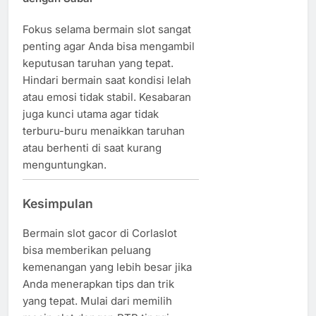
Fokus selama bermain slot sangat
penting agar Anda bisa mengambil
keputusan taruhan yang tepat.
Hindari bermain saat kondisi lelah
atau emosi tidak stabil. Kesabaran
juga kunci utama agar tidak
terburu-buru menaikkan taruhan
atau berhenti di saat kurang
menguntungkan.
Kesimpulan
Bermain slot gacor di Corlaslot
bisa memberikan peluang
kemenangan yang lebih besar jika
Anda menerapkan tips dan trik
yang tepat. Mulai dari memilih