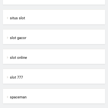
situs slot
slot gacor
slot online
slot 777
spaceman