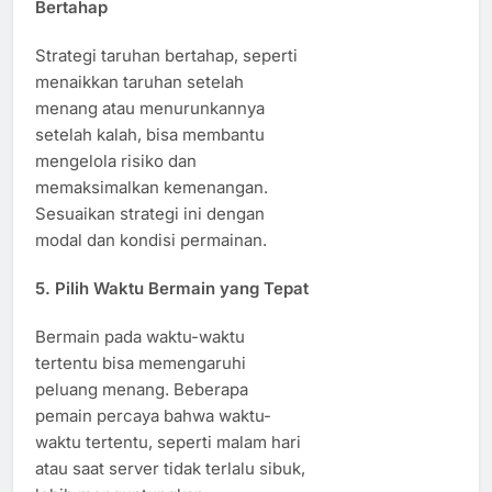
Bertahap
Strategi taruhan bertahap, seperti
menaikkan taruhan setelah
menang atau menurunkannya
setelah kalah, bisa membantu
mengelola risiko dan
memaksimalkan kemenangan.
Sesuaikan strategi ini dengan
modal dan kondisi permainan.
5. Pilih Waktu Bermain yang Tepat
Bermain pada waktu-waktu
tertentu bisa memengaruhi
peluang menang. Beberapa
pemain percaya bahwa waktu-
waktu tertentu, seperti malam hari
atau saat server tidak terlalu sibuk,