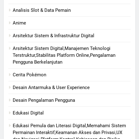
Analisis Slot & Data Pemain
Anime
Arsitektur Sistem & Infrastruktur Digital
Arsitektur Sistem Digital,Manajemen Teknologi
Terstruktur,Stabilitas Platform Online,Pengalaman
Pengguna Berkelanjutan
Cerita Pokémon
Desain Antarmuka & User Experience
Desain Pengalaman Pengguna
Edukasi Digital
Edukasi Pemula dan Literasi Digital,Memahami Sistem
Permainan Interaktif,Keamanan Akses dan Privasi,UX