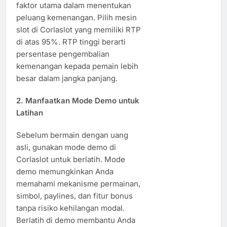
faktor utama dalam menentukan
peluang kemenangan. Pilih mesin
slot di Corlaslot yang memiliki RTP
di atas 95%. RTP tinggi berarti
persentase pengembalian
kemenangan kepada pemain lebih
besar dalam jangka panjang.
2. Manfaatkan Mode Demo untuk
Latihan
Sebelum bermain dengan uang
asli, gunakan mode demo di
Corlaslot untuk berlatih. Mode
demo memungkinkan Anda
memahami mekanisme permainan,
simbol, paylines, dan fitur bonus
tanpa risiko kehilangan modal.
Berlatih di demo membantu Anda