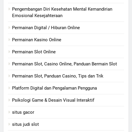
Pengembangan Diri Kesehatan Mental Kemandirian
Emosional Kesejahteraan
Permainan Digital / Hiburan Online
Permainan Kasino Online
Permainan Slot Online
Permainan Slot, Casino Online, Panduan Bermain Slot
Permainan Slot, Panduan Casino, Tips dan Trik
Platform Digital dan Pengalaman Pengguna
Psikologi Game & Desain Visual Interaktif
situs gacor
situs judi slot