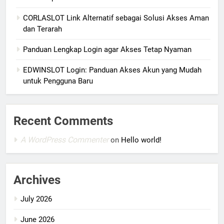
CORLASLOT Link Alternatif sebagai Solusi Akses Aman
dan Terarah
Panduan Lengkap Login agar Akses Tetap Nyaman
EDWINSLOT Login: Panduan Akses Akun yang Mudah
untuk Pengguna Baru
Recent Comments
A WordPress Commenter
on
Hello world!
Archives
July 2026
June 2026