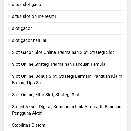
situs slot gacor
situs slot online resmi
slot gacor
slot gacor hari ini
Slot Gacor, Slot Online, Permainan Slot, Strategi Slot
Slot Online Strategi Permainan Panduan Pemula
Slot Online, Bonus Slot, Strategi Bermain, Panduan Klaim
Bonus, Tips Slot
Slot Online, Fitur Slot, Strategi Slot
Solusi Akses Digital, Keamanan Link Alternatif, Panduan
Pengguna Aktif
Stabilitas Sistem