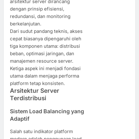
arsitektur server dirancang
dengan prinsip efisiensi,
redundansi, dan monitoring
berkelanjutan.
Dari sudut pandang teknis, akses
cepat biasanya dipengaruhi oleh
tiga komponen utama: distribusi
beban, optimasi jaringan, dan
manajemen resource server.
Ketiga aspek ini menjadi fondasi
utama dalam menjaga performa
platform tetap konsisten.
Arsitektur Server
Terdistribusi
Sistem Load Balancing yang
Adaptif
Salah satu indikator platform
modern adalah penggunaan load