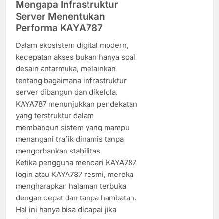
Mengapa Infrastruktur
Server Menentukan
Performa KAYA787
Dalam ekosistem digital modern,
kecepatan akses bukan hanya soal
desain antarmuka, melainkan
tentang bagaimana infrastruktur
server dibangun dan dikelola.
KAYA787 menunjukkan pendekatan
yang terstruktur dalam
membangun sistem yang mampu
menangani trafik dinamis tanpa
mengorbankan stabilitas.
Ketika pengguna mencari KAYA787
login atau KAYA787 resmi, mereka
mengharapkan halaman terbuka
dengan cepat dan tanpa hambatan.
Hal ini hanya bisa dicapai jika