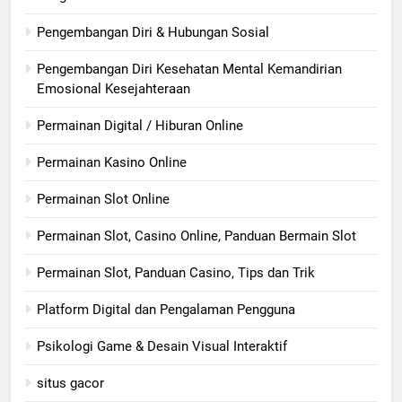
Pengembangan Diri & Hubungan Sosial
Pengembangan Diri Kesehatan Mental Kemandirian
Emosional Kesejahteraan
Permainan Digital / Hiburan Online
Permainan Kasino Online
Permainan Slot Online
Permainan Slot, Casino Online, Panduan Bermain Slot
Permainan Slot, Panduan Casino, Tips dan Trik
Platform Digital dan Pengalaman Pengguna
Psikologi Game & Desain Visual Interaktif
situs gacor