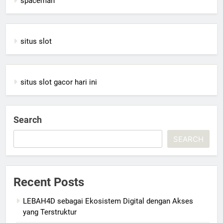
spaceman
situs slot
situs slot gacor hari ini
Search
SEARCH
Recent Posts
LEBAH4D sebagai Ekosistem Digital dengan Akses
yang Terstruktur