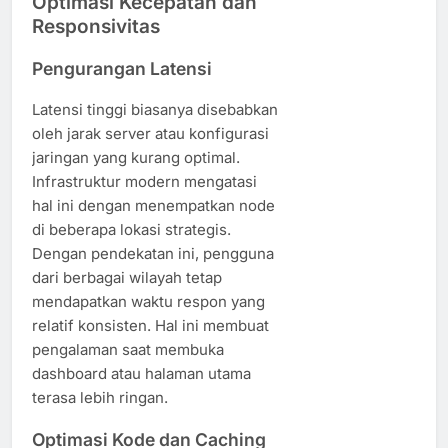
Optimasi Kecepatan dan
Responsivitas
Pengurangan Latensi
Latensi tinggi biasanya disebabkan
oleh jarak server atau konfigurasi
jaringan yang kurang optimal.
Infrastruktur modern mengatasi
hal ini dengan menempatkan node
di beberapa lokasi strategis.
Dengan pendekatan ini, pengguna
dari berbagai wilayah tetap
mendapatkan waktu respon yang
relatif konsisten. Hal ini membuat
pengalaman saat membuka
dashboard atau halaman utama
terasa lebih ringan.
Optimasi Kode dan Caching