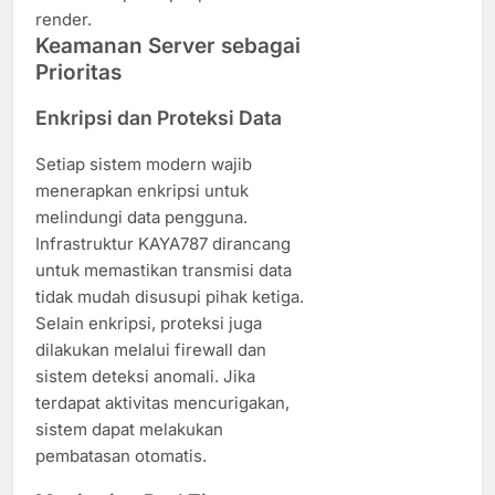
render.
Keamanan Server sebagai
Prioritas
Enkripsi dan Proteksi Data
Setiap sistem modern wajib
menerapkan enkripsi untuk
melindungi data pengguna.
Infrastruktur KAYA787 dirancang
untuk memastikan transmisi data
tidak mudah disusupi pihak ketiga.
Selain enkripsi, proteksi juga
dilakukan melalui firewall dan
sistem deteksi anomali. Jika
terdapat aktivitas mencurigakan,
sistem dapat melakukan
pembatasan otomatis.