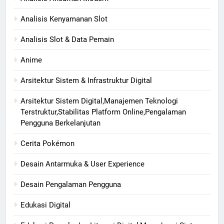
Analisis Kenyamanan Slot
Analisis Slot & Data Pemain
Anime
Arsitektur Sistem & Infrastruktur Digital
Arsitektur Sistem Digital,Manajemen Teknologi
Terstruktur,Stabilitas Platform Online,Pengalaman
Pengguna Berkelanjutan
Cerita Pokémon
Desain Antarmuka & User Experience
Desain Pengalaman Pengguna
Edukasi Digital