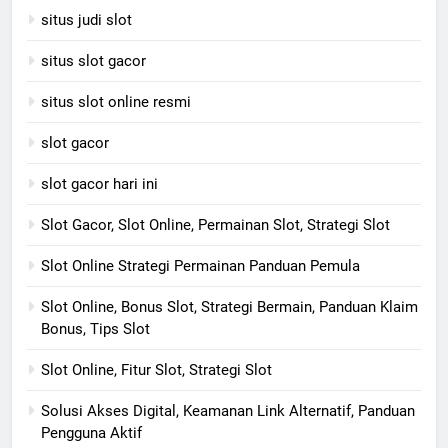
situs judi slot
situs slot gacor
situs slot online resmi
slot gacor
slot gacor hari ini
Slot Gacor, Slot Online, Permainan Slot, Strategi Slot
Slot Online Strategi Permainan Panduan Pemula
Slot Online, Bonus Slot, Strategi Bermain, Panduan Klaim
Bonus, Tips Slot
Slot Online, Fitur Slot, Strategi Slot
Solusi Akses Digital, Keamanan Link Alternatif, Panduan
Pengguna Aktif