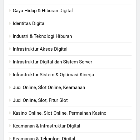
Gaya Hidup & Hiburan Digital
Identitas Digital
Industri & Teknologi Hiburan
Infrastruktur Akses Digital
Infrastruktur Digital dan Sistem Server
Infrastruktur Sistem & Optimasi Kinerja
Judi Online, Slot Online, Keamanan
Judi Online, Slot, Fitur Slot
Kasino Online, Slot Online, Permainan Kasino
Keamanan & Infrastruktur Digital
Keamanan & Teknologi Digital