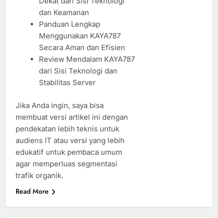
Dekat dari Sisi Teknologi
dan Keamanan
Panduan Lengkap
Menggunakan KAYA787
Secara Aman dan Efisien
Review Mendalam KAYA787
dari Sisi Teknologi dan
Stabilitas Server
Jika Anda ingin, saya bisa
membuat versi artikel ini dengan
pendekatan lebih teknis untuk
audiens IT atau versi yang lebih
edukatif untuk pembaca umum
agar memperluas segmentasi
trafik organik.
Read More