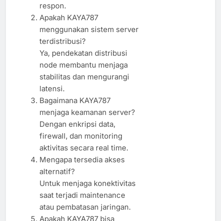
respon.
Apakah KAYA787
menggunakan sistem server
terdistribusi?
Ya, pendekatan distribusi
node membantu menjaga
stabilitas dan mengurangi
latensi.
Bagaimana KAYA787
menjaga keamanan server?
Dengan enkripsi data,
firewall, dan monitoring
aktivitas secara real time.
Mengapa tersedia akses
alternatif?
Untuk menjaga konektivitas
saat terjadi maintenance
atau pembatasan jaringan.
Apakah KAYA787 bisa