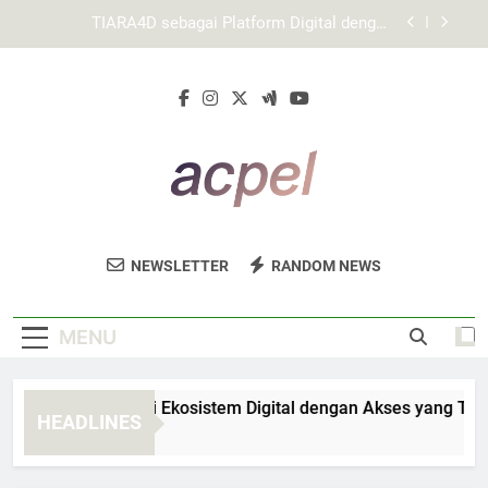
Skip
CORLASLOT Link Alternatif sebagai Solusi Akses
to
Aman dan Terarah
content
Panduan Lengkap Login agar Akses Tetap
Nyaman
LEBAH4D sebagai Ekosistem Digital dengan
Akses yang Terstruktur
TIARA4D sebagai Platform Digital dengan
Pengalaman Lebih Rapi
CORLASLOT Link Alternatif sebagai Solusi Akses
Aman dan Terarah
ACPEL
Dapatkan Sumber Pembelajaran Berkualitas
Panduan Lengkap Login agar Akses Tetap
NEWSLETTER
RANDOM NEWS
Nyaman
Di ACPEL.
MENU
BAH4D sebagai Ekosistem Digital dengan Akses yang Terstruk
HEADLINES
Weeks Ago