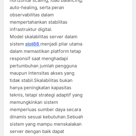
horizontal scaling, load balancing,
auto-healing, serta peran
observabilitas dalam
mempertahankan stabilitas
infrastruktur digital.
Model skalabilitas server dalam
sistem
slot88
menjadi pilar utama
dalam memastikan platform tetap
responsif saat menghadapi
pertumbuhan jumlah pengguna
maupun intensitas akses yang
tidak stabil.Skalabilitas bukan
hanya peningkatan kapasitas
teknis, tetapi strategi adaptif yang
memungkinkan sistem
memperluas sumber daya secara
dinamis sesuai kebutuhan.Sebuah
sistem yang mampu menskalakan
server dengan baik dapat