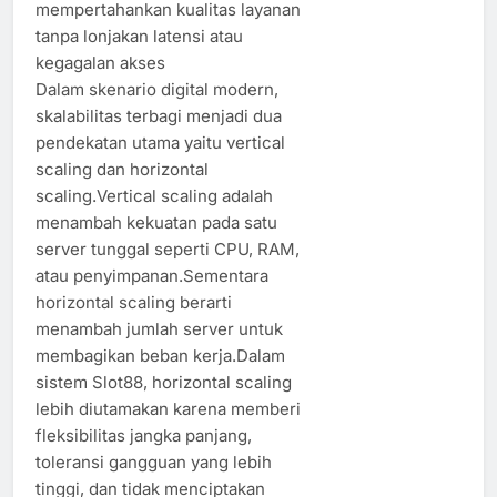
mempertahankan kualitas layanan
tanpa lonjakan latensi atau
kegagalan akses
Dalam skenario digital modern,
skalabilitas terbagi menjadi dua
pendekatan utama yaitu vertical
scaling dan horizontal
scaling.Vertical scaling adalah
menambah kekuatan pada satu
server tunggal seperti CPU, RAM,
atau penyimpanan.Sementara
horizontal scaling berarti
menambah jumlah server untuk
membagikan beban kerja.Dalam
sistem Slot88, horizontal scaling
lebih diutamakan karena memberi
fleksibilitas jangka panjang,
toleransi gangguan yang lebih
tinggi, dan tidak menciptakan