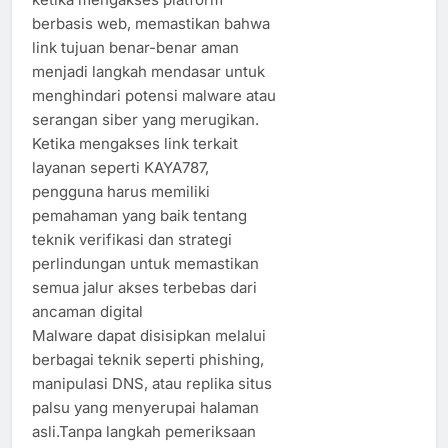
berbasis web, memastikan bahwa
link tujuan benar-benar aman
menjadi langkah mendasar untuk
menghindari potensi malware atau
serangan siber yang merugikan.
Ketika mengakses link terkait
layanan seperti KAYA787,
pengguna harus memiliki
pemahaman yang baik tentang
teknik verifikasi dan strategi
perlindungan untuk memastikan
semua jalur akses terbebas dari
ancaman digital
Malware dapat disisipkan melalui
berbagai teknik seperti phishing,
manipulasi DNS, atau replika situs
palsu yang menyerupai halaman
asli.Tanpa langkah pemeriksaan