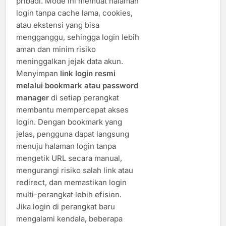
pribadi. Mode ini memuat halaman
login tanpa cache lama, cookies,
atau ekstensi yang bisa
mengganggu, sehingga login lebih
aman dan minim risiko
meninggalkan jejak data akun.
Menyimpan
link login resmi
melalui bookmark atau password
manager
di setiap perangkat
membantu mempercepat akses
login. Dengan bookmark yang
jelas, pengguna dapat langsung
menuju halaman login tanpa
mengetik URL secara manual,
mengurangi risiko salah link atau
redirect, dan memastikan login
multi-perangkat lebih efisien.
Jika login di perangkat baru
mengalami kendala, beberapa