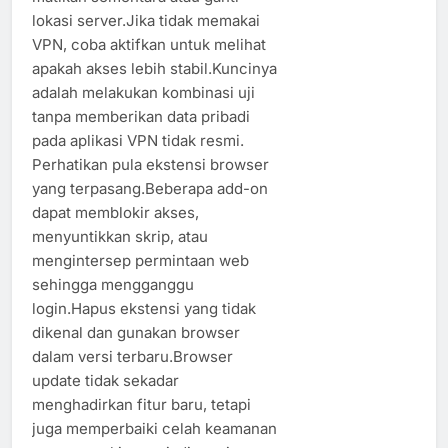
lokasi server.Jika tidak memakai
VPN, coba aktifkan untuk melihat
apakah akses lebih stabil.Kuncinya
adalah melakukan kombinasi uji
tanpa memberikan data pribadi
pada aplikasi VPN tidak resmi.
Perhatikan pula ekstensi browser
yang terpasang.Beberapa add-on
dapat memblokir akses,
menyuntikkan skrip, atau
mengintersep permintaan web
sehingga mengganggu
login.Hapus ekstensi yang tidak
dikenal dan gunakan browser
dalam versi terbaru.Browser
update tidak sekadar
menghadirkan fitur baru, tetapi
juga memperbaiki celah keamanan