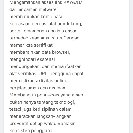
Mengamankan akses link KAYA787
dari ancaman malware
membutuhkan kombinasi
kebiasaan cerdas, alat pendukung,
serta kemampuan analisis dasar
terhadap keamanan situs.Dengan
memeriksa sertifikat,
membersihkan data browser,
menghindari ekstensi
mencurigakan, dan memanfaatkan
alat verifikasi URL, pengguna dapat
memastikan aktivitas online
berjalan aman dan nyaman
Membangun pola akses yang aman
bukan hanya tentang teknologi,
tetapi juga kedisiplinan dalam
menerapkan langkah-langkah
preventif setiap waktu.Semakin
konsisten pengguna