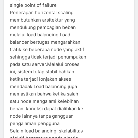
single point of failure
Penerapan horizontal scaling
membutuhkan arsitektur yang
mendukung pembagian beban
melalui load balancing.Load
balancer bertugas mengarahkan
trafik ke beberapa node yang aktif
sehingga tidak terjadi penumpukan
pada satu server.Melalui proses
ini, sistem tetap stabil bahkan
ketika terjadi lonjakan akses
mendadak.Load balancing juga
memastikan bahwa ketika salah
satu node mengalami kelebihan
beban, koneksi dapat dialihkan ke
node lainnya tanpa gangguan
pengalaman pengguna
Selain load balancing, skalabilitas