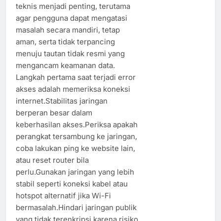
teknis menjadi penting, terutama
agar pengguna dapat mengatasi
masalah secara mandiri, tetap
aman, serta tidak terpancing
menuju tautan tidak resmi yang
mengancam keamanan data.
Langkah pertama saat terjadi error
akses adalah memeriksa koneksi
internet.Stabilitas jaringan
berperan besar dalam
keberhasilan akses.Periksa apakah
perangkat tersambung ke jaringan,
coba lakukan ping ke website lain,
atau reset router bila
perlu.Gunakan jaringan yang lebih
stabil seperti koneksi kabel atau
hotspot alternatif jika Wi-Fi
bermasalah.Hindari jaringan publik
yang tidak terenkripsi karena risiko