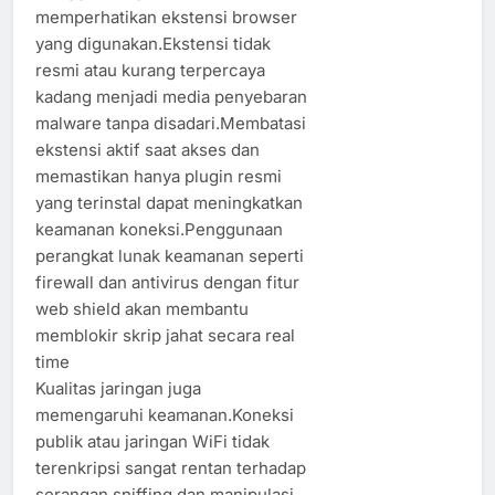
memperhatikan ekstensi browser
yang digunakan.Ekstensi tidak
resmi atau kurang terpercaya
kadang menjadi media penyebaran
malware tanpa disadari.Membatasi
ekstensi aktif saat akses dan
memastikan hanya plugin resmi
yang terinstal dapat meningkatkan
keamanan koneksi.Penggunaan
perangkat lunak keamanan seperti
firewall dan antivirus dengan fitur
web shield akan membantu
memblokir skrip jahat secara real
time
Kualitas jaringan juga
memengaruhi keamanan.Koneksi
publik atau jaringan WiFi tidak
terenkripsi sangat rentan terhadap
serangan sniffing dan manipulasi