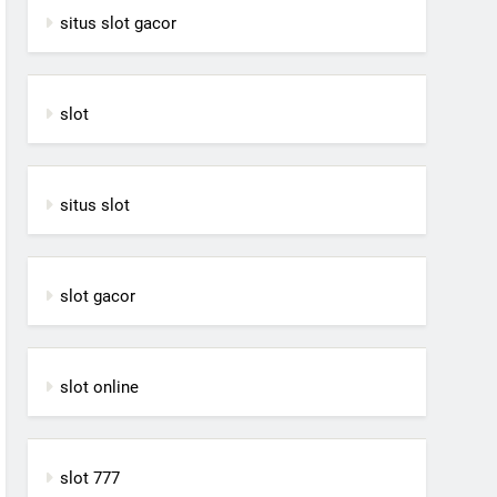
situs slot gacor
slot
situs slot
slot gacor
slot online
slot 777