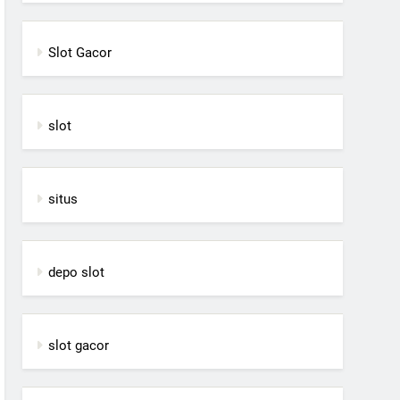
Slot Gacor
slot
situs
depo slot
slot gacor