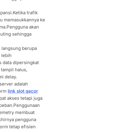
ansi.Ketika trafik
alu memasukkannya ke
tama.Pengguna akan
outing sehingga
 langsung berupa
 lebih
s data dipersingkat
tampil halus,
mi delay.
server adalah
form
link slot gacor
pat akses tetapi juga
n beban.Penggunaan
telemetry membuat
akhirnya pengguna
orm tetap efisien