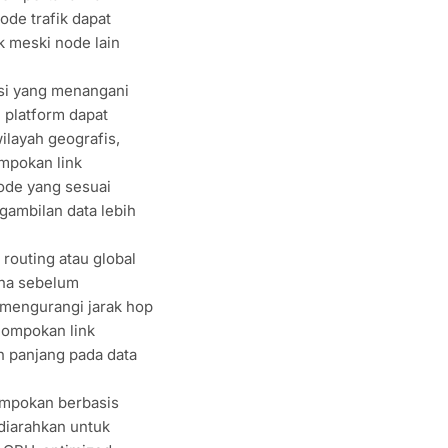
ode trafik dapat
k meski node lain
si yang menangani
u platform dapat
ilayah geografis,
ompokan link
ode yang sesuai
gambilan data lebih
routing atau global
una sebelum
 mengurangi jarak hop
lompokan link
n panjang pada data
ompokan berbasis
diarahkan untuk