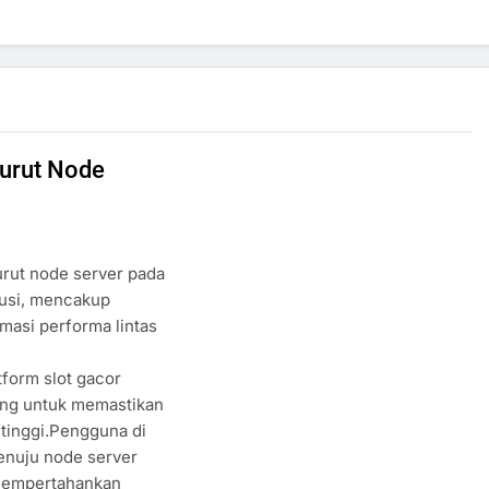
urut Node
rut node server pada
ibusi, mencakup
imasi performa lintas
form slot gacor
ang untuk memastikan
k tinggi.Pengguna di
enuju node server
 mempertahankan