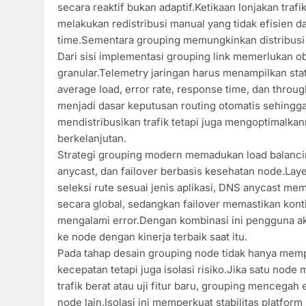
secara reaktif bukan adaptif.Ketikaan lonjakan traf
melakukan redistribusi manual yang tidak efisien d
time.Sementara grouping memungkinkan distribusi 
Dari sisi implementasi grouping link memerlukan ob
granular.Telemetry jaringan harus menampilkan st
average load, error rate, response time, dan through
menjadi dasar keputusan routing otomatis sehingga
mendistribusikan trafik tetapi juga mengoptimalka
berkelanjutan.
Strategi grouping modern memadukan load balancin
anycast, dan failover berbasis kesehatan node.Lay
seleksi rute sesuai jenis aplikasi, DNS anycast memi
secara global, sedangkan failover memastikan konti
mengalami error.Dengan kombinasi ini pengguna ak
ke node dengan kinerja terbaik saat itu.
Pada tahap desain grouping node tidak hanya me
kecepatan tetapi juga isolasi risiko.Jika satu nod
trafik berat atau uji fitur baru, grouping mencega
node lain.Isolasi ini memperkuat stabilitas platfo