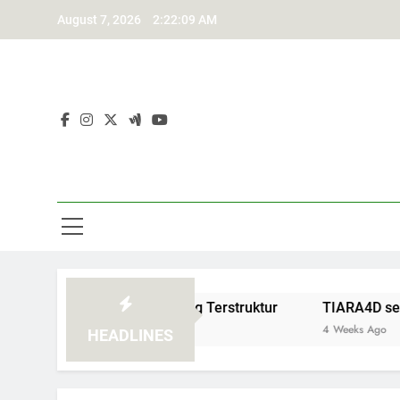
Skip
August 7, 2026
2:22:10 AM
to
content
AC
Dapatkan 
al dengan Akses yang Terstruktur
TIARA4D sebagai Pla
4 Weeks Ago
HEADLINES