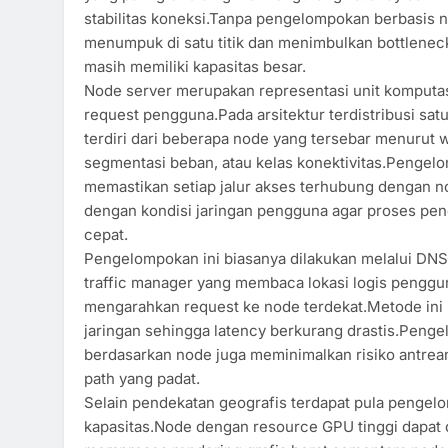
stabilitas koneksi.Tanpa pengelompokan berbasis n
menumpuk di satu titik dan menimbulkan bottlenec
masih memiliki kapasitas besar.
Node server merupakan representasi unit komputa
request pengguna.Pada arsitektur terdistribusi sat
terdiri dari beberapa node yang tersebar menurut w
segmentasi beban, atau kelas konektivitas.Pengel
memastikan setiap jalur akses terhubung dengan n
dengan kondisi jaringan pengguna agar proses pen
cepat.
Pengelompokan ini biasanya dilakukan melalui DNS 
traffic manager yang membaca lokasi logis pengg
mengarahkan request ke node terdekat.Metode ini
jaringan sehingga latency berkurang drastis.Penge
berdasarkan node juga meminimalkan risiko antrea
path yang padat.
Selain pendekatan geografis terdapat pula pengel
kapasitas.Node dengan resource GPU tinggi dapat 