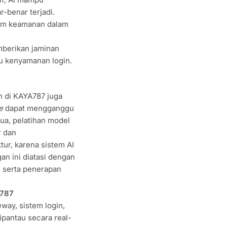
-benar terjadi.
im keamanan dalam
berikan jaminan
u kenyamanan login.
n di KAYA787 juga
e
dapat mengganggu
ua, pelatihan model
r dan
tur, karena sistem AI
n ini diatasi dengan
, serta penerapan
A787
way, sistem login,
dipantau secara real-