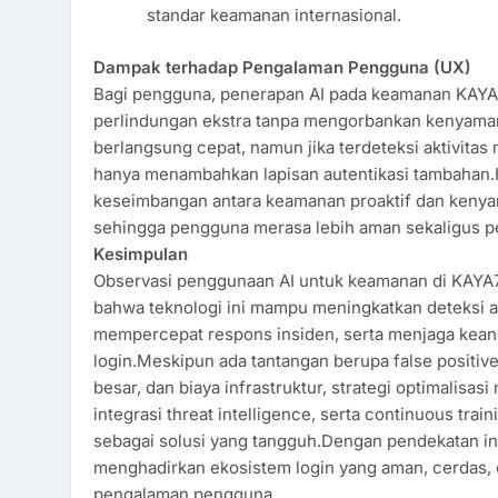
standar keamanan internasional.
Dampak terhadap Pengalaman Pengguna (UX)
Bagi pengguna, penerapan AI pada keamanan KAY
perlindungan ekstra tanpa mengorbankan kenyaman
berlangsung cepat, namun jika terdeteksi aktivitas
hanya menambahkan lapisan autentikasi tambahan.H
keseimbangan antara keamanan proaktif dan keny
sehingga pengguna merasa lebih aman sekaligus pe
Kesimpulan
Observasi penggunaan AI untuk keamanan di KAY
bahwa teknologi ini mampu meningkatkan deteksi 
mempercepat respons insiden, serta menjaga kean
login.Meskipun ada tantangan berupa false positiv
besar, dan biaya infrastruktur, strategi optimalisasi
integrasi threat intelligence, serta continuous trai
sebagai solusi yang tangguh.Dengan pendekatan in
menghadirkan ekosistem login yang aman, cerdas, 
pengalaman pengguna.