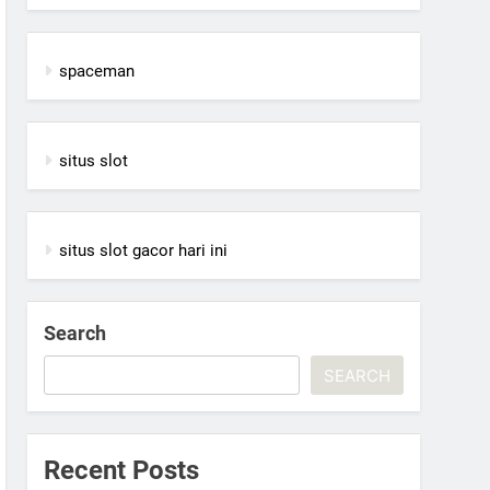
spaceman
situs slot
situs slot gacor hari ini
Search
SEARCH
Recent Posts