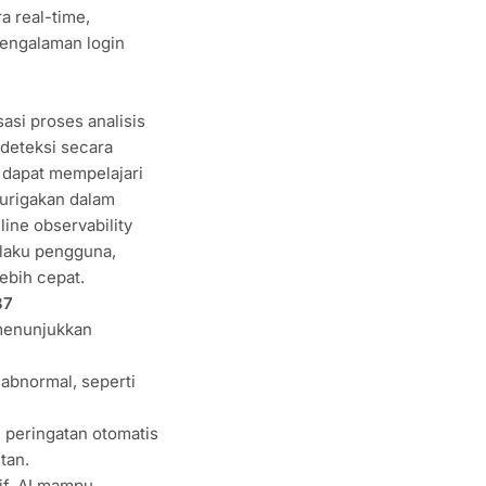
 real-time,
pengalaman login
asi proses analisis
ideteksi secara
 dapat mempelajari
curigakan dalam
line observability
rilaku pengguna,
ebih cepat.
87
menunjukkan
 abnormal, seperti
 peringatan otomatis
tan.
if, AI mampu