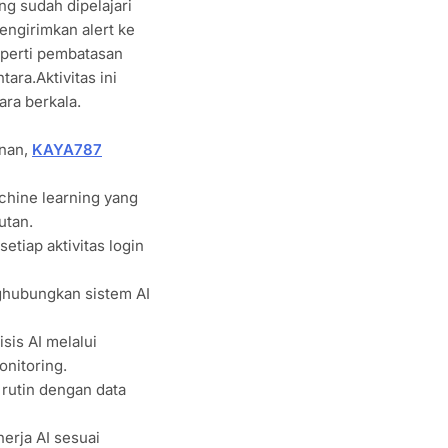
ng sudah dipelajari
engirimkan alert ke
perti pembatasan
ara.Aktivitas ini
ara berkala.
anan,
KAYA787
hine learning yang
utan.
etiap aktivitas login
hubungkan sistem AI
sis AI melalui
nitoring.
rutin dengan data
erja AI sesuai