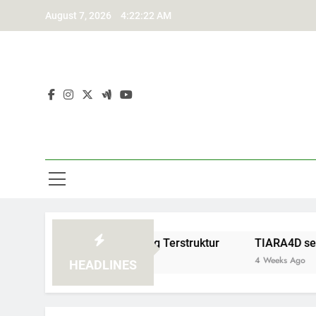
Skip
August 7, 2026
4:22:23 AM
to
content
AC
Dapatkan 
 dengan Akses yang Terstruktur
TIARA4D sebagai Platfo
4 Weeks Ago
HEADLINES