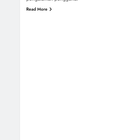
Read More