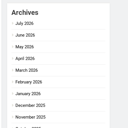
Archives
July 2026
June 2026
May 2026
April 2026
March 2026
February 2026
January 2026
December 2025
November 2025