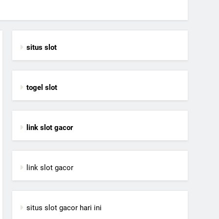
situs slot
togel slot
link slot gacor
link slot gacor
situs slot gacor hari ini