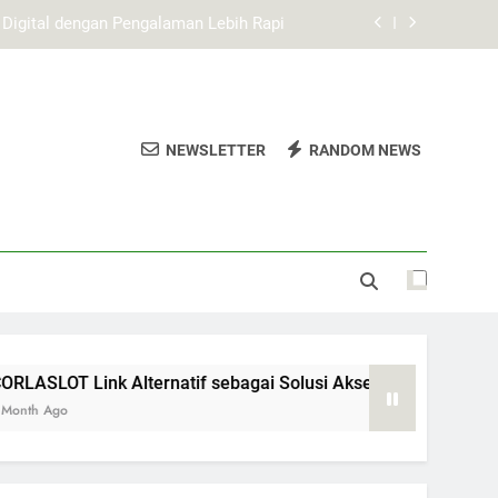
Digital dengan Pengalaman Lebih Rapi
ebagai Solusi Akses Aman dan Terarah
ngkap Login agar Akses Tetap Nyaman
NEWSLETTER
RANDOM NEWS
igital dengan Akses yang Terstruktur
Digital dengan Pengalaman Lebih Rapi
ebagai Solusi Akses Aman dan Terarah
ngkap Login agar Akses Tetap Nyaman
nk Alternatif sebagai Solusi Akses Aman dan Terarah