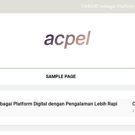
TIARA4D sebagai Platform 
CORLASLOT Link Alternatif s
Panduan Le
LEBAH4D sebagai Ekosistem D
PEL
TIARA4D sebagai Platform 
Sumber Pembelajaran Berkualitas Di ACPEL.
CORLASLOT Link Alternatif s
SAMPLE PAGE
Panduan Le
rm Digital dengan Pengalaman Lebih Rapi
CORLASLOT Li
1 Month Ago