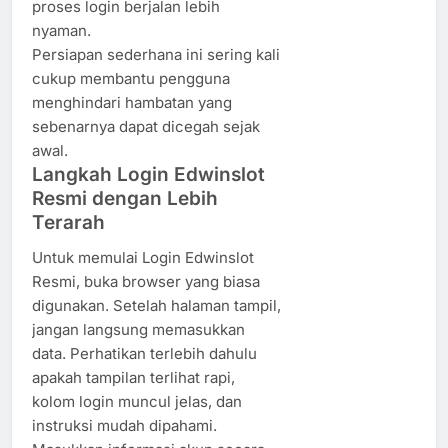
proses login berjalan lebih
nyaman.
Persiapan sederhana ini sering kali
cukup membantu pengguna
menghindari hambatan yang
sebenarnya dapat dicegah sejak
awal.
Langkah Login Edwinslot
Resmi dengan Lebih
Terarah
Untuk memulai Login Edwinslot
Resmi, buka browser yang biasa
digunakan. Setelah halaman tampil,
jangan langsung memasukkan
data. Perhatikan terlebih dahulu
apakah tampilan terlihat rapi,
kolom login muncul jelas, dan
instruksi mudah dipahami.