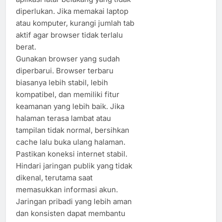
diperlukan. Jika memakai laptop
atau komputer, kurangi jumlah tab
aktif agar browser tidak terlalu
berat.
Gunakan browser yang sudah
diperbarui. Browser terbaru
biasanya lebih stabil, lebih
kompatibel, dan memiliki fitur
keamanan yang lebih baik. Jika
halaman terasa lambat atau
tampilan tidak normal, bersihkan
cache lalu buka ulang halaman.
Pastikan koneksi internet stabil.
Hindari jaringan publik yang tidak
dikenal, terutama saat
memasukkan informasi akun.
Jaringan pribadi yang lebih aman
dan konsisten dapat membantu