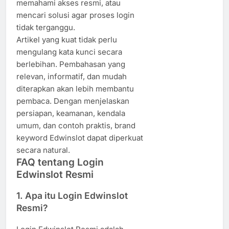
memahami akses resmi, atau
mencari solusi agar proses login
tidak terganggu.
Artikel yang kuat tidak perlu
mengulang kata kunci secara
berlebihan. Pembahasan yang
relevan, informatif, dan mudah
diterapkan akan lebih membantu
pembaca. Dengan menjelaskan
persiapan, keamanan, kendala
umum, dan contoh praktis, brand
keyword Edwinslot dapat diperkuat
secara natural.
FAQ tentang Login
Edwinslot Resmi
1. Apa itu Login Edwinslot
Resmi?