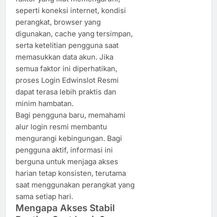
seperti koneksi internet, kondisi
perangkat, browser yang
digunakan, cache yang tersimpan,
serta ketelitian pengguna saat
memasukkan data akun. Jika
semua faktor ini diperhatikan,
proses Login Edwinslot Resmi
dapat terasa lebih praktis dan
minim hambatan.
Bagi pengguna baru, memahami
alur login resmi membantu
mengurangi kebingungan. Bagi
pengguna aktif, informasi ini
berguna untuk menjaga akses
harian tetap konsisten, terutama
saat menggunakan perangkat yang
sama setiap hari.
Mengapa Akses Stabil