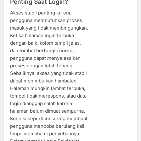
Penting Saat Login?
Akses stabil penting karena
pengguna membutuhkan proses
masuk yang tidak membingungkan.
Ketika halaman login terbuka
dengan baik, kolom tampil jelas,
dan tombol berfungsi normal,
pengguna dapat menyelesaikan
proses dengan lebih tenang.
Sebaliknya, akses yang tidak stabil
dapat menimbulkan hambatan.
Halaman mungkin lambat terbuka,
tombol tidak merespons, atau data
login dianggap salah karena
halaman belum dimuat sempurna.
Kondisi seperti ini sering membuat
pengguna mencoba berulang kali
tanpa memahami penyebabnya.