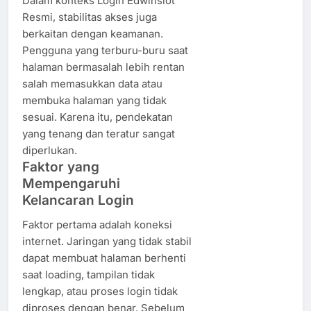
Dalam konteks Login Edwinslot
Resmi, stabilitas akses juga
berkaitan dengan keamanan.
Pengguna yang terburu-buru saat
halaman bermasalah lebih rentan
salah memasukkan data atau
membuka halaman yang tidak
sesuai. Karena itu, pendekatan
yang tenang dan teratur sangat
diperlukan.
Faktor yang
Mempengaruhi
Kelancaran Login
Faktor pertama adalah koneksi
internet. Jaringan yang tidak stabil
dapat membuat halaman berhenti
saat loading, tampilan tidak
lengkap, atau proses login tidak
diproses dengan benar. Sebelum