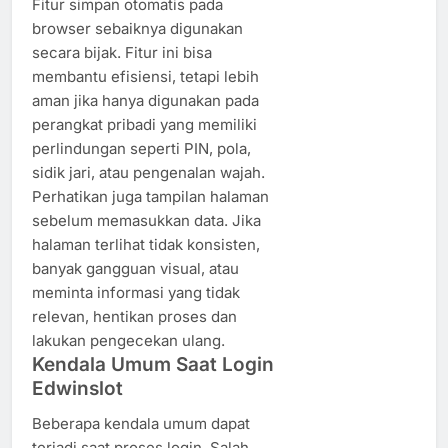
Fitur simpan otomatis pada
browser sebaiknya digunakan
secara bijak. Fitur ini bisa
membantu efisiensi, tetapi lebih
aman jika hanya digunakan pada
perangkat pribadi yang memiliki
perlindungan seperti PIN, pola,
sidik jari, atau pengenalan wajah.
Perhatikan juga tampilan halaman
sebelum memasukkan data. Jika
halaman terlihat tidak konsisten,
banyak gangguan visual, atau
meminta informasi yang tidak
relevan, hentikan proses dan
lakukan pengecekan ulang.
Kendala Umum Saat Login
Edwinslot
Beberapa kendala umum dapat
terjadi saat proses login. Salah