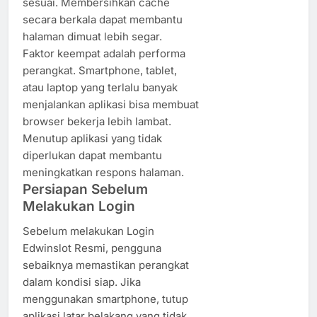
sesuai. Membersihkan cache
secara berkala dapat membantu
halaman dimuat lebih segar.
Faktor keempat adalah performa
perangkat. Smartphone, tablet,
atau laptop yang terlalu banyak
menjalankan aplikasi bisa membuat
browser bekerja lebih lambat.
Menutup aplikasi yang tidak
diperlukan dapat membantu
meningkatkan respons halaman.
Persiapan Sebelum
Melakukan Login
Sebelum melakukan Login
Edwinslot Resmi, pengguna
sebaiknya memastikan perangkat
dalam kondisi siap. Jika
menggunakan smartphone, tutup
aplikasi latar belakang yang tidak