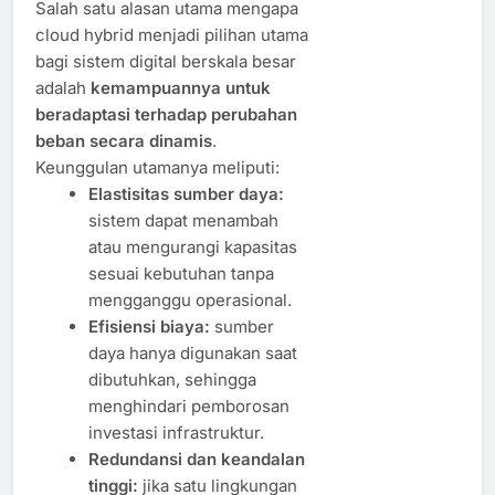
Salah satu alasan utama mengapa
cloud hybrid menjadi pilihan utama
bagi sistem digital berskala besar
adalah
kemampuannya untuk
beradaptasi terhadap perubahan
beban secara dinamis
.
Keunggulan utamanya meliputi:
Elastisitas sumber daya:
sistem dapat menambah
atau mengurangi kapasitas
sesuai kebutuhan tanpa
mengganggu operasional.
Efisiensi biaya:
sumber
daya hanya digunakan saat
dibutuhkan, sehingga
menghindari pemborosan
investasi infrastruktur.
Redundansi dan keandalan
tinggi:
jika satu lingkungan