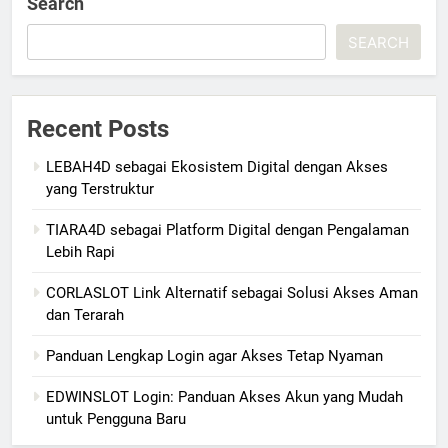
Search
SEARCH
Recent Posts
LEBAH4D sebagai Ekosistem Digital dengan Akses
yang Terstruktur
TIARA4D sebagai Platform Digital dengan Pengalaman
Lebih Rapi
CORLASLOT Link Alternatif sebagai Solusi Akses Aman
dan Terarah
Panduan Lengkap Login agar Akses Tetap Nyaman
EDWINSLOT Login: Panduan Akses Akun yang Mudah
untuk Pengguna Baru