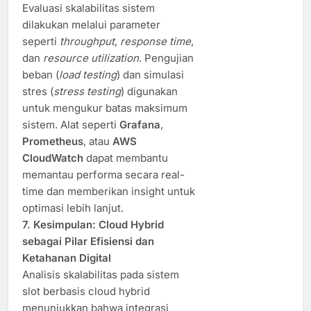
Evaluasi skalabilitas sistem
dilakukan melalui parameter
seperti
throughput
,
response time
,
dan
resource utilization
. Pengujian
beban (
load testing
) dan simulasi
stres (
stress testing
) digunakan
untuk mengukur batas maksimum
sistem. Alat seperti
Grafana
,
Prometheus
, atau
AWS
CloudWatch
dapat membantu
memantau performa secara real-
time dan memberikan insight untuk
optimasi lebih lanjut.
7. Kesimpulan: Cloud Hybrid
sebagai Pilar Efisiensi dan
Ketahanan Digital
Analisis skalabilitas pada sistem
slot berbasis cloud hybrid
menunjukkan bahwa integrasi