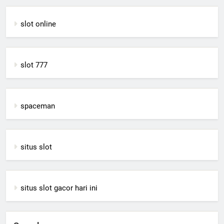
slot online
slot 777
spaceman
situs slot
situs slot gacor hari ini