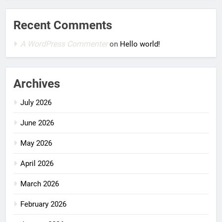
Recent Comments
A WordPress Commenter
on
Hello world!
Archives
July 2026
June 2026
May 2026
April 2026
March 2026
February 2026