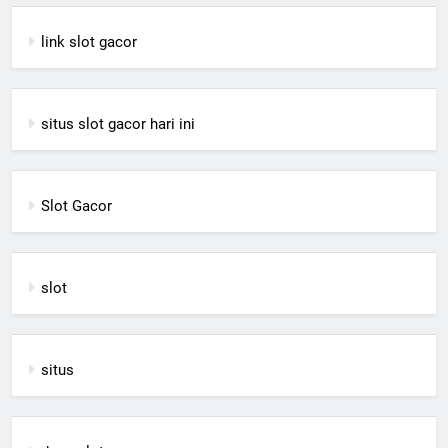
link slot gacor
situs slot gacor hari ini
Slot Gacor
slot
situs