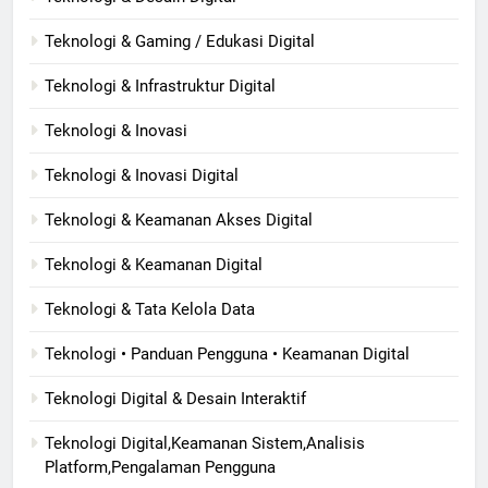
Teknologi & Gaming / Edukasi Digital
Teknologi & Infrastruktur Digital
Teknologi & Inovasi
Teknologi & Inovasi Digital
Teknologi & Keamanan Akses Digital
Teknologi & Keamanan Digital
Teknologi & Tata Kelola Data
Teknologi • Panduan Pengguna • Keamanan Digital
Teknologi Digital & Desain Interaktif
Teknologi Digital,Keamanan Sistem,Analisis
Platform,Pengalaman Pengguna