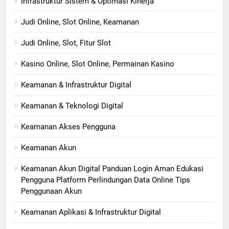
Infrastruktur Sistem & Optimasi Kinerja
Judi Online, Slot Online, Keamanan
Judi Online, Slot, Fitur Slot
Kasino Online, Slot Online, Permainan Kasino
Keamanan & Infrastruktur Digital
Keamanan & Teknologi Digital
Keamanan Akses Pengguna
Keamanan Akun
Keamanan Akun Digital Panduan Login Aman Edukasi
Pengguna Platform Perlindungan Data Online Tips
Penggunaan Akun
Keamanan Aplikasi & Infrastruktur Digital