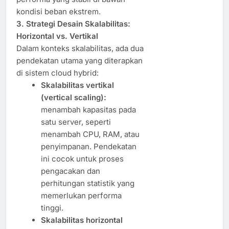
kondisi beban ekstrem.
3. Strategi Desain Skalabilitas:
Horizontal vs. Vertikal
Dalam konteks skalabilitas, ada dua
pendekatan utama yang diterapkan
di sistem cloud hybrid:
Skalabilitas vertikal
(vertical scaling):
menambah kapasitas pada
satu server, seperti
menambah CPU, RAM, atau
penyimpanan. Pendekatan
ini cocok untuk proses
pengacakan dan
perhitungan statistik yang
memerlukan performa
tinggi.
Skalabilitas horizontal