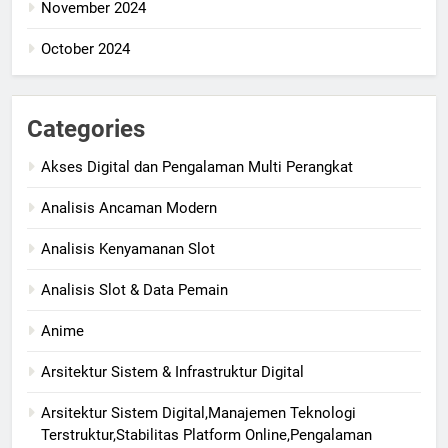
November 2024
October 2024
Categories
Akses Digital dan Pengalaman Multi Perangkat
Analisis Ancaman Modern
Analisis Kenyamanan Slot
Analisis Slot & Data Pemain
Anime
Arsitektur Sistem & Infrastruktur Digital
Arsitektur Sistem Digital,Manajemen Teknologi
Terstruktur,Stabilitas Platform Online,Pengalaman