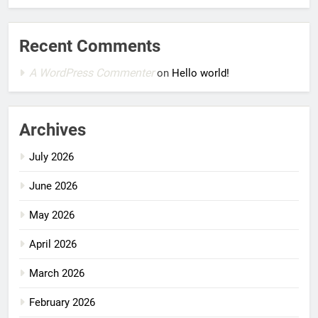
Recent Comments
A WordPress Commenter
on
Hello world!
Archives
July 2026
June 2026
May 2026
April 2026
March 2026
February 2026