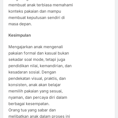
membuat anak terbiasa memahami
konteks pakaian dan mampu
membuat keputusan sendiri di
masa depan.
Kesimpulan
Mengajarkan anak mengenali
pakaian formal dan kasual bukan
sekadar soal mode, tetapi juga
pendidikan nilai, kemandirian, dan
kesadaran sosial. Dengan
pendekatan visual, praktis, dan
konsisten, anak akan belajar
memilih pakaian yang sesuai,
nyaman, dan percaya diri dalam
berbagai kesempatan.
Orang tua yang sabar dan
melibatkan anak dalam proses ini