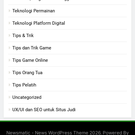
Teknologi Permainan
Teknologi Platform Digital
Tips & Trik
Tips dan Trik Game
Tips Game Online
Tips Orang Tua
Tips Pelatih
Uncategorized
UX/UI dan SEO untuk Situs Judi
Newsmatic - News WordPress Theme 2026. Powered By