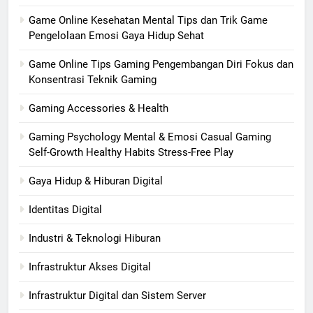
Game Online Kesehatan Mental Tips dan Trik Game
Pengelolaan Emosi Gaya Hidup Sehat
Game Online Tips Gaming Pengembangan Diri Fokus dan
Konsentrasi Teknik Gaming
Gaming Accessories & Health
Gaming Psychology Mental & Emosi Casual Gaming
Self-Growth Healthy Habits Stress-Free Play
Gaya Hidup & Hiburan Digital
Identitas Digital
Industri & Teknologi Hiburan
Infrastruktur Akses Digital
Infrastruktur Digital dan Sistem Server