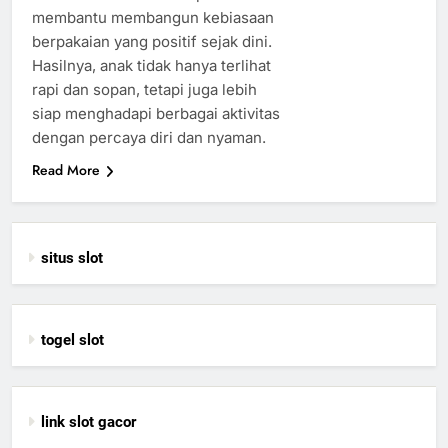
membantu membangun kebiasaan
berpakaian yang positif sejak dini.
Hasilnya, anak tidak hanya terlihat
rapi dan sopan, tetapi juga lebih
siap menghadapi berbagai aktivitas
dengan percaya diri dan nyaman.
Read More
situs slot
togel slot
link slot gacor