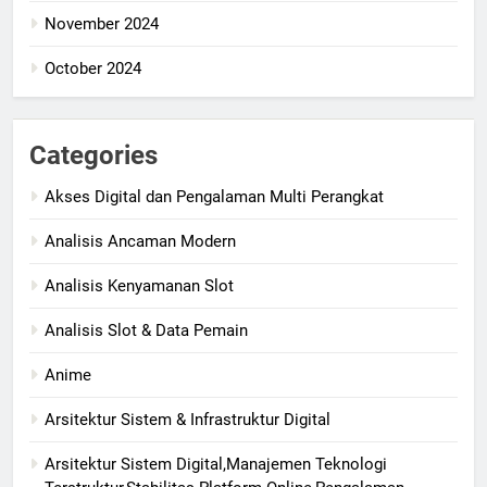
November 2024
October 2024
Categories
Akses Digital dan Pengalaman Multi Perangkat
Analisis Ancaman Modern
Analisis Kenyamanan Slot
Analisis Slot & Data Pemain
Anime
Arsitektur Sistem & Infrastruktur Digital
Arsitektur Sistem Digital,Manajemen Teknologi