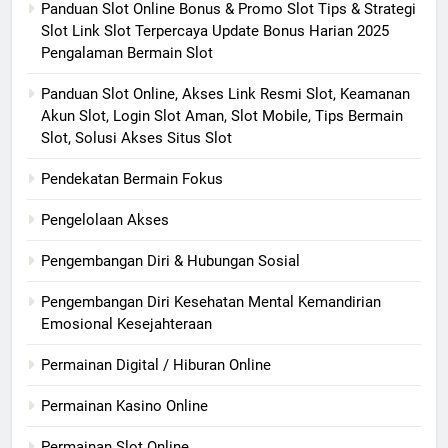
Panduan Slot Online Bonus & Promo Slot Tips & Strategi
Slot Link Slot Terpercaya Update Bonus Harian 2025
Pengalaman Bermain Slot
Panduan Slot Online, Akses Link Resmi Slot, Keamanan
Akun Slot, Login Slot Aman, Slot Mobile, Tips Bermain
Slot, Solusi Akses Situs Slot
Pendekatan Bermain Fokus
Pengelolaan Akses
Pengembangan Diri & Hubungan Sosial
Pengembangan Diri Kesehatan Mental Kemandirian
Emosional Kesejahteraan
Permainan Digital / Hiburan Online
Permainan Kasino Online
Permainan Slot Online