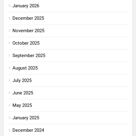
January 2026
December 2025
November 2025
October 2025
September 2025
August 2025
July 2025
June 2025
May 2025
January 2025
December 2024