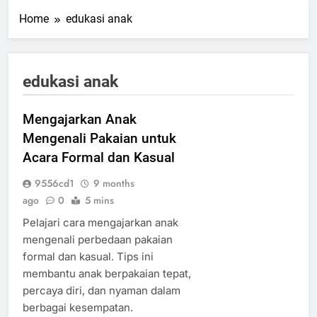
Home
edukasi anak
edukasi anak
Mengajarkan Anak
Mengenali Pakaian untuk
Acara Formal dan Kasual
9556cd1
9 months
ago
0
5 mins
Pelajari cara mengajarkan anak
mengenali perbedaan pakaian
formal dan kasual. Tips ini
membantu anak berpakaian tepat,
percaya diri, dan nyaman dalam
berbagai kesempatan.