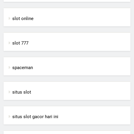
slot online
slot 777
spaceman
situs slot
situs slot gacor hari ini