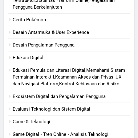
Terstruktur,Stabilitas Platform Online,Pengalaman
Pengguna Berkelanjutan
Cerita Pokémon
Desain Antarmuka & User Experience
Desain Pengalaman Pengguna
Edukasi Digital
Edukasi Pemula dan Literasi Digital,Memahami Sistem
Permainan Interaktif,Keamanan Akses dan Privasi,UX
dan Navigasi Platform,Kontrol Kebiasaan dan Risiko
Ekosistem Digital dan Pengalaman Pengguna
Evaluasi Teknologi dan Sistem Digital
Game & Teknologi
Game Digital • Tren Online • Analisis Teknologi