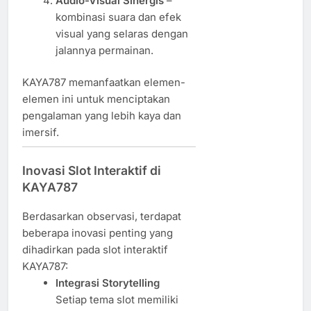
Audio-Visual Sinergis
–
kombinasi suara dan efek
visual yang selaras dengan
jalannya permainan.
KAYA787 memanfaatkan elemen-
elemen ini untuk menciptakan
pengalaman yang lebih kaya dan
imersif.
Inovasi Slot Interaktif di
KAYA787
Berdasarkan observasi, terdapat
beberapa inovasi penting yang
dihadirkan pada slot interaktif
KAYA787:
Integrasi Storytelling
Setiap tema slot memiliki