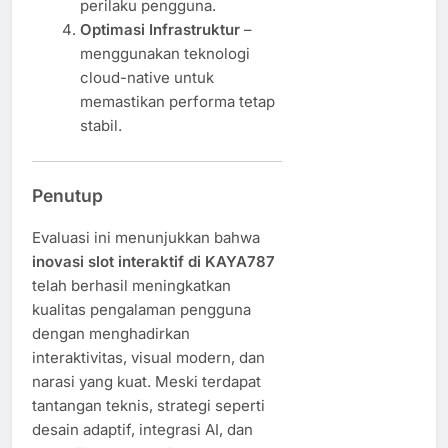
perilaku pengguna.
Optimasi Infrastruktur
–
menggunakan teknologi
cloud-native untuk
memastikan performa tetap
stabil.
Penutup
Evaluasi ini menunjukkan bahwa
inovasi slot interaktif di KAYA787
telah berhasil meningkatkan
kualitas pengalaman pengguna
dengan menghadirkan
interaktivitas, visual modern, dan
narasi yang kuat. Meski terdapat
tantangan teknis, strategi seperti
desain adaptif, integrasi AI, dan