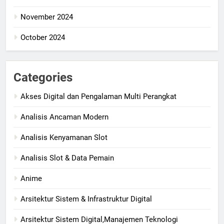
November 2024
October 2024
Categories
Akses Digital dan Pengalaman Multi Perangkat
Analisis Ancaman Modern
Analisis Kenyamanan Slot
Analisis Slot & Data Pemain
Anime
Arsitektur Sistem & Infrastruktur Digital
Arsitektur Sistem Digital,Manajemen Teknologi