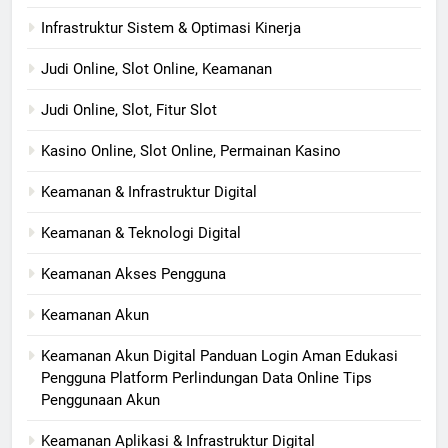
Infrastruktur Sistem & Optimasi Kinerja
Judi Online, Slot Online, Keamanan
Judi Online, Slot, Fitur Slot
Kasino Online, Slot Online, Permainan Kasino
Keamanan & Infrastruktur Digital
Keamanan & Teknologi Digital
Keamanan Akses Pengguna
Keamanan Akun
Keamanan Akun Digital Panduan Login Aman Edukasi
Pengguna Platform Perlindungan Data Online Tips
Penggunaan Akun
Keamanan Aplikasi & Infrastruktur Digital