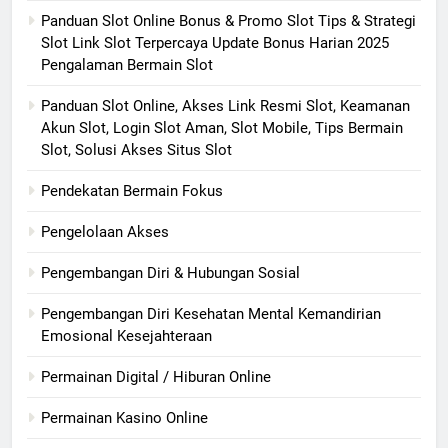
Panduan Slot Online Bonus & Promo Slot Tips & Strategi
Slot Link Slot Terpercaya Update Bonus Harian 2025
Pengalaman Bermain Slot
Panduan Slot Online, Akses Link Resmi Slot, Keamanan
Akun Slot, Login Slot Aman, Slot Mobile, Tips Bermain
Slot, Solusi Akses Situs Slot
Pendekatan Bermain Fokus
Pengelolaan Akses
Pengembangan Diri & Hubungan Sosial
Pengembangan Diri Kesehatan Mental Kemandirian
Emosional Kesejahteraan
Permainan Digital / Hiburan Online
Permainan Kasino Online