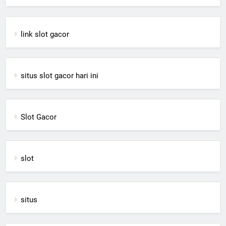
link slot gacor
situs slot gacor hari ini
Slot Gacor
slot
situs