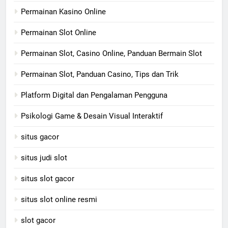
Permainan Kasino Online
Permainan Slot Online
Permainan Slot, Casino Online, Panduan Bermain Slot
Permainan Slot, Panduan Casino, Tips dan Trik
Platform Digital dan Pengalaman Pengguna
Psikologi Game & Desain Visual Interaktif
situs gacor
situs judi slot
situs slot gacor
situs slot online resmi
slot gacor