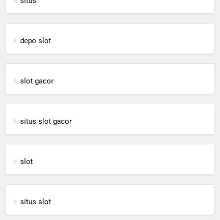
situs
depo slot
slot gacor
situs slot gacor
slot
situs slot