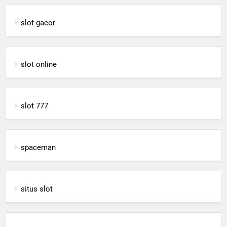
slot gacor
slot online
slot 777
spaceman
situs slot