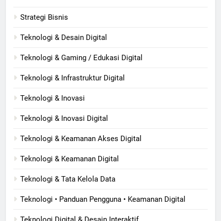
Strategi Bisnis
Teknologi & Desain Digital
Teknologi & Gaming / Edukasi Digital
Teknologi & Infrastruktur Digital
Teknologi & Inovasi
Teknologi & Inovasi Digital
Teknologi & Keamanan Akses Digital
Teknologi & Keamanan Digital
Teknologi & Tata Kelola Data
Teknologi • Panduan Pengguna • Keamanan Digital
Teknologi Digital & Desain Interaktif