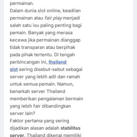
permainan.
Dalam dunia slot online, keadilan
permainan atau
fair play
menjadi
salah satu isu paling penting bagi
pemain. Banyak yang merasa
kecewa jika permainan dianggap
tidak transparan atau berpihak
pada pihak tertentu. Di tengah
perbincangan ini,
thailand
slot
sering disebut-sebut sebagai
server yang lebih adil dan ramah
untuk semua pemain. Namun,
benarkah server Thailand
memberikan pengalaman bermain
yang lebih fair dibandingkan
server lain?
Faktor pertama yang sering
dijadikan alasan adalah
stabilitas
server
. Thailand dikenal memiliki