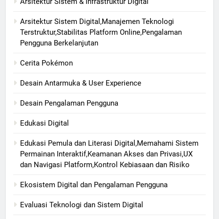
Arsitektur Sistem & Infrastruktur Digital
Arsitektur Sistem Digital,Manajemen Teknologi
Terstruktur,Stabilitas Platform Online,Pengalaman
Pengguna Berkelanjutan
Cerita Pokémon
Desain Antarmuka & User Experience
Desain Pengalaman Pengguna
Edukasi Digital
Edukasi Pemula dan Literasi Digital,Memahami Sistem
Permainan Interaktif,Keamanan Akses dan Privasi,UX
dan Navigasi Platform,Kontrol Kebiasaan dan Risiko
Ekosistem Digital dan Pengalaman Pengguna
Evaluasi Teknologi dan Sistem Digital