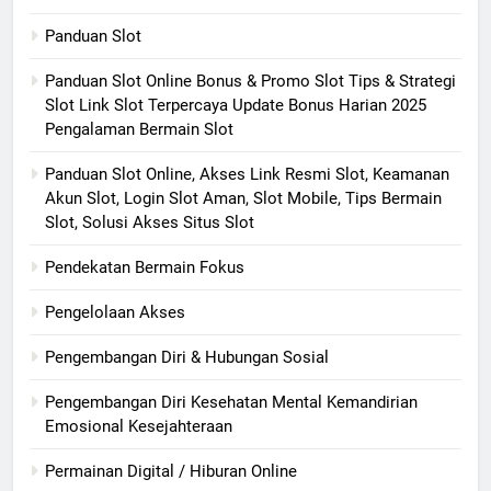
Panduan Slot
Panduan Slot Online Bonus & Promo Slot Tips & Strategi
Slot Link Slot Terpercaya Update Bonus Harian 2025
Pengalaman Bermain Slot
Panduan Slot Online, Akses Link Resmi Slot, Keamanan
Akun Slot, Login Slot Aman, Slot Mobile, Tips Bermain
Slot, Solusi Akses Situs Slot
Pendekatan Bermain Fokus
Pengelolaan Akses
Pengembangan Diri & Hubungan Sosial
Pengembangan Diri Kesehatan Mental Kemandirian
Emosional Kesejahteraan
Permainan Digital / Hiburan Online