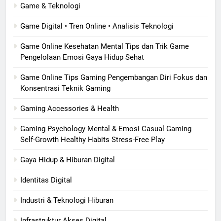
Game & Teknologi
Game Digital • Tren Online • Analisis Teknologi
Game Online Kesehatan Mental Tips dan Trik Game
Pengelolaan Emosi Gaya Hidup Sehat
Game Online Tips Gaming Pengembangan Diri Fokus dan
Konsentrasi Teknik Gaming
Gaming Accessories & Health
Gaming Psychology Mental & Emosi Casual Gaming
Self-Growth Healthy Habits Stress-Free Play
Gaya Hidup & Hiburan Digital
Identitas Digital
Industri & Teknologi Hiburan
Infrastruktur Akses Digital