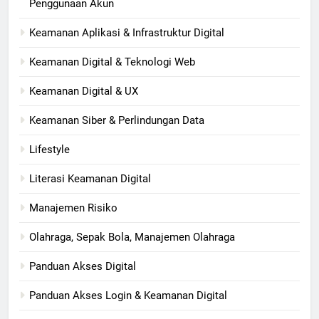
Penggunaan Akun
Keamanan Aplikasi & Infrastruktur Digital
Keamanan Digital & Teknologi Web
Keamanan Digital & UX
Keamanan Siber & Perlindungan Data
Lifestyle
Literasi Keamanan Digital
Manajemen Risiko
Olahraga, Sepak Bola, Manajemen Olahraga
Panduan Akses Digital
Panduan Akses Login & Keamanan Digital