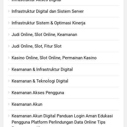
Infrastruktur Digital dan Sistem Server
Infrastruktur Sistem & Optimasi Kinerja
Judi Online, Slot Online, Keamanan
Judi Online, Slot, Fitur Slot
Kasino Online, Slot Online, Permainan Kasino
Keamanan & Infrastruktur Digital
Keamanan & Teknologi Digital
Keamanan Akses Pengguna
Keamanan Akun
Keamanan Akun Digital Panduan Login Aman Edukasi
Pengguna Platform Perlindungan Data Online Tips