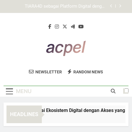
Skip
TIARA4D sebagai Platform Digital dengan
to
Pengalaman Lebih Rapi
content
CORLASLOT Link Alternatif sebagai Solusi Akses
Aman dan Terarah
Panduan Lengkap Login agar Akses Tetap
Nyaman
LEBAH4D sebagai Ekosistem Digital dengan
Akses yang Terstruktur
TIARA4D sebagai Platform Digital dengan
Pengalaman Lebih Rapi
ACPEL
Dapatkan Sumber Pembelajaran Berkualitas
CORLASLOT Link Alternatif sebagai Solusi Akses
NEWSLETTER
RANDOM NEWS
Aman dan Terarah
Di ACPEL.
Panduan Lengkap Login agar Akses Tetap
Nyaman
MENU
LEBAH4D sebagai Ekosistem Digital dengan Akses yang Terst
HEADLINES
4 Weeks Ago