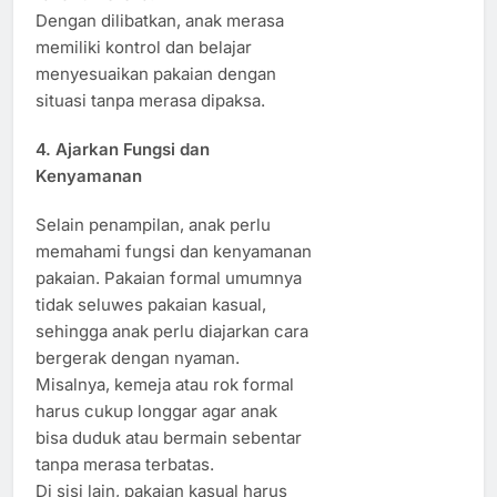
Dengan dilibatkan, anak merasa
memiliki kontrol dan belajar
menyesuaikan pakaian dengan
situasi tanpa merasa dipaksa.
4. Ajarkan Fungsi dan
Kenyamanan
Selain penampilan, anak perlu
memahami fungsi dan kenyamanan
pakaian. Pakaian formal umumnya
tidak seluwes pakaian kasual,
sehingga anak perlu diajarkan cara
bergerak dengan nyaman.
Misalnya, kemeja atau rok formal
harus cukup longgar agar anak
bisa duduk atau bermain sebentar
tanpa merasa terbatas.
Di sisi lain, pakaian kasual harus