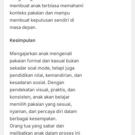
membuat anak terbiasa memahami
konteks pakaian dan mampu
membuat keputusan sendiri di
masa depan.
Kesimpulan
Mengajarkan anak mengenali
pakaian formal dan kasual bukan
sekadar soal mode, tetapi juga
pendidikan nilai, kemandirian, dan
kesadaran sosial. Dengan
pendekatan visual, praktis, dan
konsisten, anak akan belajar
memilih pakaian yang sesuai,
nyaman, dan percaya diri dalam
berbagai kesempatan.
Orang tua yang sabar dan
melibatkan anak dalam proses ini