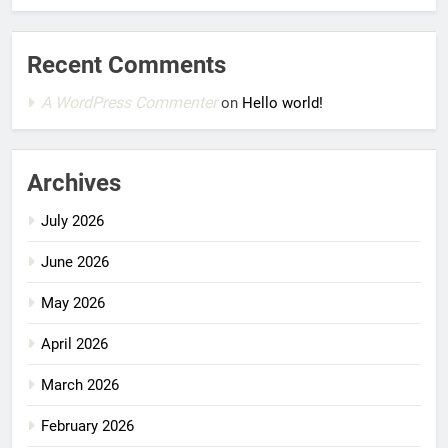
Recent Comments
A WordPress Commenter
on
Hello world!
Archives
July 2026
June 2026
May 2026
April 2026
March 2026
February 2026