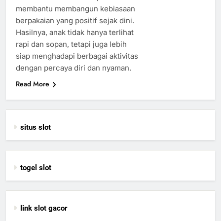
membantu membangun kebiasaan
berpakaian yang positif sejak dini.
Hasilnya, anak tidak hanya terlihat
rapi dan sopan, tetapi juga lebih
siap menghadapi berbagai aktivitas
dengan percaya diri dan nyaman.
Read More
situs slot
togel slot
link slot gacor