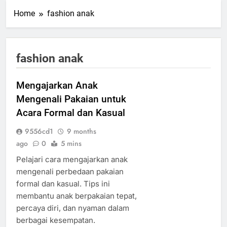
Home
fashion anak
fashion anak
Mengajarkan Anak
Mengenali Pakaian untuk
Acara Formal dan Kasual
9556cd1
9 months
ago
0
5 mins
Pelajari cara mengajarkan anak
mengenali perbedaan pakaian
formal dan kasual. Tips ini
membantu anak berpakaian tepat,
percaya diri, dan nyaman dalam
berbagai kesempatan.