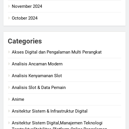
November 2024
October 2024
Categories
Akses Digital dan Pengalaman Multi Perangkat
Analisis Ancaman Modern
Analisis Kenyamanan Slot
Analisis Slot & Data Pemain
Anime
Arsitektur Sistem & Infrastruktur Digital
Arsitektur Sistem Digital,Manajemen Teknologi