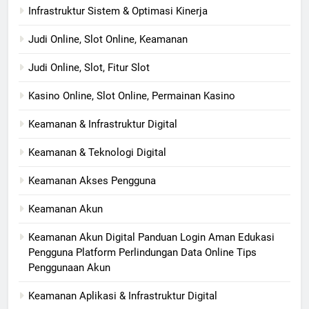
Infrastruktur Sistem & Optimasi Kinerja
Judi Online, Slot Online, Keamanan
Judi Online, Slot, Fitur Slot
Kasino Online, Slot Online, Permainan Kasino
Keamanan & Infrastruktur Digital
Keamanan & Teknologi Digital
Keamanan Akses Pengguna
Keamanan Akun
Keamanan Akun Digital Panduan Login Aman Edukasi
Pengguna Platform Perlindungan Data Online Tips
Penggunaan Akun
Keamanan Aplikasi & Infrastruktur Digital