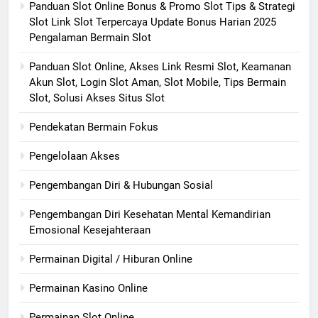
Panduan Slot Online Bonus & Promo Slot Tips & Strategi
Slot Link Slot Terpercaya Update Bonus Harian 2025
Pengalaman Bermain Slot
Panduan Slot Online, Akses Link Resmi Slot, Keamanan
Akun Slot, Login Slot Aman, Slot Mobile, Tips Bermain
Slot, Solusi Akses Situs Slot
Pendekatan Bermain Fokus
Pengelolaan Akses
Pengembangan Diri & Hubungan Sosial
Pengembangan Diri Kesehatan Mental Kemandirian
Emosional Kesejahteraan
Permainan Digital / Hiburan Online
Permainan Kasino Online
Permainan Slot Online