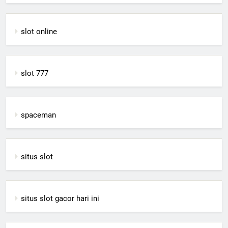
slot online
slot 777
spaceman
situs slot
situs slot gacor hari ini