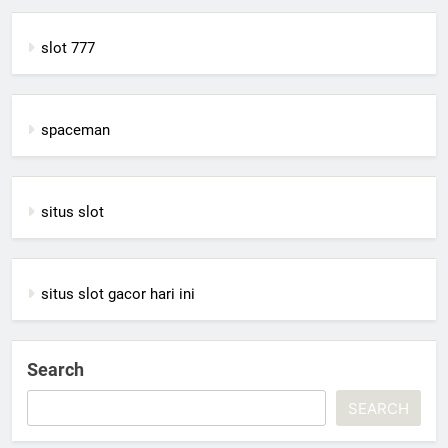
slot 777
spaceman
situs slot
situs slot gacor hari ini
Search
SEARCH