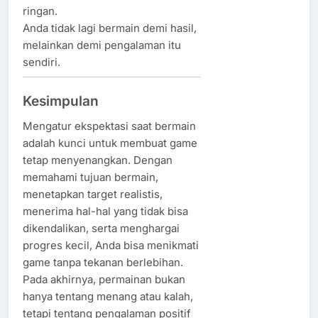
ringan.
Anda tidak lagi bermain demi hasil,
melainkan demi pengalaman itu
sendiri.
Kesimpulan
Mengatur ekspektasi saat bermain
adalah kunci untuk membuat game
tetap menyenangkan. Dengan
memahami tujuan bermain,
menetapkan target realistis,
menerima hal-hal yang tidak bisa
dikendalikan, serta menghargai
progres kecil, Anda bisa menikmati
game tanpa tekanan berlebihan.
Pada akhirnya, permainan bukan
hanya tentang menang atau kalah,
tetapi tentang pengalaman positif