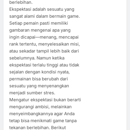
berlebihan.
Ekspektasi adalah sesuatu yang
sangat alami dalam bermain game.
Setiap pemain pasti memiliki
gambaran mengenai apa yang
ingin dicapai—menang, mencapai
rank tertentu, menyelesaikan misi,
atau sekadar tampil lebih baik dari
sebelumnya. Namun ketika
ekspektasi terlalu tinggi atau tidak
sejalan dengan kondisi nyata,
permainan bisa berubah dari
sesuatu yang menyenangkan
menjadi sumber stres.
Mengatur ekspektasi bukan berarti
mengurangi ambisi, melainkan
menyeimbangkannya agar Anda
tetap bisa menikmati game tanpa
tekanan berlebihan. Berikut