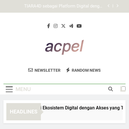
Skip
CORLASLOT Link Alternatif sebagai Solusi Akses
to
Aman dan Terarah
content
Panduan Lengkap Login agar Akses Tetap
Nyaman
LEBAH4D sebagai Ekosistem Digital dengan
Akses yang Terstruktur
TIARA4D sebagai Platform Digital dengan
Pengalaman Lebih Rapi
CORLASLOT Link Alternatif sebagai Solusi Akses
Aman dan Terarah
ACPEL
Dapatkan Sumber Pembelajaran Berkualitas
Panduan Lengkap Login agar Akses Tetap
NEWSLETTER
RANDOM NEWS
Nyaman
Di ACPEL.
MENU
EBAH4D sebagai Ekosistem Digital dengan Akses yang Terstru
HEADLINES
Weeks Ago