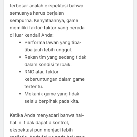
terbesar adalah ekspektasi bahwa
semuanya harus berjalan
sempurna. Kenyataannya, game
memiliki faktor-faktor yang berada
di luar kendali Anda:
Performa lawan yang tiba-
tiba jauh lebih unggul.
Rekan tim yang sedang tidak
dalam kondisi terbaik.
RNG atau faktor
keberuntungan dalam game
tertentu.
Mekanik game yang tidak
selalu berpihak pada kita.
Ketika Anda menyadari bahwa hal-
hal ini tidak dapat dikontrol,
ekspektasi pun menjadi lebih