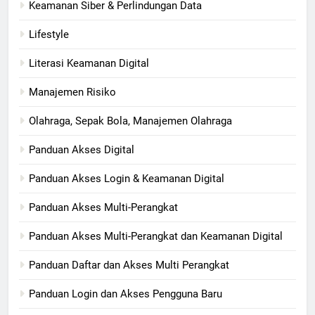
Keamanan Siber & Perlindungan Data
Lifestyle
Literasi Keamanan Digital
Manajemen Risiko
Olahraga, Sepak Bola, Manajemen Olahraga
Panduan Akses Digital
Panduan Akses Login & Keamanan Digital
Panduan Akses Multi-Perangkat
Panduan Akses Multi-Perangkat dan Keamanan Digital
Panduan Daftar dan Akses Multi Perangkat
Panduan Login dan Akses Pengguna Baru