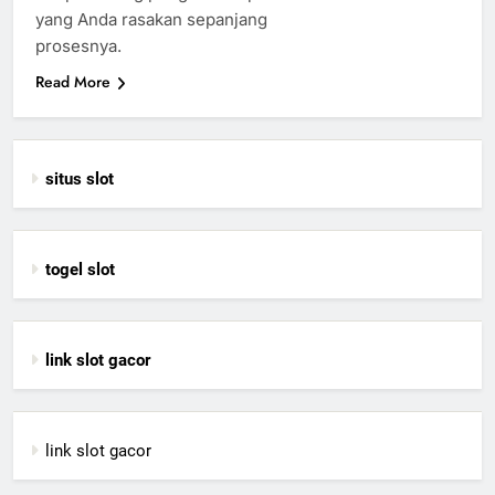
yang Anda rasakan sepanjang
prosesnya.
Read More
situs slot
togel slot
link slot gacor
link slot gacor