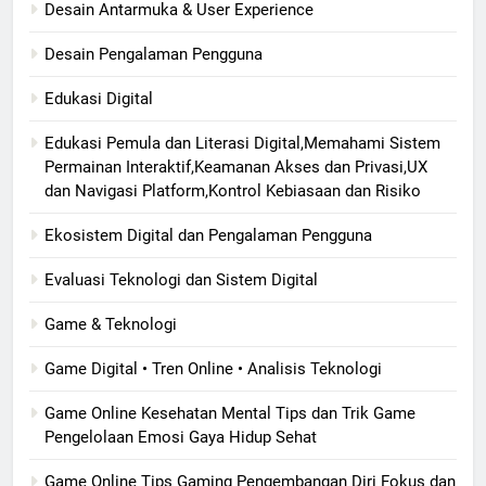
Desain Antarmuka & User Experience
Desain Pengalaman Pengguna
Edukasi Digital
Edukasi Pemula dan Literasi Digital,Memahami Sistem
Permainan Interaktif,Keamanan Akses dan Privasi,UX
dan Navigasi Platform,Kontrol Kebiasaan dan Risiko
Ekosistem Digital dan Pengalaman Pengguna
Evaluasi Teknologi dan Sistem Digital
Game & Teknologi
Game Digital • Tren Online • Analisis Teknologi
Game Online Kesehatan Mental Tips dan Trik Game
Pengelolaan Emosi Gaya Hidup Sehat
Game Online Tips Gaming Pengembangan Diri Fokus dan