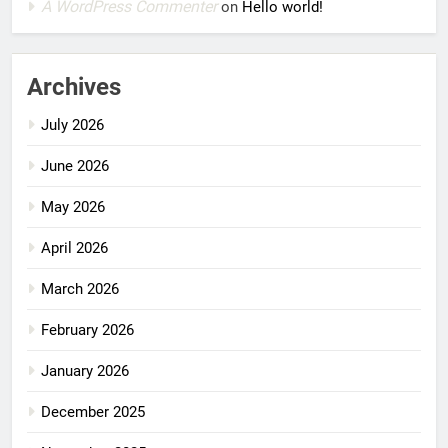
A WordPress Commenter
on
Hello world!
Archives
July 2026
June 2026
May 2026
April 2026
March 2026
February 2026
January 2026
December 2025