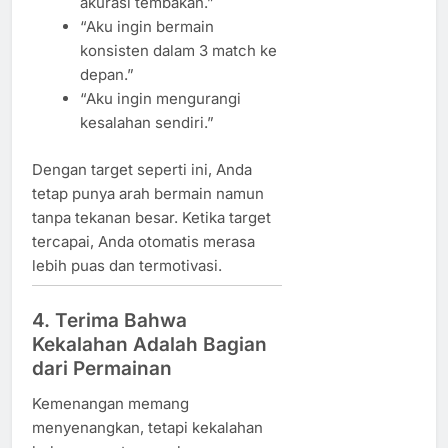
akurasi tembakan.”
“Aku ingin bermain
konsisten dalam 3 match ke
depan.”
“Aku ingin mengurangi
kesalahan sendiri.”
Dengan target seperti ini, Anda
tetap punya arah bermain namun
tanpa tekanan besar. Ketika target
tercapai, Anda otomatis merasa
lebih puas dan termotivasi.
4. Terima Bahwa
Kekalahan Adalah Bagian
dari Permainan
Kemenangan memang
menyenangkan, tetapi kekalahan