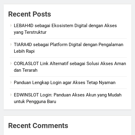
Recent Posts
LEBAH4D sebagai Ekosistem Digital dengan Akses
yang Terstruktur
TIARA4D sebagai Platform Digital dengan Pengalaman
Lebih Rapi
CORLASLOT Link Alternatif sebagai Solusi Akses Aman
dan Terarah
Panduan Lengkap Login agar Akses Tetap Nyaman
EDWINSLOT Login: Panduan Akses Akun yang Mudah
untuk Pengguna Baru
Recent Comments