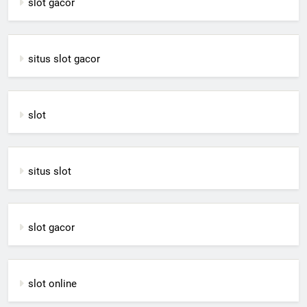
slot gacor
situs slot gacor
slot
situs slot
slot gacor
slot online