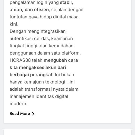
pengalaman login yang
stabil,
aman, dan efisien
, sejalan dengan
tuntutan gaya hidup digital masa
kini.
Dengan mengintegrasikan
autentikasi cerdas, keamanan
tingkat tinggi, dan kemudahan
penggunaan dalam satu platform,
HORAS88 telah
mengubah cara
kita mengakses akun dari
berbagai perangkat
. Ini bukan
hanya kemajuan teknologi—ini
adalah transformasi nyata dalam
manajemen identitas digital
modern.
Read More