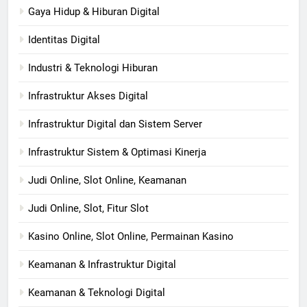
Gaya Hidup & Hiburan Digital
Identitas Digital
Industri & Teknologi Hiburan
Infrastruktur Akses Digital
Infrastruktur Digital dan Sistem Server
Infrastruktur Sistem & Optimasi Kinerja
Judi Online, Slot Online, Keamanan
Judi Online, Slot, Fitur Slot
Kasino Online, Slot Online, Permainan Kasino
Keamanan & Infrastruktur Digital
Keamanan & Teknologi Digital