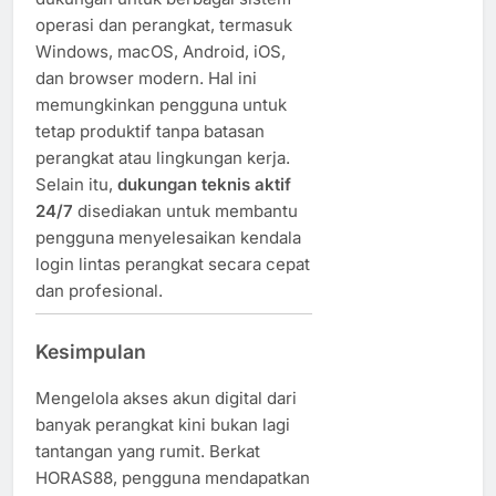
operasi dan perangkat, termasuk
Windows, macOS, Android, iOS,
dan browser modern. Hal ini
memungkinkan pengguna untuk
tetap produktif tanpa batasan
perangkat atau lingkungan kerja.
Selain itu,
dukungan teknis aktif
24/7
disediakan untuk membantu
pengguna menyelesaikan kendala
login lintas perangkat secara cepat
dan profesional.
Kesimpulan
Mengelola akses akun digital dari
banyak perangkat kini bukan lagi
tantangan yang rumit. Berkat
HORAS88, pengguna mendapatkan