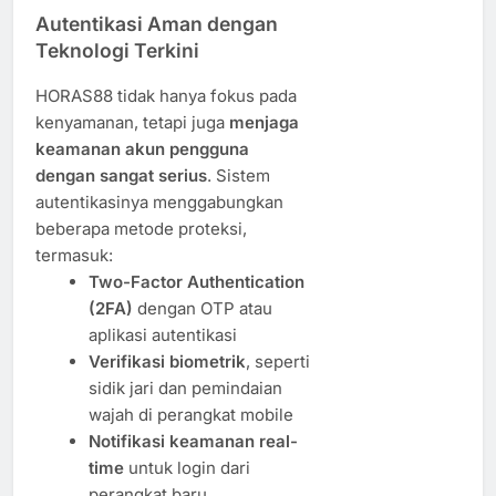
Autentikasi Aman dengan
Teknologi Terkini
HORAS88 tidak hanya fokus pada
kenyamanan, tetapi juga
menjaga
keamanan akun pengguna
dengan sangat serius
. Sistem
autentikasinya menggabungkan
beberapa metode proteksi,
termasuk:
Two-Factor Authentication
(2FA)
dengan OTP atau
aplikasi autentikasi
Verifikasi biometrik
, seperti
sidik jari dan pemindaian
wajah di perangkat mobile
Notifikasi keamanan real-
time
untuk login dari
perangkat baru