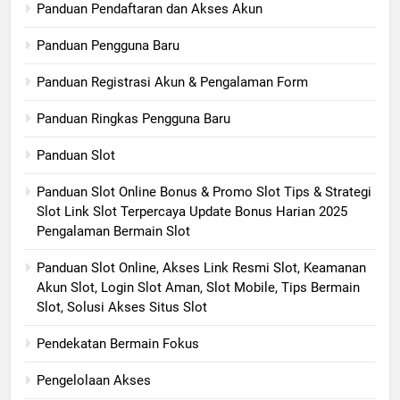
Panduan Pendaftaran dan Akses Akun
Panduan Pengguna Baru
Panduan Registrasi Akun & Pengalaman Form
Panduan Ringkas Pengguna Baru
Panduan Slot
Panduan Slot Online Bonus & Promo Slot Tips & Strategi
Slot Link Slot Terpercaya Update Bonus Harian 2025
Pengalaman Bermain Slot
Panduan Slot Online, Akses Link Resmi Slot, Keamanan
Akun Slot, Login Slot Aman, Slot Mobile, Tips Bermain
Slot, Solusi Akses Situs Slot
Pendekatan Bermain Fokus
Pengelolaan Akses