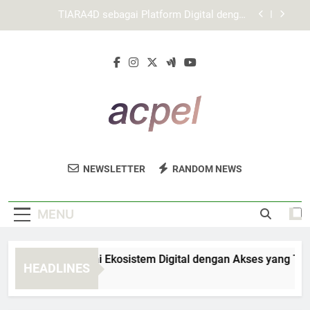
Skip
CORLASLOT Link Alternatif sebagai Solusi Akses
to
Aman dan Terarah
content
Panduan Lengkap Login agar Akses Tetap
Nyaman
LEBAH4D sebagai Ekosistem Digital dengan
Akses yang Terstruktur
TIARA4D sebagai Platform Digital dengan
Pengalaman Lebih Rapi
CORLASLOT Link Alternatif sebagai Solusi Akses
Aman dan Terarah
ACPEL
Dapatkan Sumber Pembelajaran Berkualitas
Panduan Lengkap Login agar Akses Tetap
NEWSLETTER
RANDOM NEWS
Nyaman
Di ACPEL.
MENU
EBAH4D sebagai Ekosistem Digital dengan Akses yang Terstru
HEADLINES
 Weeks Ago