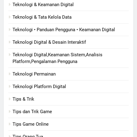
Teknologi & Keamanan Digital
Teknologi & Tata Kelola Data
Teknologi • Panduan Pengguna • Keamanan Digital
Teknologi Digital & Desain Interaktif
Teknologi Digital,Keamanan Sistem,Analisis
Platform,Pengalaman Pengguna
Teknologi Permainan
Teknologi Platform Digital
Tips & Trik
Tips dan Trik Game
Tips Game Online
Tips Orang Tua