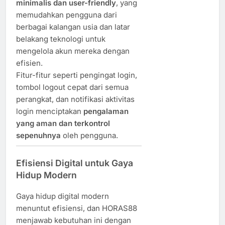
minimalis dan user-friendly
, yang
memudahkan pengguna dari
berbagai kalangan usia dan latar
belakang teknologi untuk
mengelola akun mereka dengan
efisien.
Fitur-fitur seperti pengingat login,
tombol logout cepat dari semua
perangkat, dan notifikasi aktivitas
login menciptakan
pengalaman
yang aman dan terkontrol
sepenuhnya
oleh pengguna.
Efisiensi Digital untuk Gaya
Hidup Modern
Gaya hidup digital modern
menuntut efisiensi, dan HORAS88
menjawab kebutuhan ini dengan