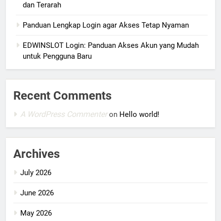
dan Terarah
Panduan Lengkap Login agar Akses Tetap Nyaman
EDWINSLOT Login: Panduan Akses Akun yang Mudah
untuk Pengguna Baru
Recent Comments
A WordPress Commenter
on
Hello world!
Archives
July 2026
June 2026
May 2026