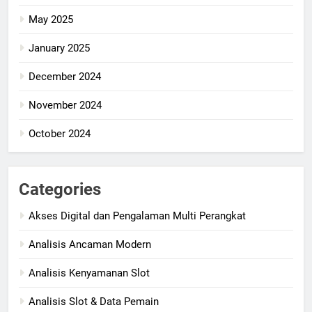
May 2025
January 2025
December 2024
November 2024
October 2024
Categories
Akses Digital dan Pengalaman Multi Perangkat
Analisis Ancaman Modern
Analisis Kenyamanan Slot
Analisis Slot & Data Pemain