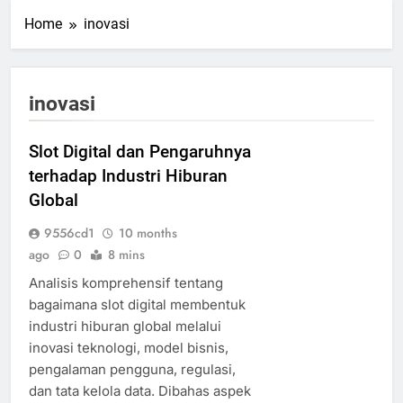
Home
inovasi
inovasi
Slot Digital dan Pengaruhnya
terhadap Industri Hiburan
Global
9556cd1
10 months
ago
0
8 mins
Analisis komprehensif tentang
bagaimana slot digital membentuk
industri hiburan global melalui
inovasi teknologi, model bisnis,
pengalaman pengguna, regulasi,
dan tata kelola data. Dibahas aspek