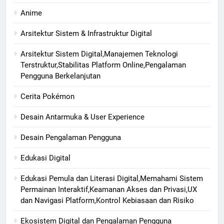
Anime
Arsitektur Sistem & Infrastruktur Digital
Arsitektur Sistem Digital,Manajemen Teknologi
Terstruktur,Stabilitas Platform Online,Pengalaman
Pengguna Berkelanjutan
Cerita Pokémon
Desain Antarmuka & User Experience
Desain Pengalaman Pengguna
Edukasi Digital
Edukasi Pemula dan Literasi Digital,Memahami Sistem
Permainan Interaktif,Keamanan Akses dan Privasi,UX
dan Navigasi Platform,Kontrol Kebiasaan dan Risiko
Ekosistem Digital dan Pengalaman Pengguna