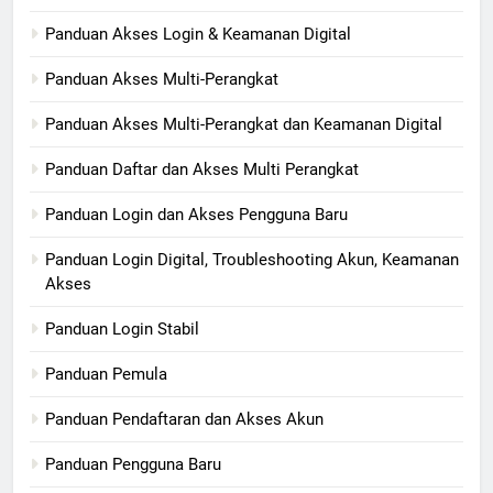
Panduan Akses Login & Keamanan Digital
Panduan Akses Multi-Perangkat
Panduan Akses Multi-Perangkat dan Keamanan Digital
Panduan Daftar dan Akses Multi Perangkat
Panduan Login dan Akses Pengguna Baru
Panduan Login Digital, Troubleshooting Akun, Keamanan
Akses
Panduan Login Stabil
Panduan Pemula
Panduan Pendaftaran dan Akses Akun
Panduan Pengguna Baru