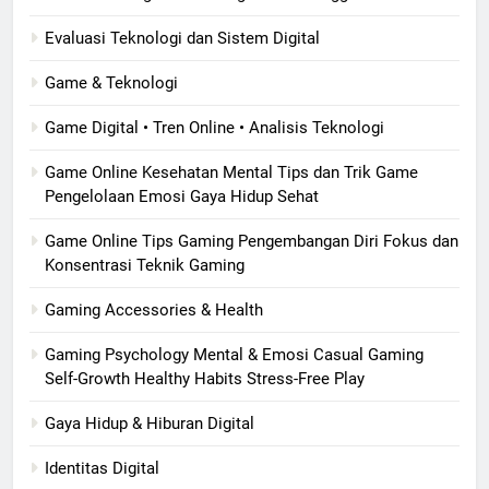
Evaluasi Teknologi dan Sistem Digital
Game & Teknologi
Game Digital • Tren Online • Analisis Teknologi
Game Online Kesehatan Mental Tips dan Trik Game
Pengelolaan Emosi Gaya Hidup Sehat
Game Online Tips Gaming Pengembangan Diri Fokus dan
Konsentrasi Teknik Gaming
Gaming Accessories & Health
Gaming Psychology Mental & Emosi Casual Gaming
Self-Growth Healthy Habits Stress-Free Play
Gaya Hidup & Hiburan Digital
Identitas Digital