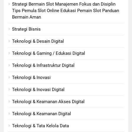
Strategi Bermain Slot Manajemen Fokus dan Disiplin
Tips Pemula Slot Online Edukasi Pemain Slot Panduan
Bermain Aman
Strategi Bisnis
Teknologi & Desain Digital
Teknologi & Gaming / Edukasi Digital
Teknologi & Infrastruktur Digital
Teknologi & Inovasi
Teknologi & Inovasi Digital
Teknologi & Keamanan Akses Digital
Teknologi & Keamanan Digital
Teknologi & Tata Kelola Data