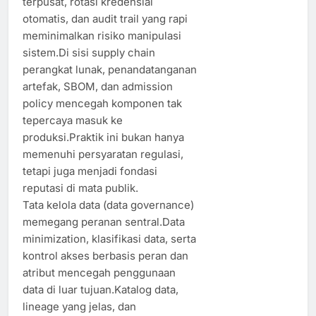
terpusat, rotasi kredensial
otomatis, dan audit trail yang rapi
meminimalkan risiko manipulasi
sistem.Di sisi supply chain
perangkat lunak, penandatanganan
artefak, SBOM, dan admission
policy mencegah komponen tak
tepercaya masuk ke
produksi.Praktik ini bukan hanya
memenuhi persyaratan regulasi,
tetapi juga menjadi fondasi
reputasi di mata publik.
Tata kelola data (data governance)
memegang peranan sentral.Data
minimization, klasifikasi data, serta
kontrol akses berbasis peran dan
atribut mencegah penggunaan
data di luar tujuan.Katalog data,
lineage yang jelas, dan