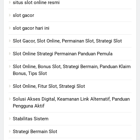
situs slot online resmi
slot gacor
slot gacor hari ini
Slot Gacor, Slot Online, Permainan Slot, Strategi Slot
Slot Online Strategi Permainan Panduan Pemula
Slot Online, Bonus Slot, Strategi Bermain, Panduan Klaim
Bonus, Tips Slot
Slot Online, Fitur Slot, Strategi Slot
Solusi Akses Digital, Keamanan Link Alternatif, Panduan
Pengguna Aktif
Stabilitas Sistem
Strategi Bermain Slot