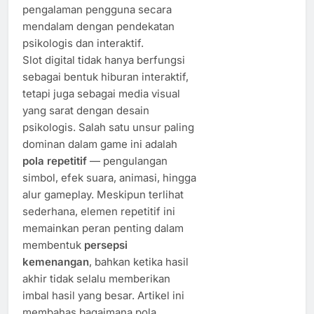
pengalaman pengguna secara
mendalam dengan pendekatan
psikologis dan interaktif.
Slot digital tidak hanya berfungsi
sebagai bentuk hiburan interaktif,
tetapi juga sebagai media visual
yang sarat dengan desain
psikologis. Salah satu unsur paling
dominan dalam game ini adalah
pola repetitif
— pengulangan
simbol, efek suara, animasi, hingga
alur gameplay. Meskipun terlihat
sederhana, elemen repetitif ini
memainkan peran penting dalam
membentuk
persepsi
kemenangan
, bahkan ketika hasil
akhir tidak selalu memberikan
imbal hasil yang besar. Artikel ini
membahas bagaimana pola