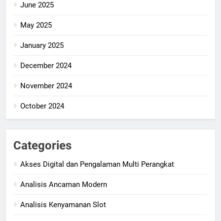
June 2025
May 2025
January 2025
December 2024
November 2024
October 2024
Categories
Akses Digital dan Pengalaman Multi Perangkat
Analisis Ancaman Modern
Analisis Kenyamanan Slot