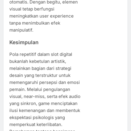
otomatis. Dengan begitu, elemen
visual tetap berfungsi
meningkatkan user experience
tanpa menimbulkan efek
manipulatif.
Kesimpulan
Pola repetitif dalam slot digital
bukanlah kebetulan artistik,
melainkan bagian dari strategi
desain yang terstruktur untuk
memengaruhi persepsi dan emosi
pemain. Melalui pengulangan
visual, near-miss, serta efek audio
yang sinkron, game menciptakan
ilusi kemenangan dan membentuk
ekspektasi psikologis yang
memperkuat keterlibatan.