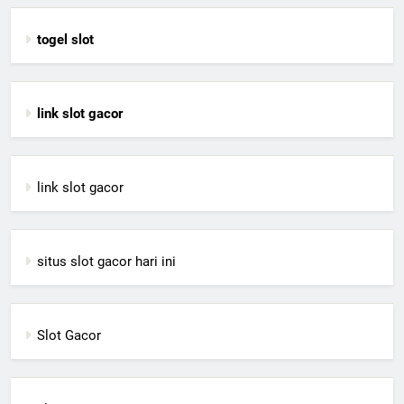
togel slot
link slot gacor
link slot gacor
situs slot gacor hari ini
Slot Gacor