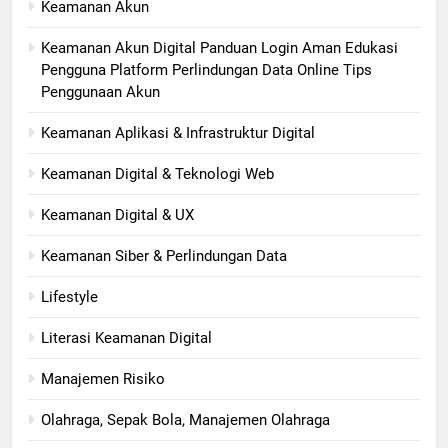
Keamanan Akun
Keamanan Akun Digital Panduan Login Aman Edukasi
Pengguna Platform Perlindungan Data Online Tips
Penggunaan Akun
Keamanan Aplikasi & Infrastruktur Digital
Keamanan Digital & Teknologi Web
Keamanan Digital & UX
Keamanan Siber & Perlindungan Data
Lifestyle
Literasi Keamanan Digital
Manajemen Risiko
Olahraga, Sepak Bola, Manajemen Olahraga