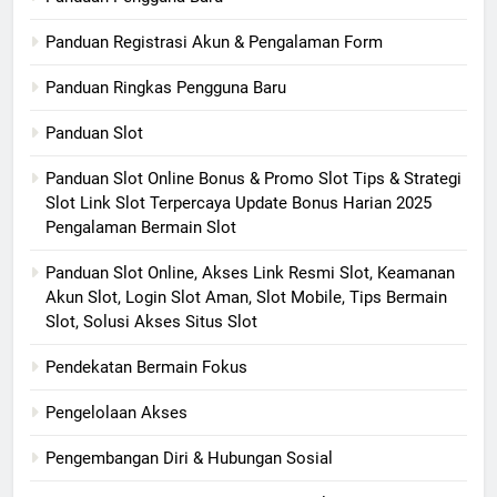
Panduan Registrasi Akun & Pengalaman Form
Panduan Ringkas Pengguna Baru
Panduan Slot
Panduan Slot Online Bonus & Promo Slot Tips & Strategi
Slot Link Slot Terpercaya Update Bonus Harian 2025
Pengalaman Bermain Slot
Panduan Slot Online, Akses Link Resmi Slot, Keamanan
Akun Slot, Login Slot Aman, Slot Mobile, Tips Bermain
Slot, Solusi Akses Situs Slot
Pendekatan Bermain Fokus
Pengelolaan Akses
Pengembangan Diri & Hubungan Sosial