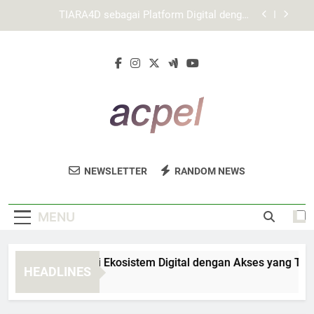
Skip
CORLASLOT Link Alternatif sebagai Solusi Akses
to
Aman dan Terarah
content
Panduan Lengkap Login agar Akses Tetap
Nyaman
LEBAH4D sebagai Ekosistem Digital dengan
Akses yang Terstruktur
TIARA4D sebagai Platform Digital dengan
Pengalaman Lebih Rapi
CORLASLOT Link Alternatif sebagai Solusi Akses
Aman dan Terarah
ACPEL
Dapatkan Sumber Pembelajaran Berkualitas
Panduan Lengkap Login agar Akses Tetap
NEWSLETTER
RANDOM NEWS
Nyaman
Di ACPEL.
MENU
EBAH4D sebagai Ekosistem Digital dengan Akses yang Terstru
HEADLINES
Weeks Ago