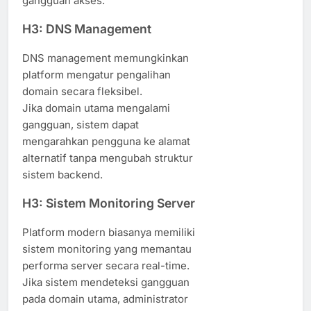
gangguan akses.
H3: DNS Management
DNS management memungkinkan
platform mengatur pengalihan
domain secara fleksibel.
Jika domain utama mengalami
gangguan, sistem dapat
mengarahkan pengguna ke alamat
alternatif tanpa mengubah struktur
sistem backend.
H3: Sistem Monitoring Server
Platform modern biasanya memiliki
sistem monitoring yang memantau
performa server secara real-time.
Jika sistem mendeteksi gangguan
pada domain utama, administrator