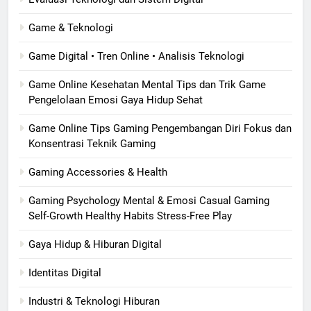
Game & Teknologi
Game Digital • Tren Online • Analisis Teknologi
Game Online Kesehatan Mental Tips dan Trik Game
Pengelolaan Emosi Gaya Hidup Sehat
Game Online Tips Gaming Pengembangan Diri Fokus dan
Konsentrasi Teknik Gaming
Gaming Accessories & Health
Gaming Psychology Mental & Emosi Casual Gaming
Self-Growth Healthy Habits Stress-Free Play
Gaya Hidup & Hiburan Digital
Identitas Digital
Industri & Teknologi Hiburan