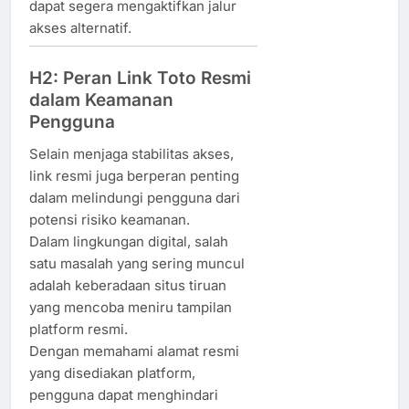
dapat segera mengaktifkan jalur
akses alternatif.
H2: Peran Link Toto Resmi
dalam Keamanan
Pengguna
Selain menjaga stabilitas akses,
link resmi juga berperan penting
dalam melindungi pengguna dari
potensi risiko keamanan.
Dalam lingkungan digital, salah
satu masalah yang sering muncul
adalah keberadaan situs tiruan
yang mencoba meniru tampilan
platform resmi.
Dengan memahami alamat resmi
yang disediakan platform,
pengguna dapat menghindari