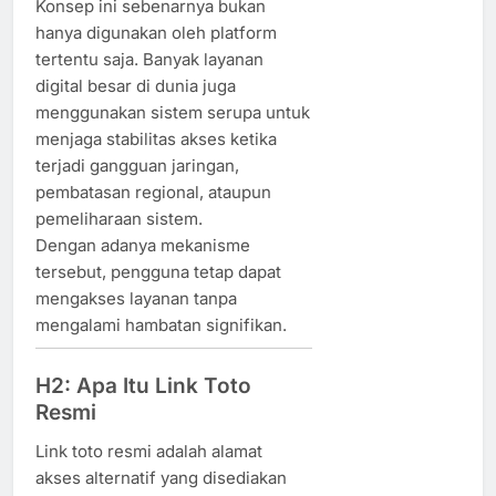
Konsep ini sebenarnya bukan
hanya digunakan oleh platform
tertentu saja. Banyak layanan
digital besar di dunia juga
menggunakan sistem serupa untuk
menjaga stabilitas akses ketika
terjadi gangguan jaringan,
pembatasan regional, ataupun
pemeliharaan sistem.
Dengan adanya mekanisme
tersebut, pengguna tetap dapat
mengakses layanan tanpa
mengalami hambatan signifikan.
H2: Apa Itu Link Toto
Resmi
Link toto resmi adalah alamat
akses alternatif yang disediakan