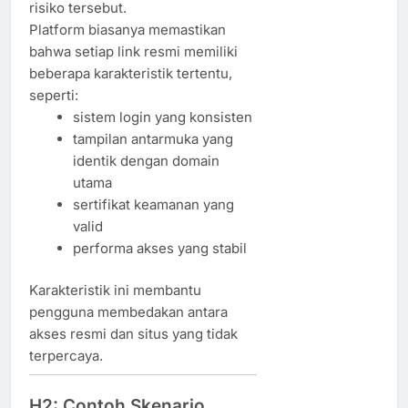
risiko tersebut.
Platform biasanya memastikan
bahwa setiap link resmi memiliki
beberapa karakteristik tertentu,
seperti:
sistem login yang konsisten
tampilan antarmuka yang
identik dengan domain
utama
sertifikat keamanan yang
valid
performa akses yang stabil
Karakteristik ini membantu
pengguna membedakan antara
akses resmi dan situs yang tidak
terpercaya.
H2: Contoh Skenario