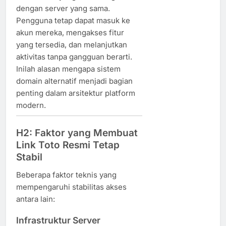
dengan server yang sama.
Pengguna tetap dapat masuk ke
akun mereka, mengakses fitur
yang tersedia, dan melanjutkan
aktivitas tanpa gangguan berarti.
Inilah alasan mengapa sistem
domain alternatif menjadi bagian
penting dalam arsitektur platform
modern.
H2: Faktor yang Membuat
Link Toto Resmi Tetap
Stabil
Beberapa faktor teknis yang
mempengaruhi stabilitas akses
antara lain:
Infrastruktur Server