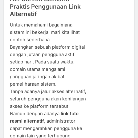
Praktis Penggunaan Link
Alternatif
Untuk memahami bagaimana
sistem ini bekerja, mari kita lihat
contoh sederhana.
Bayangkan sebuah platform digital
dengan jutaan pengguna aktif
setiap hari. Pada suatu waktu,
domain utama mengalami
gangguan jaringan akibat
pemeliharaan sistem.
Tanpa adanya jalur akses alternatif,
seluruh pengguna akan kehilangan
akses ke platform tersebut.
Namun dengan adanya
link toto
resmi alternatif
, administrator
dapat mengarahkan pengguna ke
domain lain yang terhubung