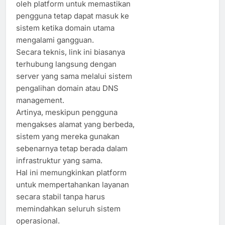
oleh platform untuk memastikan
pengguna tetap dapat masuk ke
sistem ketika domain utama
mengalami gangguan.
Secara teknis, link ini biasanya
terhubung langsung dengan
server yang sama melalui sistem
pengalihan domain atau DNS
management.
Artinya, meskipun pengguna
mengakses alamat yang berbeda,
sistem yang mereka gunakan
sebenarnya tetap berada dalam
infrastruktur yang sama.
Hal ini memungkinkan platform
untuk mempertahankan layanan
secara stabil tanpa harus
memindahkan seluruh sistem
operasional.