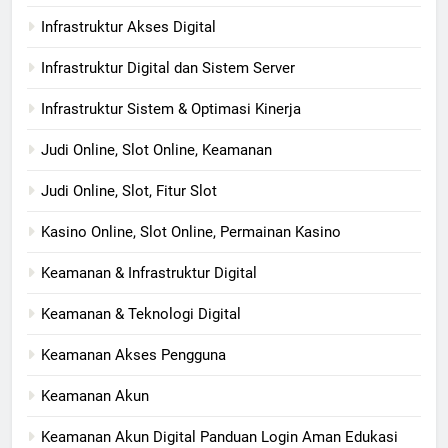
Infrastruktur Akses Digital
Infrastruktur Digital dan Sistem Server
Infrastruktur Sistem & Optimasi Kinerja
Judi Online, Slot Online, Keamanan
Judi Online, Slot, Fitur Slot
Kasino Online, Slot Online, Permainan Kasino
Keamanan & Infrastruktur Digital
Keamanan & Teknologi Digital
Keamanan Akses Pengguna
Keamanan Akun
Keamanan Akun Digital Panduan Login Aman Edukasi