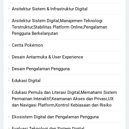
Arsitektur Sistem & Infrastruktur Digital
Arsitektur Sistem Digital,Manajemen Teknologi
Terstruktur,Stabilitas Platform Online,Pengalaman
Pengguna Berkelanjutan
Cerita Pokémon
Desain Antarmuka & User Experience
Desain Pengalaman Pengguna
Edukasi Digital
Edukasi Pemula dan Literasi Digital,Memahami Sistem
Permainan Interaktif,Keamanan Akses dan Privasi,UX
dan Navigasi Platform,Kontrol Kebiasaan dan Risiko
Ekosistem Digital dan Pengalaman Pengguna
Evaluasi Teknologi dan Sistem Digital