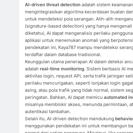
AI-driven threat detection
adalah sistem keamanan
mengintegrasikan algoritma kecerdasan buatan da
untuk mendeteksi pola serangan. Alih-alih mengan
(signature-based detection) yang hanya mengenal
diketahui, AI dapat menganalisis perilaku pengguna,
aplikasi untuk menemukan anomali yang berpotens
pendekatan ini, Kaya787 mampu mendeteksi seran
terdaftar dalam database tradisional.
Keunggulan utama penerapan AI dalam deteksi anc
adalah
real-time monitoring
. Sistem berbasis AI me
aktivitas login, request API, serta trafik jaringan se
perilaku mencurigakan, seperti lonjakan login gagal,
asing, atau pola trafik yang tidak normal, sistem 
peringatan. Bahkan, AI dapat memicu
automated in
misalnya memblokir akses, menunda permintaan, a
autentikasi tambahan.
Selain itu, AI-driven detection mendukung
behavior
menggunakan pendekatan ini untuk membangun base
normal dari setiap pengguna. Misalnya, jika seora