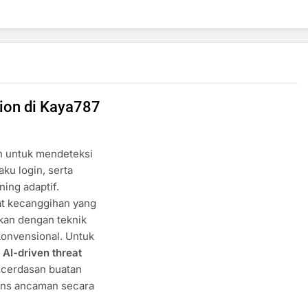
tion di Kaya787
n untuk mendeteksi
ku login, serta
ing adaptif.
t kecanggihan yang
ikan dengan teknik
konvensional. Untuk
i
AI-driven threat
ecerdasan buatan
pons ancaman secara