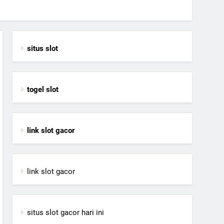
situs slot
togel slot
link slot gacor
link slot gacor
situs slot gacor hari ini