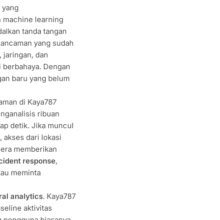
 yang
n machine learning
dalkan tanda tangan
i ancaman yang sudah
 jaringan, dan
i berbahaya. Dengan
gan baru yang belum
aman di Kaya787
nganalisis ribuan
tiap detik. Jika muncul
 akses dari lokasi
segera memberikan
cident response
,
tau meminta
al analytics
. Kaya787
line aktivitas
ng pengguna biasanya