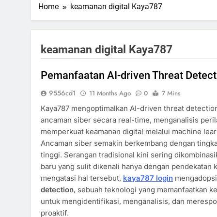
Home
keamanan digital Kaya787
keamanan digital Kaya787
Pemanfaatan AI-driven Threat Detec
9556cd1
11 Months Ago
0
7 Mins
Kaya787 mengoptimalkan AI-driven threat detectio
ancaman siber secara real-time, menganalisis perila
memperkuat keamanan digital melalui machine learn
Ancaman siber semakin berkembang dengan tingka
tinggi. Serangan tradisional kini sering dikombinas
baru yang sulit dikenali hanya dengan pendekatan 
mengatasi hal tersebut,
kaya787 login
mengadops
detection
, sebuah teknologi yang memanfaatkan k
untuk mengidentifikasi, menganalisis, dan meres
proaktif.