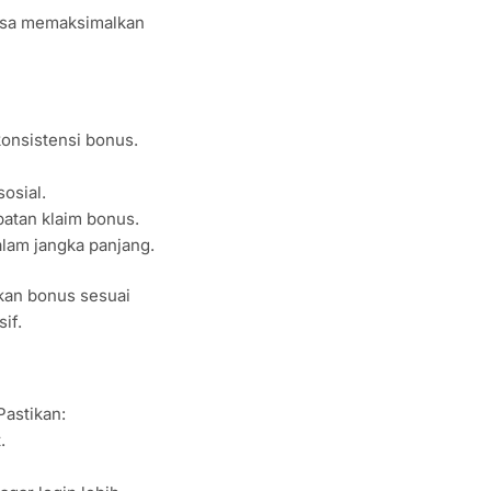
isa memaksimalkan
konsistensi bonus.
osial.
batan klaim bonus.
alam jangka panjang.
kan bonus sesuai
if.
Pastikan:
.