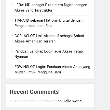
LEBAH4D sebagai Ekosistem Digital dengan
Akses yang Terstruktur
TIARA4D sebagai Platform Digital dengan
Pengalaman Lebih Rapi
CORLASLOT Link Alternatif sebagai Solusi
Akses Aman dan Terarah
Panduan Lengkap Login agar Akses Tetap
Nyaman
EDWINSLOT Login: Panduan Akses Akun yang
Mudah untuk Pengguna Baru
Recent Comments
A WordPress Commenter
on
Hello world!