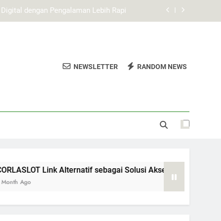
Digital dengan Pengalaman Lebih Rapi
ebagai Solusi Akses Aman dan Terarah
ngkap Login agar Akses Tetap Nyaman
NEWSLETTER
RANDOM NEWS
igital dengan Akses yang Terstruktur
Digital dengan Pengalaman Lebih Rapi
ebagai Solusi Akses Aman dan Terarah
ngkap Login agar Akses Tetap Nyaman
nk Alternatif sebagai Solusi Akses Aman dan Terarah