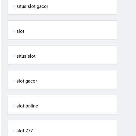
situs slot gacor
slot
situs slot
slot gacor
slot online
slot 777