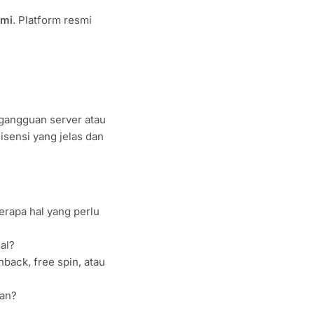
smi
. Platform resmi
o gangguan server atau
lisensi yang jelas dan
erapa hal yang perlu
al?
back, free spin, atau
ran?