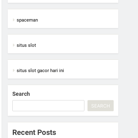
spaceman
situs slot
situs slot gacor hari ini
Search
SEARCH
Recent Posts