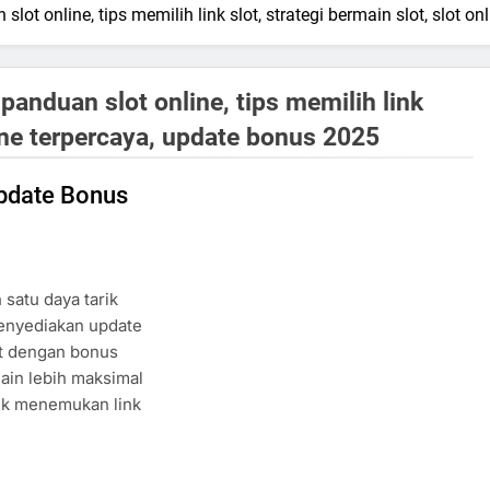
n slot online, tips memilih link slot, strategi bermain slot, slot 
, panduan slot online, tips memilih link
nline terpercaya, update bonus 2025
pdate Bonus
 satu daya tarik
menyediakan update
ot dengan bonus
main lebih maksimal
uk menemukan link