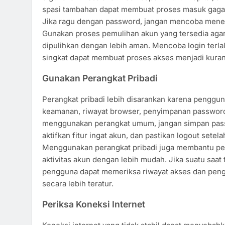
spasi tambahan dapat membuat proses masuk gaga
Jika ragu dengan password, jangan mencoba meneba
Gunakan proses pemulihan akun yang tersedia agar
dipulihkan dengan lebih aman. Mencoba login terla
singkat dapat membuat proses akses menjadi kuran
Gunakan Perangkat Pribadi
Perangkat pribadi lebih disarankan karena penggu
keamanan, riwayat browser, penyimpanan password, 
menggunakan perangkat umum, jangan simpan pas
aktifkan fitur ingat akun, dan pastikan logout setela
Menggunakan perangkat pribadi juga membantu p
aktivitas akun dengan lebih mudah. Jika suatu saat t
pengguna dapat memeriksa riwayat akses dan pen
secara lebih teratur.
Periksa Koneksi Internet