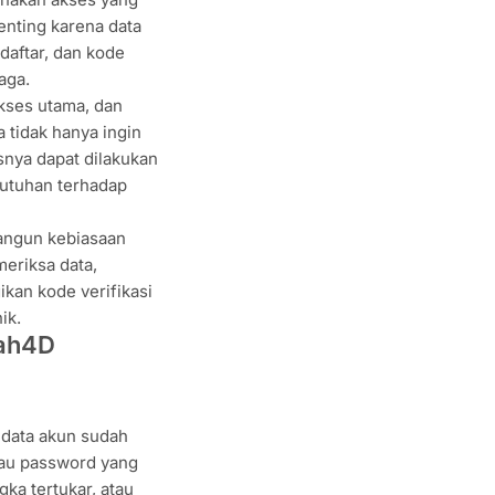
penting karena data
daftar, dan kode
aga.
kses utama, dan
tidak hanya ingin
snya dapat dilakukan
butuhan terhadap
ngun kebiasaan
meriksa data,
kan kode verifikasi
ik.
bah4D
 data akun sudah
atau password yang
gka tertukar, atau