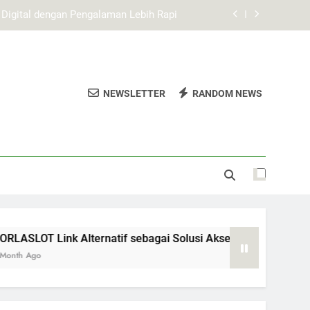
Digital dengan Pengalaman Lebih Rapi
ebagai Solusi Akses Aman dan Terarah
ngkap Login agar Akses Tetap Nyaman
NEWSLETTER
RANDOM NEWS
igital dengan Akses yang Terstruktur
Digital dengan Pengalaman Lebih Rapi
ebagai Solusi Akses Aman dan Terarah
ngkap Login agar Akses Tetap Nyaman
nk Alternatif sebagai Solusi Akses Aman dan Terarah