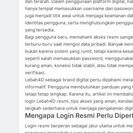
dan terarah. Dalam penggunaan platform digital, h
hanya tempat memasukkan username dan password
juga menjadi titik awal untuk menjaga keamanan da
identitas pengguna, serta menghubungkan penggun
yang tersedia.
Bagi pengguna baru, memahami akses resmi sangat 
terburu-buru saat mengisi data pribadi. Banyak kend
bukan karena sistem yang rumit, tetapi karena kes
seperti salah memasukkan password, menggunakan
kurang aman, koneksi tidak stabil, atau tidak mempe
verifikasi.
Lebah4D sebagai brand digital perlu dipahami mela
informatif. Pengguna membutuhkan panduan yang t
tetapi tetap lengkap. Karena itu, artikel ini memb
login Lebah4D resmi, tips akses yang aman, kenda
langkah sederhana untuk menjaga pengalaman digit
Mengapa Login Resmi Perlu Diper
Login resmi berperan sebagai jalur utama untuk m
pengguna mengetahui cara mengenali dan menggu