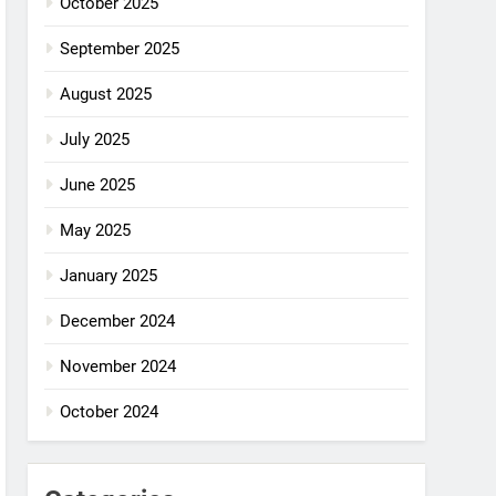
October 2025
September 2025
August 2025
July 2025
June 2025
May 2025
January 2025
December 2024
November 2024
October 2024