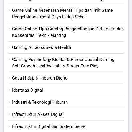
Game Online Kesehatan Mental Tips dan Trik Game
Pengelolaan Emosi Gaya Hidup Sehat
Game Online Tips Gaming Pengembangan Diri Fokus dan
Konsentrasi Teknik Gaming
Gaming Accessories & Health
Gaming Psychology Mental & Emosi Casual Gaming
Self-Growth Healthy Habits Stress-Free Play
Gaya Hidup & Hiburan Digital
Identitas Digital
Industri & Teknologi Hiburan
Infrastruktur Akses Digital
Infrastruktur Digital dan Sistem Server