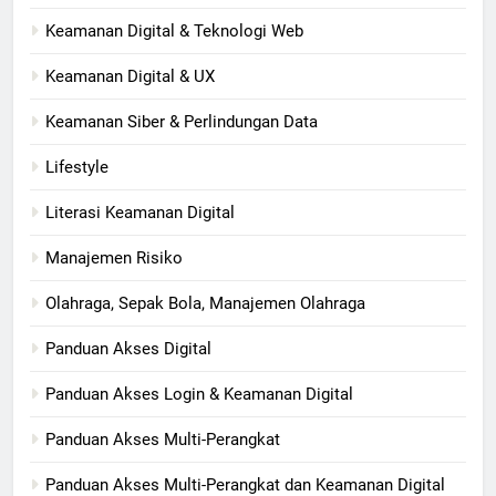
Keamanan Digital & Teknologi Web
Keamanan Digital & UX
Keamanan Siber & Perlindungan Data
Lifestyle
Literasi Keamanan Digital
Manajemen Risiko
Olahraga, Sepak Bola, Manajemen Olahraga
Panduan Akses Digital
Panduan Akses Login & Keamanan Digital
Panduan Akses Multi-Perangkat
Panduan Akses Multi-Perangkat dan Keamanan Digital