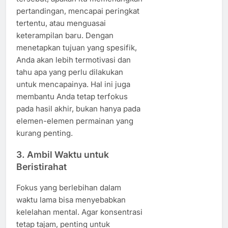
pertandingan, mencapai peringkat
tertentu, atau menguasai
keterampilan baru. Dengan
menetapkan tujuan yang spesifik,
Anda akan lebih termotivasi dan
tahu apa yang perlu dilakukan
untuk mencapainya. Hal ini juga
membantu Anda tetap terfokus
pada hasil akhir, bukan hanya pada
elemen-elemen permainan yang
kurang penting.
3.
Ambil Waktu untuk
Beristirahat
Fokus yang berlebihan dalam
waktu lama bisa menyebabkan
kelelahan mental. Agar konsentrasi
tetap tajam, penting untuk