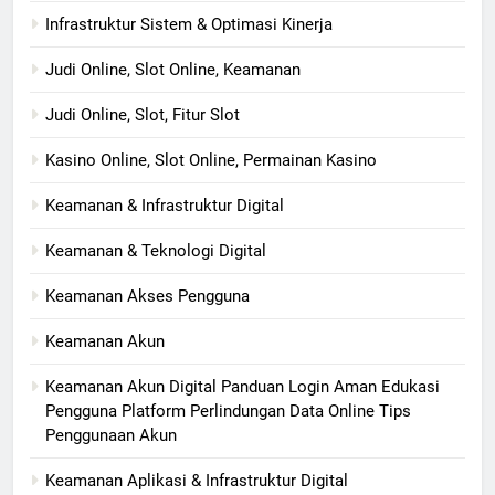
Infrastruktur Sistem & Optimasi Kinerja
Judi Online, Slot Online, Keamanan
Judi Online, Slot, Fitur Slot
Kasino Online, Slot Online, Permainan Kasino
Keamanan & Infrastruktur Digital
Keamanan & Teknologi Digital
Keamanan Akses Pengguna
Keamanan Akun
Keamanan Akun Digital Panduan Login Aman Edukasi
Pengguna Platform Perlindungan Data Online Tips
Penggunaan Akun
Keamanan Aplikasi & Infrastruktur Digital