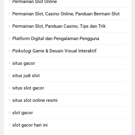
Permainan Slot Online
Permainan Slot, Casino Online, Panduan Bermain Slot
Permainan Slot, Panduan Casino, Tips dan Trik
Platform Digital dan Pengalaman Pengguna
Psikologi Game & Desain Visual Interaktif
situs gacor
situs judi slot
situs slot gacor
situs slot online resmi
slot gacor
slot gacor hari ini