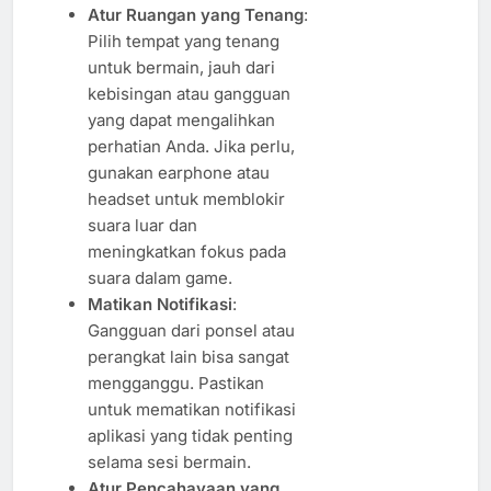
Atur Ruangan yang Tenang
:
Pilih tempat yang tenang
untuk bermain, jauh dari
kebisingan atau gangguan
yang dapat mengalihkan
perhatian Anda. Jika perlu,
gunakan earphone atau
headset untuk memblokir
suara luar dan
meningkatkan fokus pada
suara dalam game.
Matikan Notifikasi
:
Gangguan dari ponsel atau
perangkat lain bisa sangat
mengganggu. Pastikan
untuk mematikan notifikasi
aplikasi yang tidak penting
selama sesi bermain.
Atur Pencahayaan yang