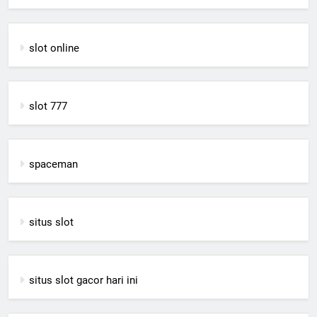
slot online
slot 777
spaceman
situs slot
situs slot gacor hari ini