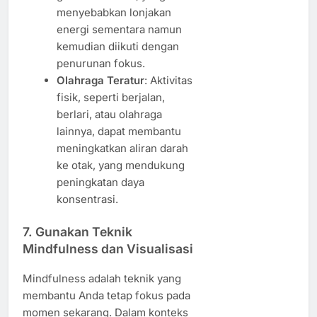
menyebabkan lonjakan
energi sementara namun
kemudian diikuti dengan
penurunan fokus.
Olahraga Teratur
: Aktivitas
fisik, seperti berjalan,
berlari, atau olahraga
lainnya, dapat membantu
meningkatkan aliran darah
ke otak, yang mendukung
peningkatan daya
konsentrasi.
7.
Gunakan Teknik
Mindfulness dan Visualisasi
Mindfulness adalah teknik yang
membantu Anda tetap fokus pada
momen sekarang. Dalam konteks