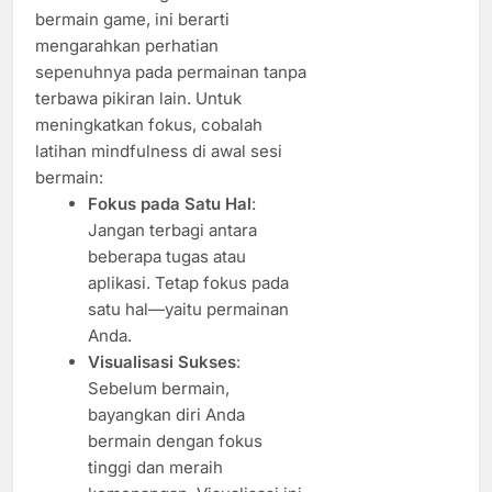
bermain game, ini berarti
mengarahkan perhatian
sepenuhnya pada permainan tanpa
terbawa pikiran lain. Untuk
meningkatkan fokus, cobalah
latihan mindfulness di awal sesi
bermain:
Fokus pada Satu Hal
:
Jangan terbagi antara
beberapa tugas atau
aplikasi. Tetap fokus pada
satu hal—yaitu permainan
Anda.
Visualisasi Sukses
:
Sebelum bermain,
bayangkan diri Anda
bermain dengan fokus
tinggi dan meraih