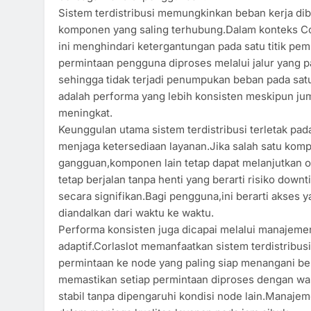
Sistem terdistribusi memungkinkan beban kerja di
komponen yang saling terhubung.Dalam konteks Co
ini menghindari ketergantungan pada satu titik pem
permintaan pengguna diproses melalui jalur yang p
sehingga tidak terjadi penumpukan beban pada sat
adalah performa yang lebih konsisten meskipun j
meningkat.
Keunggulan utama sistem terdistribusi terletak p
menjaga ketersediaan layanan.Jika salah satu ko
gangguan,komponen lain tetap dapat melanjutkan o
tetap berjalan tanpa henti yang berarti risiko down
secara signifikan.Bagi pengguna,ini berarti akses y
diandalkan dari waktu ke waktu.
Performa konsisten juga dicapai melalui manajemen
adaptif.Corlaslot memanfaatkan sistem terdistribu
permintaan ke node yang paling siap menangani be
memastikan setiap permintaan diproses dengan wa
stabil tanpa dipengaruhi kondisi node lain.Manajem