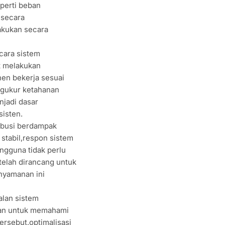
eperti beban
 secara
lakukan secara
cara sistem
ot melakukan
en bekerja sesuai
ngukur ketahanan
njadi dasar
sisten.
ribusi berdampak
stabil,respon sistem
ngguna tidak perlu
telah dirancang untuk
nyamanan ini
alan sistem
naan untuk memahami
 tersebut,optimalisasi