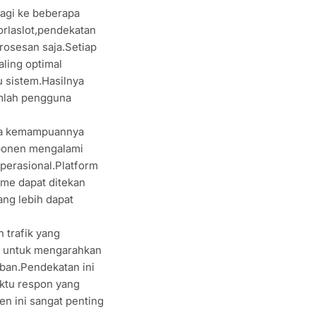
bagi ke beberapa
rlaslot,pendekatan
rosesan saja.Setiap
aling optimal
u sistem.Hasilnya
umlah pengguna
ada kemampuannya
mponen mengalami
perasional.Platform
time dapat ditekan
ang lebih dapat
 trafik yang
si untuk mengarahkan
ban.Pendekatan ini
ktu respon yang
en ini sangat penting