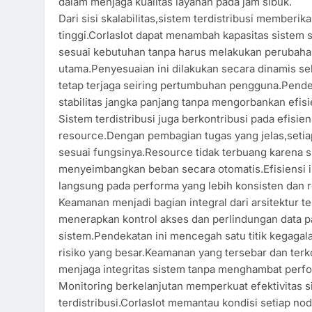
dalam menjaga kualitas layanan pada jam sibuk.
Dari sisi skalabilitas,sistem terdistribusi memberikan
tinggi.Corlaslot dapat menambah kapasitas sistem 
sesuai kebutuhan tanpa harus melakukan perubahan
utama.Penyesuaian ini dilakukan secara dinamis s
tetap terjaga seiring pertumbuhan pengguna.Pend
stabilitas jangka panjang tanpa mengorbankan efisi
Sistem terdistribusi juga berkontribusi pada efisi
resource.Dengan pembagian tugas yang jelas,seti
sesuai fungsinya.Resource tidak terbuang karena s
menyeimbangkan beban secara otomatis.Efisiensi 
langsung pada performa yang lebih konsisten dan r
Keamanan menjadi bagian integral dari arsitektur ter
menerapkan kontrol akses dan perlindungan data pa
sistem.Pendekatan ini mencegah satu titik kegagal
risiko yang besar.Keamanan yang tersebar dan ter
menjaga integritas sistem tanpa menghambat perf
Monitoring berkelanjutan memperkuat efektivitas s
terdistribusi.Corlaslot memantau kondisi setiap no