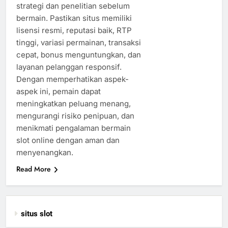
strategi dan penelitian sebelum
bermain. Pastikan situs memiliki
lisensi resmi, reputasi baik, RTP
tinggi, variasi permainan, transaksi
cepat, bonus menguntungkan, dan
layanan pelanggan responsif.
Dengan memperhatikan aspek-
aspek ini, pemain dapat
meningkatkan peluang menang,
mengurangi risiko penipuan, dan
menikmati pengalaman bermain
slot online dengan aman dan
menyenangkan.
Read More
situs slot