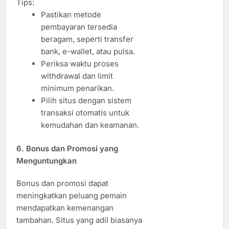
Tips:
Pastikan metode
pembayaran tersedia
beragam, seperti transfer
bank, e-wallet, atau pulsa.
Periksa waktu proses
withdrawal dan limit
minimum penarikan.
Pilih situs dengan sistem
transaksi otomatis untuk
kemudahan dan keamanan.
6. Bonus dan Promosi yang
Menguntungkan
Bonus dan promosi dapat
meningkatkan peluang pemain
mendapatkan kemenangan
tambahan. Situs yang adil biasanya