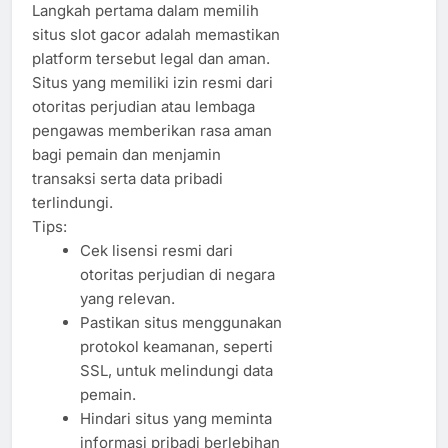
Langkah pertama dalam memilih
situs slot gacor adalah memastikan
platform tersebut legal dan aman.
Situs yang memiliki izin resmi dari
otoritas perjudian atau lembaga
pengawas memberikan rasa aman
bagi pemain dan menjamin
transaksi serta data pribadi
terlindungi.
Tips:
Cek lisensi resmi dari
otoritas perjudian di negara
yang relevan.
Pastikan situs menggunakan
protokol keamanan, seperti
SSL, untuk melindungi data
pemain.
Hindari situs yang meminta
informasi pribadi berlebihan