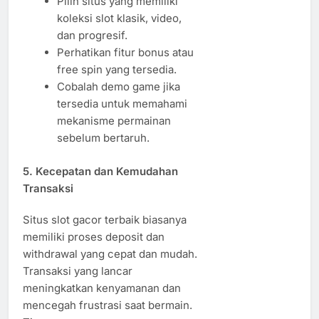
Pilih situs yang memiliki
koleksi slot klasik, video,
dan progresif.
Perhatikan fitur bonus atau
free spin yang tersedia.
Cobalah demo game jika
tersedia untuk memahami
mekanisme permainan
sebelum bertaruh.
5. Kecepatan dan Kemudahan
Transaksi
Situs slot gacor terbaik biasanya
memiliki proses deposit dan
withdrawal yang cepat dan mudah.
Transaksi yang lancar
meningkatkan kenyamanan dan
mencegah frustrasi saat bermain.