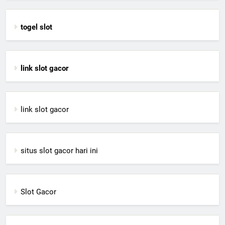
togel slot
link slot gacor
link slot gacor
situs slot gacor hari ini
Slot Gacor