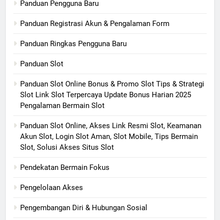
Panduan Pengguna Baru
Panduan Registrasi Akun & Pengalaman Form
Panduan Ringkas Pengguna Baru
Panduan Slot
Panduan Slot Online Bonus & Promo Slot Tips & Strategi
Slot Link Slot Terpercaya Update Bonus Harian 2025
Pengalaman Bermain Slot
Panduan Slot Online, Akses Link Resmi Slot, Keamanan
Akun Slot, Login Slot Aman, Slot Mobile, Tips Bermain
Slot, Solusi Akses Situs Slot
Pendekatan Bermain Fokus
Pengelolaan Akses
Pengembangan Diri & Hubungan Sosial