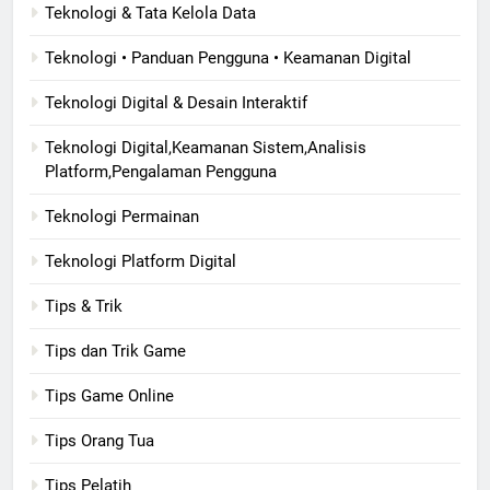
Teknologi & Tata Kelola Data
Teknologi • Panduan Pengguna • Keamanan Digital
Teknologi Digital & Desain Interaktif
Teknologi Digital,Keamanan Sistem,Analisis
Platform,Pengalaman Pengguna
Teknologi Permainan
Teknologi Platform Digital
Tips & Trik
Tips dan Trik Game
Tips Game Online
Tips Orang Tua
Tips Pelatih