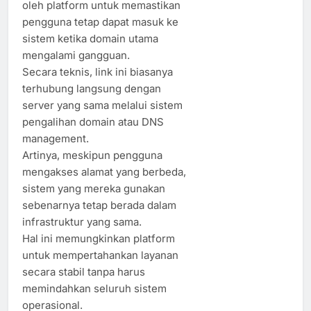
oleh platform untuk memastikan
pengguna tetap dapat masuk ke
sistem ketika domain utama
mengalami gangguan.
Secara teknis, link ini biasanya
terhubung langsung dengan
server yang sama melalui sistem
pengalihan domain atau DNS
management.
Artinya, meskipun pengguna
mengakses alamat yang berbeda,
sistem yang mereka gunakan
sebenarnya tetap berada dalam
infrastruktur yang sama.
Hal ini memungkinkan platform
untuk mempertahankan layanan
secara stabil tanpa harus
memindahkan seluruh sistem
operasional.