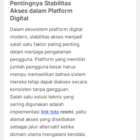
Pentingnya Stabilitas
Akses dalam Platform
Digital
Dalam ekosistem platform digital
modern, stabilitas akses menjadi
salah satu faktor paling penting
dalam menjaga pengalaman
pengguna. Platform yang memiliki
jumlah pengguna besar harus
mampu memastikan bahwa sistem
mereka tetap dapat diakses secara
konsisten tanpa gangguan.
Salah satu solusi teknis yang
sering digunakan adalah
implementasi
link toto
resmi
, yaitu
alamat akses yang disediakan
sebagai jalur alternatif ketika
domain utama mengalami kendala.