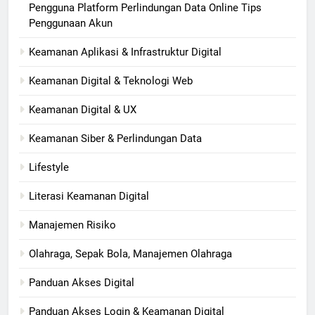
Pengguna Platform Perlindungan Data Online Tips
Penggunaan Akun
Keamanan Aplikasi & Infrastruktur Digital
Keamanan Digital & Teknologi Web
Keamanan Digital & UX
Keamanan Siber & Perlindungan Data
Lifestyle
Literasi Keamanan Digital
Manajemen Risiko
Olahraga, Sepak Bola, Manajemen Olahraga
Panduan Akses Digital
Panduan Akses Login & Keamanan Digital