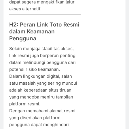
dapat segera mengaktifkan jalur
akses alternatif.
H2: Peran Link Toto Resmi
dalam Keamanan
Pengguna
Selain menjaga stabilitas akses,
link resmi juga berperan penting
dalam melindungi pengguna dari
potensi risiko keamanan.
Dalam lingkungan digital, salah
satu masalah yang sering muncul
adalah keberadaan situs tiruan
yang mencoba meniru tampilan
platform resmi.
Dengan memahami alamat resmi
yang disediakan platform,
pengguna dapat menghindari