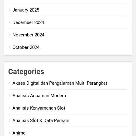
January 2025
December 2024
November 2024
October 2024
Categories
Akses Digital dan Pengalaman Multi Perangkat
Analisis Ancaman Modern
Analisis Kenyamanan Slot
Analisis Slot & Data Pemain
Anime