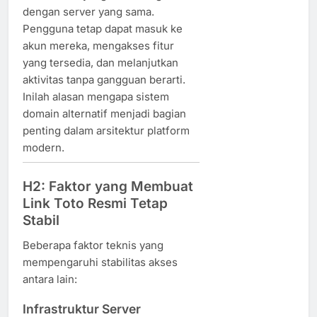
dengan server yang sama.
Pengguna tetap dapat masuk ke
akun mereka, mengakses fitur
yang tersedia, dan melanjutkan
aktivitas tanpa gangguan berarti.
Inilah alasan mengapa sistem
domain alternatif menjadi bagian
penting dalam arsitektur platform
modern.
H2: Faktor yang Membuat
Link Toto Resmi Tetap
Stabil
Beberapa faktor teknis yang
mempengaruhi stabilitas akses
antara lain:
Infrastruktur Server