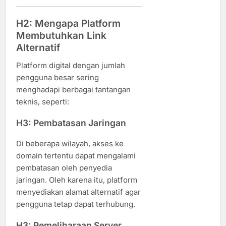
H2: Mengapa Platform
Membutuhkan Link
Alternatif
Platform digital dengan jumlah
pengguna besar sering
menghadapi berbagai tantangan
teknis, seperti:
H3: Pembatasan Jaringan
Di beberapa wilayah, akses ke
domain tertentu dapat mengalami
pembatasan oleh penyedia
jaringan. Oleh karena itu, platform
menyediakan alamat alternatif agar
pengguna tetap dapat terhubung.
H3: Pemeliharaan Server