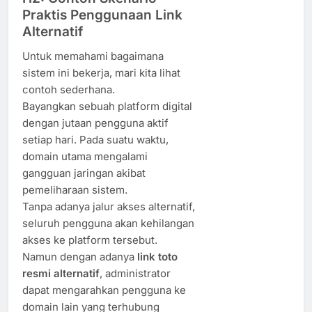
Praktis Penggunaan Link
Alternatif
Untuk memahami bagaimana
sistem ini bekerja, mari kita lihat
contoh sederhana.
Bayangkan sebuah platform digital
dengan jutaan pengguna aktif
setiap hari. Pada suatu waktu,
domain utama mengalami
gangguan jaringan akibat
pemeliharaan sistem.
Tanpa adanya jalur akses alternatif,
seluruh pengguna akan kehilangan
akses ke platform tersebut.
Namun dengan adanya
link toto
resmi alternatif
, administrator
dapat mengarahkan pengguna ke
domain lain yang terhubung