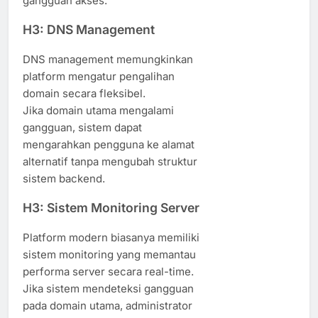
gangguan akses.
H3: DNS Management
DNS management memungkinkan
platform mengatur pengalihan
domain secara fleksibel.
Jika domain utama mengalami
gangguan, sistem dapat
mengarahkan pengguna ke alamat
alternatif tanpa mengubah struktur
sistem backend.
H3: Sistem Monitoring Server
Platform modern biasanya memiliki
sistem monitoring yang memantau
performa server secara real-time.
Jika sistem mendeteksi gangguan
pada domain utama, administrator