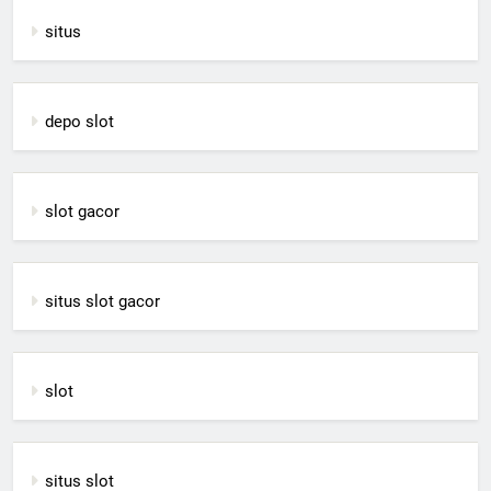
situs
depo slot
slot gacor
situs slot gacor
slot
situs slot