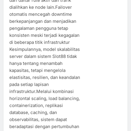
dari daftar rute aktif dan trafik
dialihkan ke node lain.Failover
otomatis mencegah downtime
berkepanjangan dan menjadikan
pengalaman pengguna tetap
konsisten meski terjadi kegagalan
di beberapa titik infrastruktur
Kesimpulannya, model skalabilitas
server dalam sistem Slot88 tidak
hanya tentang menambah
kapasitas, tetapi mengelola
elastisitas, resilien, dan keandalan
pada setiap lapisan
infrastruktur.Melalui kombinasi
horizontal scaling, load balancing,
containerization, replikasi
database, caching, dan
observabilitas, sistem dapat
beradaptasi dengan pertumbuhan