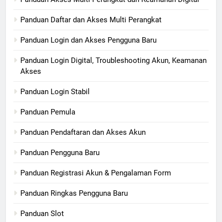
Panduan Daftar dan Akses Multi Perangkat
Panduan Login dan Akses Pengguna Baru
Panduan Login Digital, Troubleshooting Akun, Keamanan
Akses
Panduan Login Stabil
Panduan Pemula
Panduan Pendaftaran dan Akses Akun
Panduan Pengguna Baru
Panduan Registrasi Akun & Pengalaman Form
Panduan Ringkas Pengguna Baru
Panduan Slot