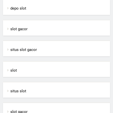
depo slot
slot gacor
situs slot gacor
slot
situs slot
slot gacor