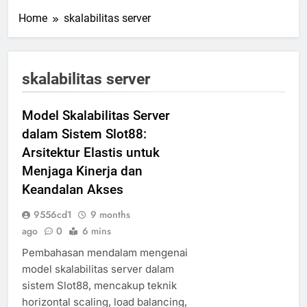
Home
skalabilitas server
skalabilitas server
Model Skalabilitas Server
dalam Sistem Slot88:
Arsitektur Elastis untuk
Menjaga Kinerja dan
Keandalan Akses
9556cd1
9 months
ago
0
6 mins
Pembahasan mendalam mengenai
model skalabilitas server dalam
sistem Slot88, mencakup teknik
horizontal scaling, load balancing,