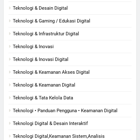
Teknologi & Desain Digital
Teknologi & Gaming / Edukasi Digital
Teknologi & Infrastruktur Digital
Teknologi & Inovasi
Teknologi & Inovasi Digital
Teknologi & Keamanan Akses Digital
Teknologi & Keamanan Digital
Teknologi & Tata Kelola Data
Teknologi • Panduan Pengguna • Keamanan Digital
Teknologi Digital & Desain Interaktif
Teknologi Digital,Keamanan Sistem,Analisis