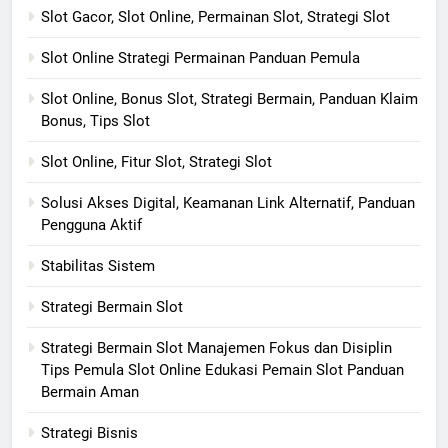
Slot Gacor, Slot Online, Permainan Slot, Strategi Slot
Slot Online Strategi Permainan Panduan Pemula
Slot Online, Bonus Slot, Strategi Bermain, Panduan Klaim
Bonus, Tips Slot
Slot Online, Fitur Slot, Strategi Slot
Solusi Akses Digital, Keamanan Link Alternatif, Panduan
Pengguna Aktif
Stabilitas Sistem
Strategi Bermain Slot
Strategi Bermain Slot Manajemen Fokus dan Disiplin
Tips Pemula Slot Online Edukasi Pemain Slot Panduan
Bermain Aman
Strategi Bisnis