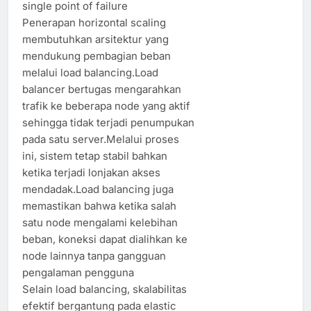
single point of failure
Penerapan horizontal scaling
membutuhkan arsitektur yang
mendukung pembagian beban
melalui load balancing.Load
balancer bertugas mengarahkan
trafik ke beberapa node yang aktif
sehingga tidak terjadi penumpukan
pada satu server.Melalui proses
ini, sistem tetap stabil bahkan
ketika terjadi lonjakan akses
mendadak.Load balancing juga
memastikan bahwa ketika salah
satu node mengalami kelebihan
beban, koneksi dapat dialihkan ke
node lainnya tanpa gangguan
pengalaman pengguna
Selain load balancing, skalabilitas
efektif bergantung pada elastic