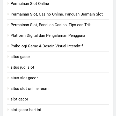
Permainan Slot Online
Permainan Slot, Casino Online, Panduan Bermain Slot
Permainan Slot, Panduan Casino, Tips dan Trik
Platform Digital dan Pengalaman Pengguna
Psikologi Game & Desain Visual Interaktif
situs gacor
situs judi slot
situs slot gacor
situs slot online resmi
slot gacor
slot gacor hari ini