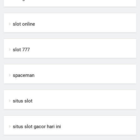
slot online
slot 777
spaceman
situs slot
situs slot gacor hari ini