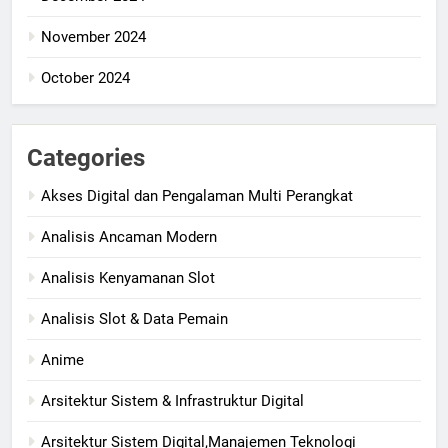
November 2024
October 2024
Categories
Akses Digital dan Pengalaman Multi Perangkat
Analisis Ancaman Modern
Analisis Kenyamanan Slot
Analisis Slot & Data Pemain
Anime
Arsitektur Sistem & Infrastruktur Digital
Arsitektur Sistem Digital,Manajemen Teknologi