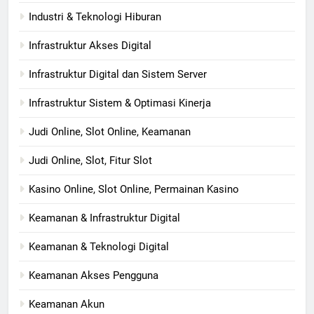
Industri & Teknologi Hiburan
Infrastruktur Akses Digital
Infrastruktur Digital dan Sistem Server
Infrastruktur Sistem & Optimasi Kinerja
Judi Online, Slot Online, Keamanan
Judi Online, Slot, Fitur Slot
Kasino Online, Slot Online, Permainan Kasino
Keamanan & Infrastruktur Digital
Keamanan & Teknologi Digital
Keamanan Akses Pengguna
Keamanan Akun