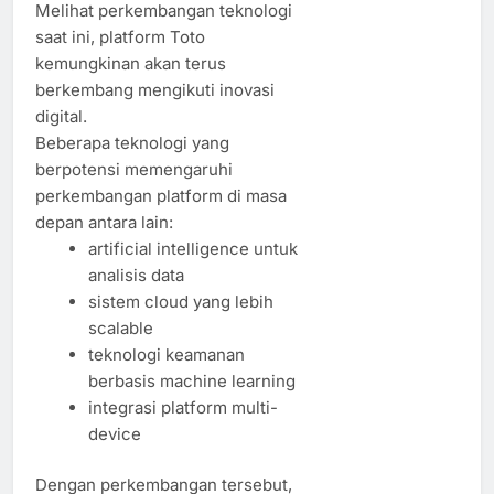
Melihat perkembangan teknologi
saat ini, platform Toto
kemungkinan akan terus
berkembang mengikuti inovasi
digital.
Beberapa teknologi yang
berpotensi memengaruhi
perkembangan platform di masa
depan antara lain:
artificial intelligence untuk
analisis data
sistem cloud yang lebih
scalable
teknologi keamanan
berbasis machine learning
integrasi platform multi-
device
Dengan perkembangan tersebut,