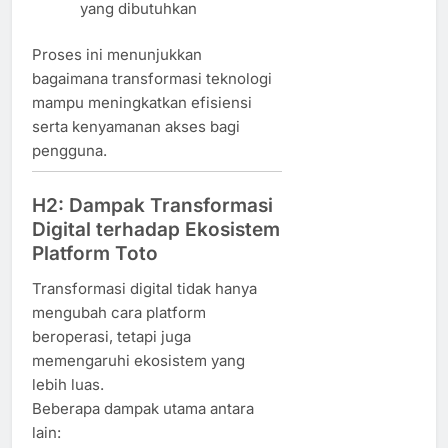
yang dibutuhkan
Proses ini menunjukkan
bagaimana transformasi teknologi
mampu meningkatkan efisiensi
serta kenyamanan akses bagi
pengguna.
H2: Dampak Transformasi
Digital terhadap Ekosistem
Platform Toto
Transformasi digital tidak hanya
mengubah cara platform
beroperasi, tetapi juga
memengaruhi ekosistem yang
lebih luas.
Beberapa dampak utama antara
lain: