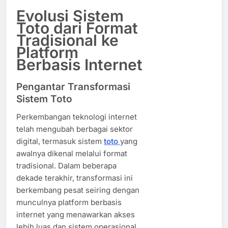
Evolusi Sistem
Toto dari Format
Tradisional ke
Platform
Berbasis Internet
Pengantar Transformasi
Sistem Toto
Perkembangan teknologi internet
telah mengubah berbagai sektor
digital, termasuk sistem
toto
yang
awalnya dikenal melalui format
tradisional. Dalam beberapa
dekade terakhir, transformasi ini
berkembang pesat seiring dengan
munculnya platform berbasis
internet yang menawarkan akses
lebih luas dan sistem operasional