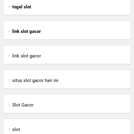
togel slot
link slot gacor
link slot gacor
situs slot gacor hari ini
Slot Gacor
slot