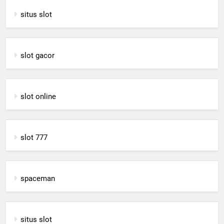
situs slot
slot gacor
slot online
slot 777
spaceman
situs slot