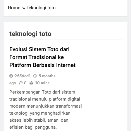
Home
teknologi toto
teknologi toto
Evolusi Sistem Toto dari
Format Tradisional ke
Platform Berbasis Internet
9556cd1
5 months
ago
0
10 mins
Perkembangan Toto dari sistem
tradisional menuju platform digital
modern menunjukkan transformasi
teknologi yang menghadirkan
akses lebih stabil, aman, dan
efisien bagi pengguna.