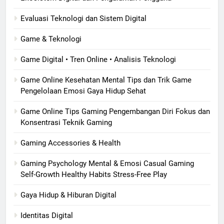
Evaluasi Teknologi dan Sistem Digital
Game & Teknologi
Game Digital • Tren Online • Analisis Teknologi
Game Online Kesehatan Mental Tips dan Trik Game
Pengelolaan Emosi Gaya Hidup Sehat
Game Online Tips Gaming Pengembangan Diri Fokus dan
Konsentrasi Teknik Gaming
Gaming Accessories & Health
Gaming Psychology Mental & Emosi Casual Gaming
Self-Growth Healthy Habits Stress-Free Play
Gaya Hidup & Hiburan Digital
Identitas Digital