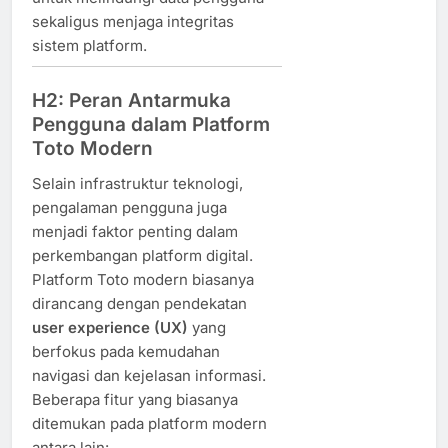
sekaligus menjaga integritas
sistem platform.
H2: Peran Antarmuka
Pengguna dalam Platform
Toto Modern
Selain infrastruktur teknologi,
pengalaman pengguna juga
menjadi faktor penting dalam
perkembangan platform digital.
Platform Toto modern biasanya
dirancang dengan pendekatan
user experience (UX)
yang
berfokus pada kemudahan
navigasi dan kejelasan informasi.
Beberapa fitur yang biasanya
ditemukan pada platform modern
antara lain: