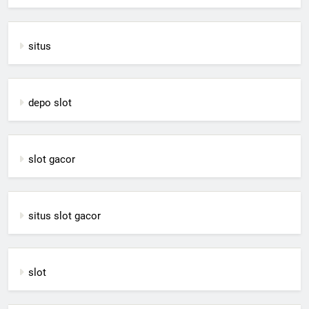
situs
depo slot
slot gacor
situs slot gacor
slot