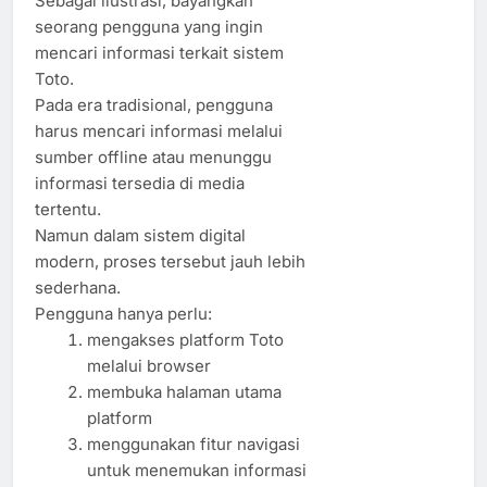
Sebagai ilustrasi, bayangkan
seorang pengguna yang ingin
mencari informasi terkait sistem
Toto.
Pada era tradisional, pengguna
harus mencari informasi melalui
sumber offline atau menunggu
informasi tersedia di media
tertentu.
Namun dalam sistem digital
modern, proses tersebut jauh lebih
sederhana.
Pengguna hanya perlu:
mengakses platform Toto
melalui browser
membuka halaman utama
platform
menggunakan fitur navigasi
untuk menemukan informasi