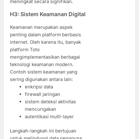
meningkat secara signifikan.
H3: Sistem Keamanan Digital
Keamanan merupakan aspek
penting dalam platform berbasis
internet. Oleh karena itu, banyak
platform Toto
mengimplementasikan berbagai
teknologi keamanan modern.
Contoh sistem keamanan yang
sering digunakan antara lain:
enkripsi data
firewall jaringan
sistem deteksi aktivitas
mencurigakan
autentikasi multi-layer
Langkah-langkah ini bertujuan
untuk melindungi data pengguna