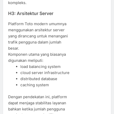
kompleks.
H3: Arsitektur Server
Platform Toto modern umumnya
menggunakan arsitektur server
yang dirancang untuk menangani
trafik pengguna dalam jumlah
besar.
Komponen utama yang biasanya
digunakan meliputi:
load balancing system
cloud server infrastructure
distributed database
caching system
Dengan pendekatan ini, platform
dapat menjaga stabilitas layanan
bahkan ketika jumlah pengguna