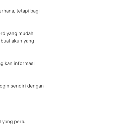
rhana, tetapi bagi
rd yang mudah
buat akun yang
gikan informasi
login sendiri dengan
 yang perlu