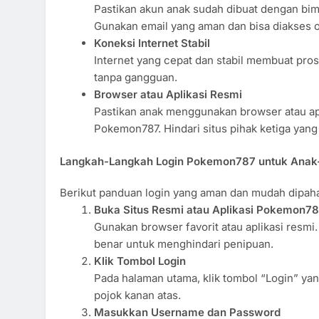
Pastikan akun anak sudah dibuat dengan bim
Gunakan email yang aman dan bisa diakses o
Koneksi Internet Stabil
Internet yang cepat dan stabil membuat prose
tanpa gangguan.
Browser atau Aplikasi Resmi
Pastikan anak menggunakan browser atau apl
Pokemon787. Hindari situs pihak ketiga yang 
Langkah-Langkah Login Pokemon787 untuk Anak
Berikut panduan login yang aman dan mudah dipah
Buka Situs Resmi atau Aplikasi Pokemon7
Gunakan browser favorit atau aplikasi resmi.
benar untuk menghindari penipuan.
Klik Tombol Login
Pada halaman utama, klik tombol “Login” yang
pojok kanan atas.
Masukkan Username dan Password