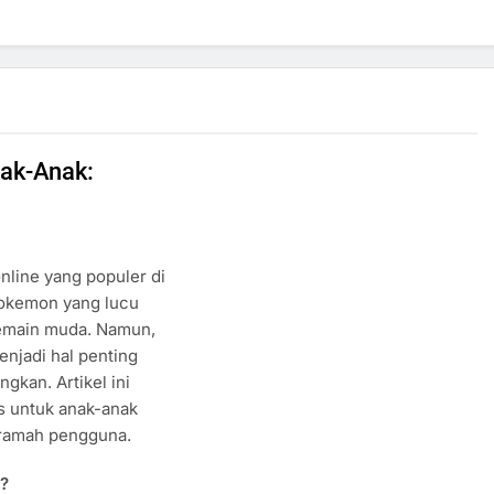
ak-Anak:
nline yang populer di
Pokemon yang lucu
pemain muda. Namun,
njadi hal penting
kan. Artikel ini
s untuk anak-anak
 ramah pengguna.
?