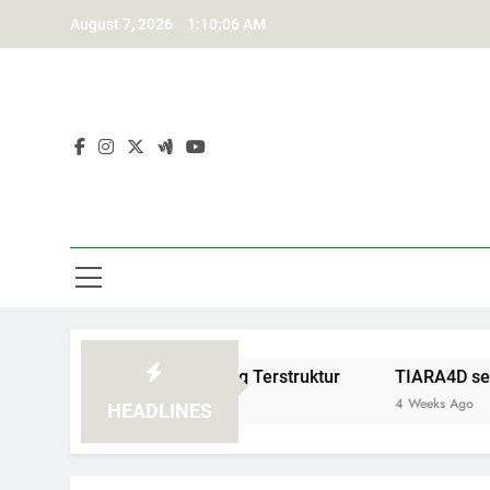
Skip
August 7, 2026
1:10:07 AM
to
content
AC
Dapatkan 
dengan Akses yang Terstruktur
TIARA4D sebagai Platfo
4 Weeks Ago
HEADLINES