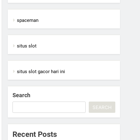
spaceman
situs slot
situs slot gacor hari ini
Search
SEARCH
Recent Posts