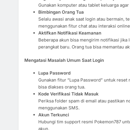
Gunakan komputer atau tablet keluarga agar
Bimbingan Orang Tua
Selalu awasi anak saat login atau bermain, t
menggunakan fitur chat atau interaksi online
Aktifkan Notifikasi Keamanan
Beberapa akun bisa mengirim notifikasi jika l
perangkat baru. Orang tua bisa memantau akti
Mengatasi Masalah Umum Saat Login
Lupa Password
Gunakan fitur “Lupa Password” untuk reset 
bisa diakses orang tua.
Kode Verifikasi Tidak Masuk
Periksa folder spam di email atau pastikan no
menggunakan SMS.
Akun Terkunci
Hubungi tim support resmi Pokemon787 unt
akun.