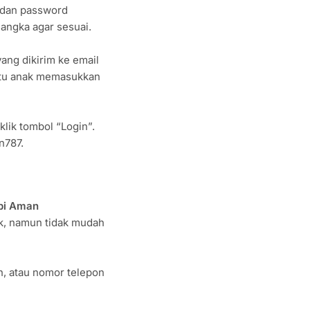
 dan password
 angka agar sesuai.
ang dikirim ke email
ntu anak memasukkan
klik tombol “Login”.
n787.
pi Aman
ak, namun tidak mudah
, atau nomor telepon