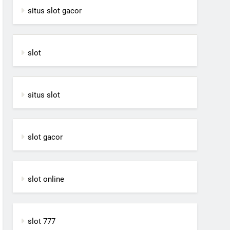
situs slot gacor
slot
situs slot
slot gacor
slot online
slot 777