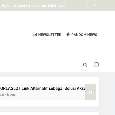
Digital dengan Pengalaman Lebih Rapi
ebagai Solusi Akses Aman dan Terarah
ngkap Login agar Akses Tetap Nyaman
NEWSLETTER
RANDOM NEWS
igital dengan Akses yang Terstruktur
Digital dengan Pengalaman Lebih Rapi
ebagai Solusi Akses Aman dan Terarah
ngkap Login agar Akses Tetap Nyaman
nk Alternatif sebagai Solusi Akses Aman dan Terarah