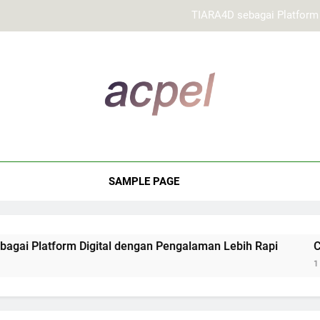
TIARA4D sebagai Platform 
CORLASLOT Link Alternatif s
Panduan Le
LEBAH4D sebagai Ekosistem D
PEL
TIARA4D sebagai Platform 
Sumber Pembelajaran Berkualitas Di ACPEL.
CORLASLOT Link Alternatif s
SAMPLE PAGE
Panduan Le
rm Digital dengan Pengalaman Lebih Rapi
CORLASLOT Li
1 Month Ago