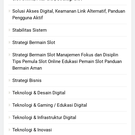
Solusi Akses Digital, Keamanan Link Alternatif, Panduan
Pengguna Aktif
Stabilitas Sistem
Strategi Bermain Slot
Strategi Bermain Slot Manajemen Fokus dan Disiplin
Tips Pemula Slot Online Edukasi Pemain Slot Panduan
Bermain Aman
Strategi Bisnis
Teknologi & Desain Digital
Teknologi & Gaming / Edukasi Digital
Teknologi & Infrastruktur Digital
Teknologi & Inovasi