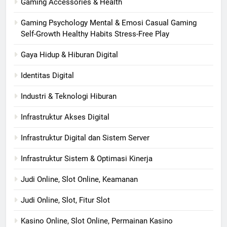
Gaming Accessories & Health
Gaming Psychology Mental & Emosi Casual Gaming
Self-Growth Healthy Habits Stress-Free Play
Gaya Hidup & Hiburan Digital
Identitas Digital
Industri & Teknologi Hiburan
Infrastruktur Akses Digital
Infrastruktur Digital dan Sistem Server
Infrastruktur Sistem & Optimasi Kinerja
Judi Online, Slot Online, Keamanan
Judi Online, Slot, Fitur Slot
Kasino Online, Slot Online, Permainan Kasino