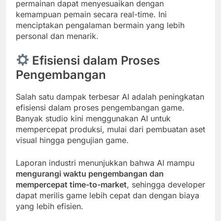
permainan dapat menyesuaikan dengan
kemampuan pemain secara real-time. Ini
menciptakan pengalaman bermain yang lebih
personal dan menarik.
Efisiensi dalam Proses
Pengembangan
Salah satu dampak terbesar AI adalah peningkatan
efisiensi dalam proses pengembangan game.
Banyak studio kini menggunakan AI untuk
mempercepat produksi, mulai dari pembuatan aset
visual hingga pengujian game.
Laporan industri menunjukkan bahwa AI mampu
mengurangi waktu pengembangan dan
mempercepat time-to-market
, sehingga developer
dapat merilis game lebih cepat dan dengan biaya
yang lebih efisien.