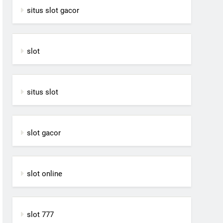
situs slot gacor
slot
situs slot
slot gacor
slot online
slot 777