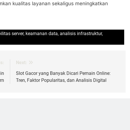
nkan kualitas layanan sekaligus meningkatkan
bilitas server, keamanan data, analisis infrastruktur,
s:
Next:
in
Slot Gacor yang Banyak Dicari Pemain Online:
rn
Tren, Faktor Popularitas, dan Analisis Digital