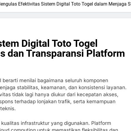
engulas Efektivitas Sistem Digital Toto Togel dalam Menjaga S
stem Digital Toto Togel
s dan Transparansi Platform
el berarti menilai bagaimana seluruh komponen
menjaga stabilitas, keamanan, dan konsistensi layanan.
vitas tidak lagi hanya diukur dari kecepatan akses,
respons terhadap lonjakan trafik, serta kemampuan
teknis.
 kualitas infrastruktur yang digunakan. Platform
ud computing untuk memastikan fleksibilitas dan