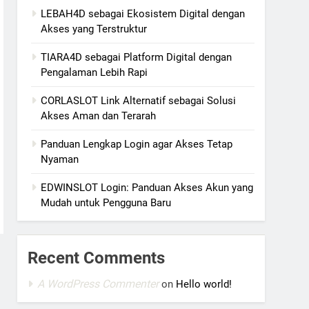
LEBAH4D sebagai Ekosistem Digital dengan
Akses yang Terstruktur
TIARA4D sebagai Platform Digital dengan
Pengalaman Lebih Rapi
CORLASLOT Link Alternatif sebagai Solusi
Akses Aman dan Terarah
Panduan Lengkap Login agar Akses Tetap
Nyaman
EDWINSLOT Login: Panduan Akses Akun yang
Mudah untuk Pengguna Baru
Recent Comments
A WordPress Commenter
on
Hello world!