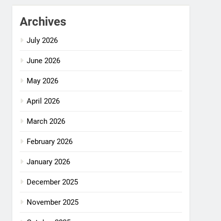
Archives
July 2026
June 2026
May 2026
April 2026
March 2026
February 2026
January 2026
December 2025
November 2025