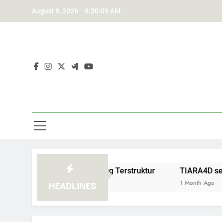
Skip
August 8, 2026
6:30:10 AM
to
content
AC
Dapatkan 
 dengan Akses yang Terstruktur
TIARA4D sebagai Platf
1 Month Ago
HEADLINES