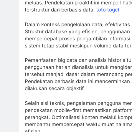
meluas. Pendekatan proaktif ini memperlihat
terstruktur dan berbasis data.
toto togel
Dalam konteks pengelolaan data, efektivitas
Struktur database yang efisien, penggunaan
mempercepat proses pengambilan informasi.
sistem tetap stabil meskipun volume data te
Pemanfaatan big data dan analisis historis t
penggunaan harian dianalisis untuk mengidenti
tersebut menjadi dasar dalam merancang peni
Pendekatan berbasis data ini mencerminkan
dilakukan secara objektif.
Selain sisi teknis, pengalaman pengguna menj
pendekatan mobile-first memastikan platfor
perangkat. Optimalisasi konten melalui komp
membantu mempercepat waktu muat halaman. 
efisien.