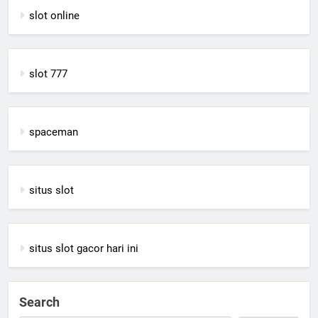
slot online
slot 777
spaceman
situs slot
situs slot gacor hari ini
Search