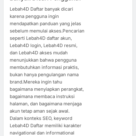
Lebah4D Daftar banyak dicari
karena pengguna ingin
mendapatkan panduan yang jelas
sebelum memulai akses.Pencarian
seperti Lebah4D daftar akun,
Lebah4D login, Lebah4D resmi,
dan Lebah4D akses mudah
menunjukkan bahwa pengguna
membutuhkan informasi praktis,
bukan hanya pengulangan nama
brand.Mereka ingin tahu
bagaimana menyiapkan perangkat,
bagaimana membaca instruksi
halaman, dan bagaimana menjaga
akun tetap aman sejak awal.
Dalam konteks SEO, keyword
Lebah4D Daftar memiliki karakter
navigational dan informational