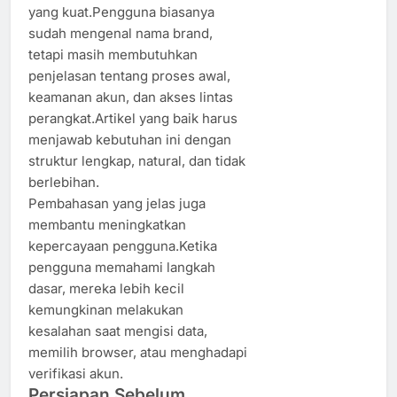
yang kuat.Pengguna biasanya
sudah mengenal nama brand,
tetapi masih membutuhkan
penjelasan tentang proses awal,
keamanan akun, dan akses lintas
perangkat.Artikel yang baik harus
menjawab kebutuhan ini dengan
struktur lengkap, natural, dan tidak
berlebihan.
Pembahasan yang jelas juga
membantu meningkatkan
kepercayaan pengguna.Ketika
pengguna memahami langkah
dasar, mereka lebih kecil
kemungkinan melakukan
kesalahan saat mengisi data,
memilih browser, atau menghadapi
verifikasi akun.
Persiapan Sebelum