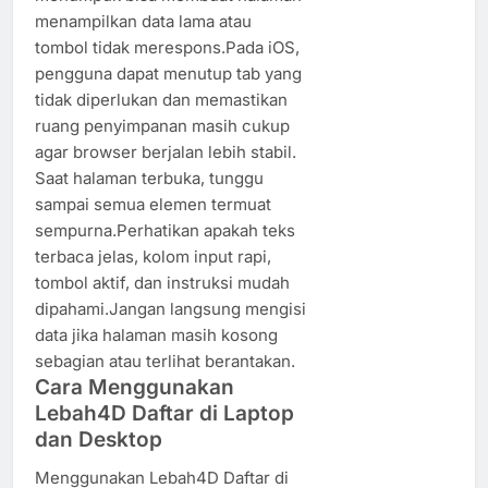
menampilkan data lama atau
tombol tidak merespons.Pada iOS,
pengguna dapat menutup tab yang
tidak diperlukan dan memastikan
ruang penyimpanan masih cukup
agar browser berjalan lebih stabil.
Saat halaman terbuka, tunggu
sampai semua elemen termuat
sempurna.Perhatikan apakah teks
terbaca jelas, kolom input rapi,
tombol aktif, dan instruksi mudah
dipahami.Jangan langsung mengisi
data jika halaman masih kosong
sebagian atau terlihat berantakan.
Cara Menggunakan
Lebah4D Daftar di Laptop
dan Desktop
Menggunakan Lebah4D Daftar di