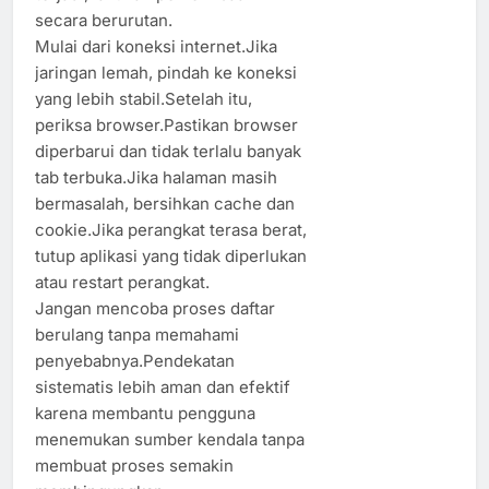
secara berurutan.
Mulai dari koneksi internet.Jika
jaringan lemah, pindah ke koneksi
yang lebih stabil.Setelah itu,
periksa browser.Pastikan browser
diperbarui dan tidak terlalu banyak
tab terbuka.Jika halaman masih
bermasalah, bersihkan cache dan
cookie.Jika perangkat terasa berat,
tutup aplikasi yang tidak diperlukan
atau restart perangkat.
Jangan mencoba proses daftar
berulang tanpa memahami
penyebabnya.Pendekatan
sistematis lebih aman dan efektif
karena membantu pengguna
menemukan sumber kendala tanpa
membuat proses semakin