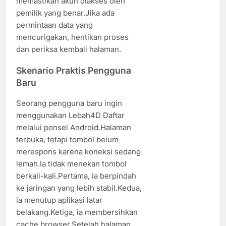
memastikan akun diakses oleh
pemilik yang benar.Jika ada
permintaan data yang
mencurigakan, hentikan proses
dan periksa kembali halaman.
Skenario Praktis Pengguna
Baru
Seorang pengguna baru ingin
menggunakan Lebah4D Daftar
melalui ponsel Android.Halaman
terbuka, tetapi tombol belum
merespons karena koneksi sedang
lemah.Ia tidak menekan tombol
berkali-kali.Pertama, ia berpindah
ke jaringan yang lebih stabil.Kedua,
ia menutup aplikasi latar
belakang.Ketiga, ia membersihkan
cache browser.Setelah halaman