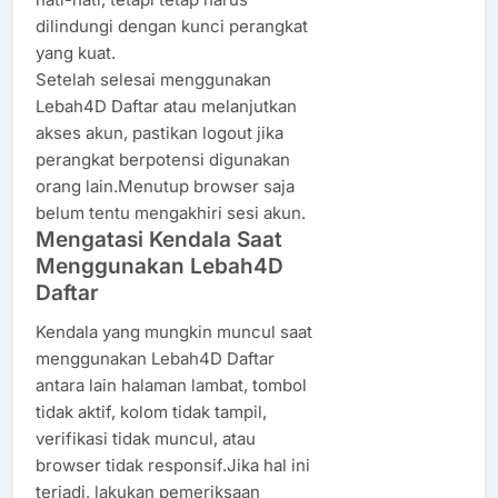
dilindungi dengan kunci perangkat
yang kuat.
Setelah selesai menggunakan
Lebah4D Daftar atau melanjutkan
akses akun, pastikan logout jika
perangkat berpotensi digunakan
orang lain.Menutup browser saja
belum tentu mengakhiri sesi akun.
Mengatasi Kendala Saat
Menggunakan Lebah4D
Daftar
Kendala yang mungkin muncul saat
menggunakan Lebah4D Daftar
antara lain halaman lambat, tombol
tidak aktif, kolom tidak tampil,
verifikasi tidak muncul, atau
browser tidak responsif.Jika hal ini
terjadi, lakukan pemeriksaan