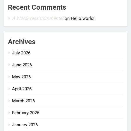
Recent Comments
A WordPress Commenter
on
Hello world!
Archives
July 2026
June 2026
May 2026
April 2026
March 2026
February 2026
January 2026