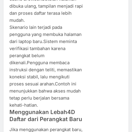
dibuka ulang, tampilan menjadi rapi
dan proses daftar terasa lebih
mudah.
Skenario lain terjadi pada
pengguna yang membuka halaman
dari laptop baru.Sistem meminta
verifikasi tambahan karena
perangkat belum
dikenali.Pengguna membaca
instruksi dengan teliti, memastikan
koneksi stabil, lalu mengikuti
proses sesuai arahan.Contoh ini
menunjukkan bahwa akses mudah
tetap perlu berjalan bersama
kehati-hatian.
Menggunakan Lebah4D
Daftar dari Perangkat Baru
Jika menggunakan perangkat baru,