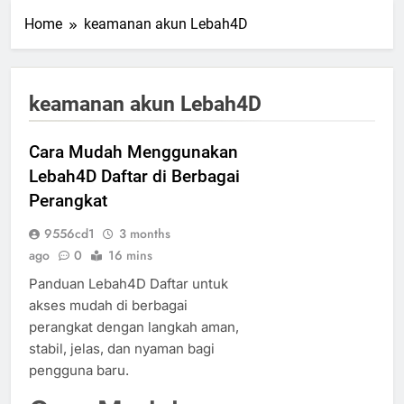
Home
keamanan akun Lebah4D
keamanan akun Lebah4D
Cara Mudah Menggunakan
Lebah4D Daftar di Berbagai
Perangkat
9556cd1
3 months
ago
0
16 mins
Panduan Lebah4D Daftar untuk
akses mudah di berbagai
perangkat dengan langkah aman,
stabil, jelas, dan nyaman bagi
pengguna baru.