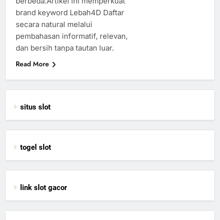
berbeda.Artikel ini memperkuat
brand keyword Lebah4D Daftar
secara natural melalui
pembahasan informatif, relevan,
dan bersih tanpa tautan luar.
Read More
situs slot
togel slot
link slot gacor