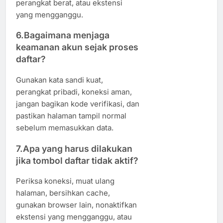
perangkat berat, atau ekstensi
yang mengganggu.
6.Bagaimana menjaga
keamanan akun sejak proses
daftar?
Gunakan kata sandi kuat,
perangkat pribadi, koneksi aman,
jangan bagikan kode verifikasi, dan
pastikan halaman tampil normal
sebelum memasukkan data.
7.Apa yang harus dilakukan
jika tombol daftar tidak aktif?
Periksa koneksi, muat ulang
halaman, bersihkan cache,
gunakan browser lain, nonaktifkan
ekstensi yang mengganggu, atau