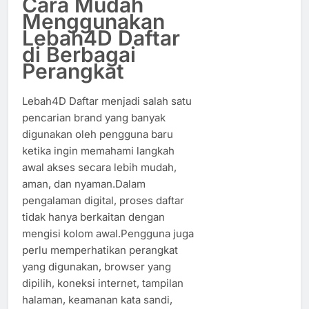
Cara Mudah
Menggunakan
Lebah4D Daftar
di Berbagai
Perangkat
Lebah4D Daftar menjadi salah satu
pencarian brand yang banyak
digunakan oleh pengguna baru
ketika ingin memahami langkah
awal akses secara lebih mudah,
aman, dan nyaman.Dalam
pengalaman digital, proses daftar
tidak hanya berkaitan dengan
mengisi kolom awal.Pengguna juga
perlu memperhatikan perangkat
yang digunakan, browser yang
dipilih, koneksi internet, tampilan
halaman, keamanan kata sandi,