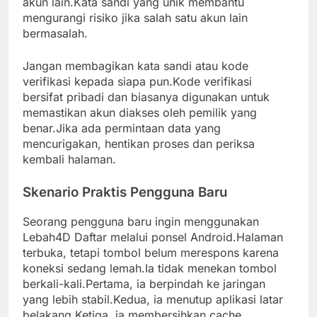
akun lain.Kata sandi yang unik membantu
mengurangi risiko jika salah satu akun lain
bermasalah.
Jangan membagikan kata sandi atau kode
verifikasi kepada siapa pun.Kode verifikasi
bersifat pribadi dan biasanya digunakan untuk
memastikan akun diakses oleh pemilik yang
benar.Jika ada permintaan data yang
mencurigakan, hentikan proses dan periksa
kembali halaman.
Skenario Praktis Pengguna Baru
Seorang pengguna baru ingin menggunakan
Lebah4D Daftar melalui ponsel Android.Halaman
terbuka, tetapi tombol belum merespons karena
koneksi sedang lemah.Ia tidak menekan tombol
berkali-kali.Pertama, ia berpindah ke jaringan
yang lebih stabil.Kedua, ia menutup aplikasi latar
belakang.Ketiga, ia membersihkan cache