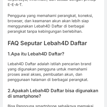
E-E-A-T.
Pengguna yang memahami perangkat, koneksi,
browser, dan keamanan akun akan lebih siap
menggunakan Lebah4D Daftar di berbagai
perangkat tanpa kebingungan berlebihan.
FAQ Seputar Lebah4D Daftar
1.Apa itu Lebah4D Daftar?
Lebah4D Daftar adalah istilah pencarian brand
yang digunakan pengguna untuk memahami
proses awal akses, pembuatan akun, dan
penggunaan halaman di berbagai perangkat.
2.Apakah Lebah4D Daftar bisa digunakan
di smartphone?
Bisa.Pengguna smartphone sebaiknya memakai