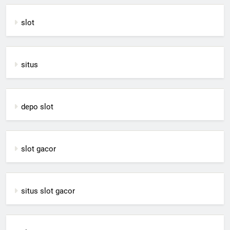
slot
situs
depo slot
slot gacor
situs slot gacor