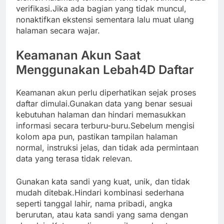
verifikasi.Jika ada bagian yang tidak muncul,
nonaktifkan ekstensi sementara lalu muat ulang
halaman secara wajar.
Keamanan Akun Saat
Menggunakan Lebah4D Daftar
Keamanan akun perlu diperhatikan sejak proses
daftar dimulai.Gunakan data yang benar sesuai
kebutuhan halaman dan hindari memasukkan
informasi secara terburu-buru.Sebelum mengisi
kolom apa pun, pastikan tampilan halaman
normal, instruksi jelas, dan tidak ada permintaan
data yang terasa tidak relevan.
Gunakan kata sandi yang kuat, unik, dan tidak
mudah ditebak.Hindari kombinasi sederhana
seperti tanggal lahir, nama pribadi, angka
berurutan, atau kata sandi yang sama dengan