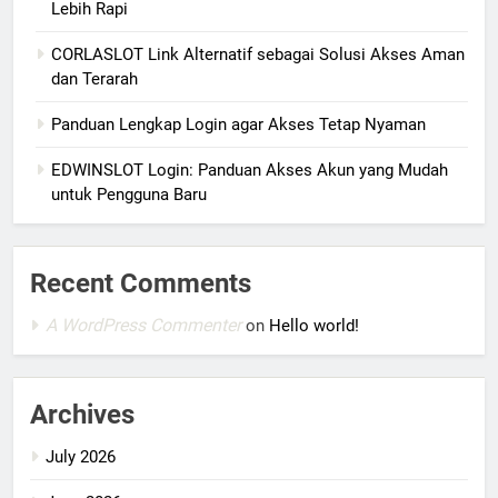
Lebih Rapi
CORLASLOT Link Alternatif sebagai Solusi Akses Aman
dan Terarah
Panduan Lengkap Login agar Akses Tetap Nyaman
EDWINSLOT Login: Panduan Akses Akun yang Mudah
untuk Pengguna Baru
Recent Comments
A WordPress Commenter
on
Hello world!
Archives
July 2026