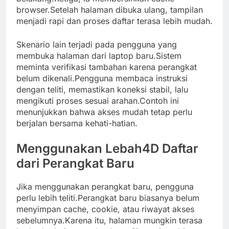
browser.Setelah halaman dibuka ulang, tampilan
menjadi rapi dan proses daftar terasa lebih mudah.
Skenario lain terjadi pada pengguna yang
membuka halaman dari laptop baru.Sistem
meminta verifikasi tambahan karena perangkat
belum dikenali.Pengguna membaca instruksi
dengan teliti, memastikan koneksi stabil, lalu
mengikuti proses sesuai arahan.Contoh ini
menunjukkan bahwa akses mudah tetap perlu
berjalan bersama kehati-hatian.
Menggunakan Lebah4D Daftar
dari Perangkat Baru
Jika menggunakan perangkat baru, pengguna
perlu lebih teliti.Perangkat baru biasanya belum
menyimpan cache, cookie, atau riwayat akses
sebelumnya.Karena itu, halaman mungkin terasa