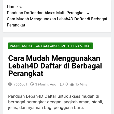
Home
Panduan Daftar dan Akses Multi Perangkat
Cara Mudah Menggunakan Lebah4D Daftar di Berbagai
Perangkat
PANDUAN DAFTAR DAN AKSES MULTI PERANGKAT
Cara Mudah Menggunakan
Lebah4D Daftar di Berbagai
Perangkat
0
9556cd1
3 Months Ago
16 Mins
Panduan Lebah4D Daftar untuk akses mudah di
berbagai perangkat dengan langkah aman, stabil,
jelas, dan nyaman bagi pengguna baru.