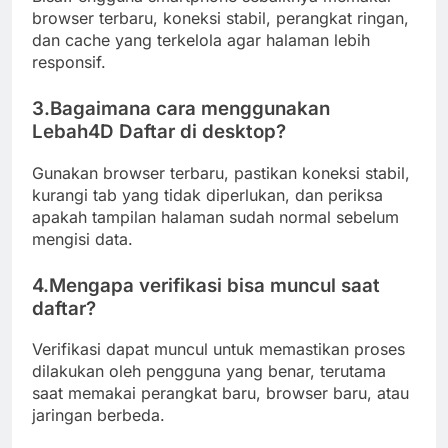
browser terbaru, koneksi stabil, perangkat ringan,
dan cache yang terkelola agar halaman lebih
responsif.
3.Bagaimana cara menggunakan
Lebah4D Daftar di desktop?
Gunakan browser terbaru, pastikan koneksi stabil,
kurangi tab yang tidak diperlukan, dan periksa
apakah tampilan halaman sudah normal sebelum
mengisi data.
4.Mengapa verifikasi bisa muncul saat
daftar?
Verifikasi dapat muncul untuk memastikan proses
dilakukan oleh pengguna yang benar, terutama
saat memakai perangkat baru, browser baru, atau
jaringan berbeda.