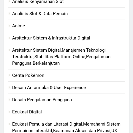
Analisis Kenyamanan Slot
Analisis Slot & Data Pemain
Anime
Arsitektur Sistem & Infrastruktur Digital
Arsitektur Sistem Digital,Manajemen Teknologi
Terstruktur,Stabilitas Platform Online,Pengalaman
Pengguna Berkelanjutan
Cerita Pokémon
Desain Antarmuka & User Experience
Desain Pengalaman Pengguna
Edukasi Digital
Edukasi Pemula dan Literasi Digital,Memahami Sistem
Permainan Interaktif,Keamanan Akses dan Privasi,UX