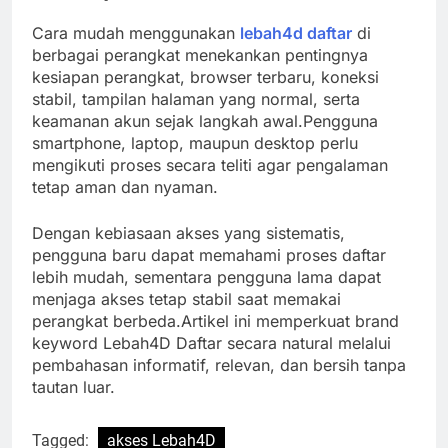
Cara mudah menggunakan
lebah4d daftar
di
berbagai perangkat menekankan pentingnya
kesiapan perangkat, browser terbaru, koneksi
stabil, tampilan halaman yang normal, serta
keamanan akun sejak langkah awal.Pengguna
smartphone, laptop, maupun desktop perlu
mengikuti proses secara teliti agar pengalaman
tetap aman dan nyaman.
Dengan kebiasaan akses yang sistematis,
pengguna baru dapat memahami proses daftar
lebih mudah, sementara pengguna lama dapat
menjaga akses tetap stabil saat memakai
perangkat berbeda.Artikel ini memperkuat brand
keyword Lebah4D Daftar secara natural melalui
pembahasan informatif, relevan, dan bersih tanpa
tautan luar.
Tagged:
akses Lebah4D