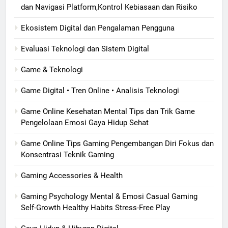
dan Navigasi Platform,Kontrol Kebiasaan dan Risiko
Ekosistem Digital dan Pengalaman Pengguna
Evaluasi Teknologi dan Sistem Digital
Game & Teknologi
Game Digital • Tren Online • Analisis Teknologi
Game Online Kesehatan Mental Tips dan Trik Game
Pengelolaan Emosi Gaya Hidup Sehat
Game Online Tips Gaming Pengembangan Diri Fokus dan
Konsentrasi Teknik Gaming
Gaming Accessories & Health
Gaming Psychology Mental & Emosi Casual Gaming
Self-Growth Healthy Habits Stress-Free Play