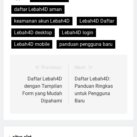
daftar Lebah4D aman
keamanan akun Lebah4D
Lebah4D Daftar
Lebah4D desktop
Lebah4D login
Lebah4D mobile
panduan pengguna baru
Previous:
Next:
Post
navigation
Daftar Lebah4D
Daftar Lebah4D:
dengan Tampilan
Panduan Ringkas
Form yang Mudah
untuk Pengguna
Dipahami
Baru