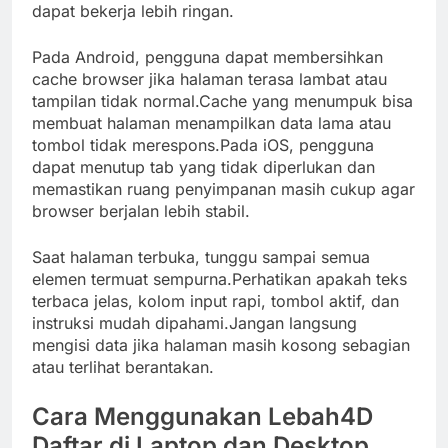
dapat bekerja lebih ringan.
Pada Android, pengguna dapat membersihkan
cache browser jika halaman terasa lambat atau
tampilan tidak normal.Cache yang menumpuk bisa
membuat halaman menampilkan data lama atau
tombol tidak merespons.Pada iOS, pengguna
dapat menutup tab yang tidak diperlukan dan
memastikan ruang penyimpanan masih cukup agar
browser berjalan lebih stabil.
Saat halaman terbuka, tunggu sampai semua
elemen termuat sempurna.Perhatikan apakah teks
terbaca jelas, kolom input rapi, tombol aktif, dan
instruksi mudah dipahami.Jangan langsung
mengisi data jika halaman masih kosong sebagian
atau terlihat berantakan.
Cara Menggunakan Lebah4D
Daftar di Laptop dan Desktop