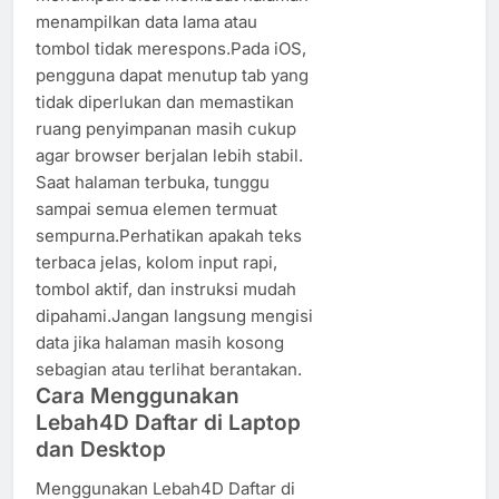
menampilkan data lama atau
tombol tidak merespons.Pada iOS,
pengguna dapat menutup tab yang
tidak diperlukan dan memastikan
ruang penyimpanan masih cukup
agar browser berjalan lebih stabil.
Saat halaman terbuka, tunggu
sampai semua elemen termuat
sempurna.Perhatikan apakah teks
terbaca jelas, kolom input rapi,
tombol aktif, dan instruksi mudah
dipahami.Jangan langsung mengisi
data jika halaman masih kosong
sebagian atau terlihat berantakan.
Cara Menggunakan
Lebah4D Daftar di Laptop
dan Desktop
Menggunakan Lebah4D Daftar di