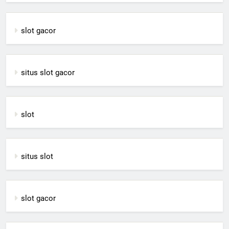
slot gacor
situs slot gacor
slot
situs slot
slot gacor