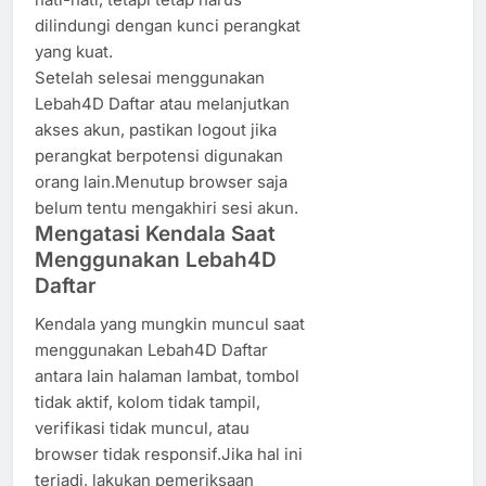
dilindungi dengan kunci perangkat
yang kuat.
Setelah selesai menggunakan
Lebah4D Daftar atau melanjutkan
akses akun, pastikan logout jika
perangkat berpotensi digunakan
orang lain.Menutup browser saja
belum tentu mengakhiri sesi akun.
Mengatasi Kendala Saat
Menggunakan Lebah4D
Daftar
Kendala yang mungkin muncul saat
menggunakan Lebah4D Daftar
antara lain halaman lambat, tombol
tidak aktif, kolom tidak tampil,
verifikasi tidak muncul, atau
browser tidak responsif.Jika hal ini
terjadi, lakukan pemeriksaan