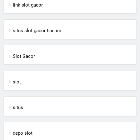
link slot gacor
situs slot gacor hari ini
Slot Gacor
slot
situs
depo slot