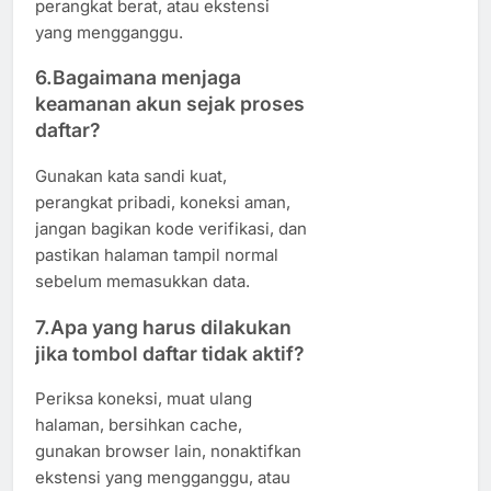
perangkat berat, atau ekstensi
yang mengganggu.
6.Bagaimana menjaga
keamanan akun sejak proses
daftar?
Gunakan kata sandi kuat,
perangkat pribadi, koneksi aman,
jangan bagikan kode verifikasi, dan
pastikan halaman tampil normal
sebelum memasukkan data.
7.Apa yang harus dilakukan
jika tombol daftar tidak aktif?
Periksa koneksi, muat ulang
halaman, bersihkan cache,
gunakan browser lain, nonaktifkan
ekstensi yang mengganggu, atau