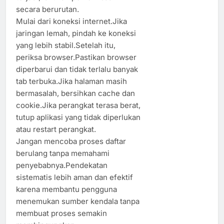
secara berurutan.
Mulai dari koneksi internet.Jika
jaringan lemah, pindah ke koneksi
yang lebih stabil.Setelah itu,
periksa browser.Pastikan browser
diperbarui dan tidak terlalu banyak
tab terbuka.Jika halaman masih
bermasalah, bersihkan cache dan
cookie.Jika perangkat terasa berat,
tutup aplikasi yang tidak diperlukan
atau restart perangkat.
Jangan mencoba proses daftar
berulang tanpa memahami
penyebabnya.Pendekatan
sistematis lebih aman dan efektif
karena membantu pengguna
menemukan sumber kendala tanpa
membuat proses semakin