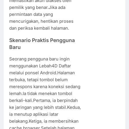
memastikan akun diakses oleh
pemilik yang benar.Jika ada
permintaan data yang
mencurigakan, hentikan proses
dan periksa kembali halaman.
Skenario Praktis Pengguna
Baru
Seorang pengguna baru ingin
menggunakan Lebah4D Daftar
melalui ponsel Android.Halaman
terbuka, tetapi tombol belum
merespons karena koneksi sedang
lemah.Ia tidak menekan tombol
berkali-kali.Pertama, ia berpindah
ke jaringan yang lebih stabil.Kedua,
ia menutup aplikasi latar
belakang.Ketiga, ia membersihkan
cache browser.Setelah halaman