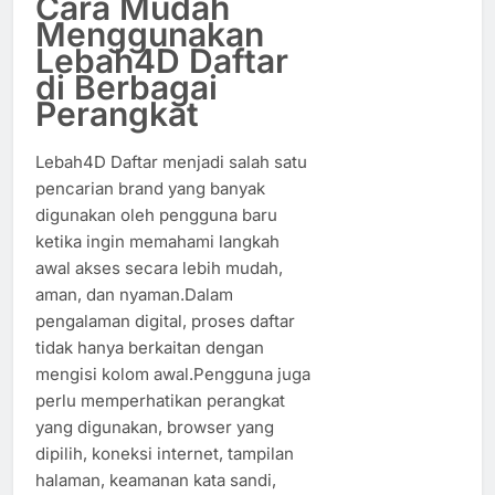
Cara Mudah
Menggunakan
Lebah4D Daftar
di Berbagai
Perangkat
Lebah4D Daftar menjadi salah satu
pencarian brand yang banyak
digunakan oleh pengguna baru
ketika ingin memahami langkah
awal akses secara lebih mudah,
aman, dan nyaman.Dalam
pengalaman digital, proses daftar
tidak hanya berkaitan dengan
mengisi kolom awal.Pengguna juga
perlu memperhatikan perangkat
yang digunakan, browser yang
dipilih, koneksi internet, tampilan
halaman, keamanan kata sandi,