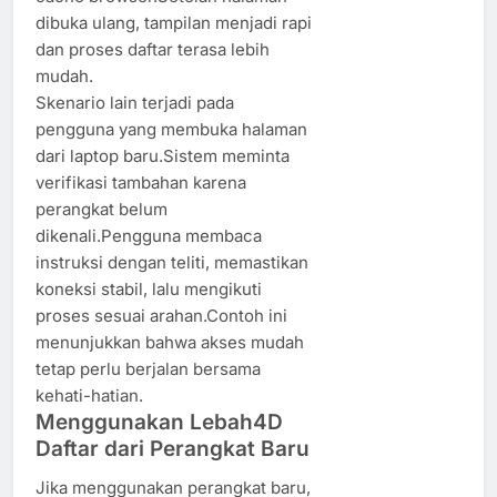
dibuka ulang, tampilan menjadi rapi
dan proses daftar terasa lebih
mudah.
Skenario lain terjadi pada
pengguna yang membuka halaman
dari laptop baru.Sistem meminta
verifikasi tambahan karena
perangkat belum
dikenali.Pengguna membaca
instruksi dengan teliti, memastikan
koneksi stabil, lalu mengikuti
proses sesuai arahan.Contoh ini
menunjukkan bahwa akses mudah
tetap perlu berjalan bersama
kehati-hatian.
Menggunakan Lebah4D
Daftar dari Perangkat Baru
Jika menggunakan perangkat baru,